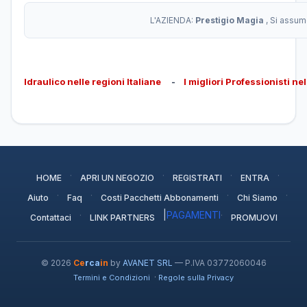
L'AZIENDA:
Prestigio Magia
, Si assum
Idraulico nelle regioni Italiane
-
I migliori Professionisti ne
·
·
·
·
HOME
APRI UN NEGOZIO
REGISTRATI
ENTRA
·
·
·
·
Aiuto
Faq
Costi Pacchetti Abbonamenti
Chi Siamo
·
|
PAGAMENTI
·
Contattaci
LINK PARTNERS
PROMUOVI
© 2026
Ce
rca
in
by
AVANET SRL
— P.IVA 03772060046
·
Termini e Condizioni
Regole sulla Privacy