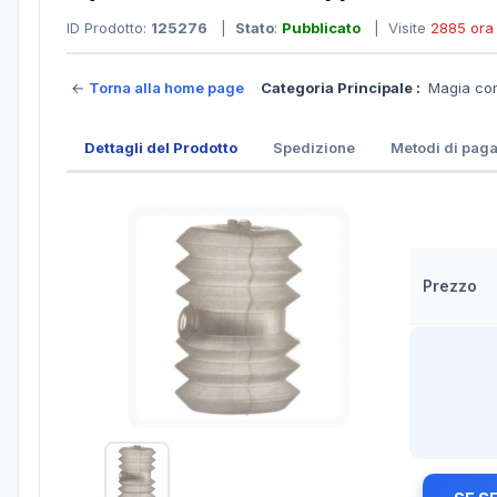
ID Prodotto:
125276
|
Stato
:
Pubblicato
| Visite
2885 ora
←
Torna alla home page
Categoria Principale :
Magia co
Dettagli del Prodotto
Spedizione
Metodi di pag
Prezzo