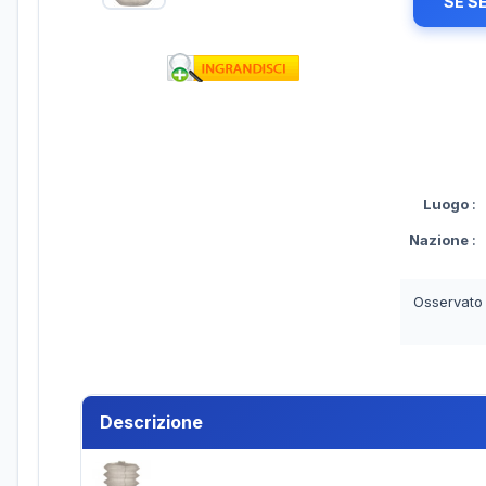
SE S
Luogo
:
Nazione
:
Osservato
Descrizione