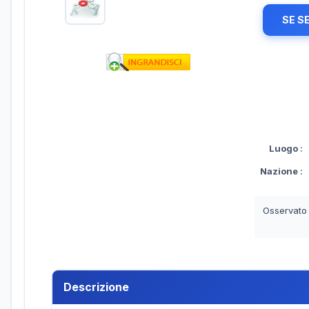
SE S
Luogo
:
Nazione
:
Osservato
Descrizione