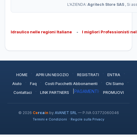
L'AZIENDA:
Agritech Store SAS
, Si a
Idraulico nelle regioni Italiane
-
I migliori Professionisti ne
·
·
·
·
HOME
APRI UN NEGOZIO
REGISTRATI
ENTRA
·
·
·
·
Aiuto
Faq
Costi Pacchetti Abbonamenti
Chi Siamo
·
|
PAGAMENTI
·
Contattaci
LINK PARTNERS
PROMUOVI
© 2026
Ce
rca
in
by
AVANET SRL
— P.IVA 03772060046
·
Termini e Condizioni
Regole sulla Privacy