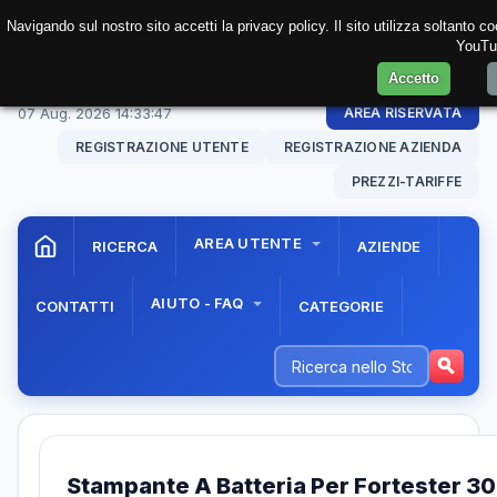
Navigando sul nostro sito accetti la privacy policy. Il sito utilizza soltanto 
YouTub
Accetto
07 Aug. 2026
14:33:47
AREA RISERVATA
REGISTRAZIONE UTENTE
REGISTRAZIONE AZIENDA
PREZZI-TARIFFE
AREA UTENTE
RICERCA
AZIENDE
AIUTO - FAQ
CONTATTI
CATEGORIE
Stampante A Batteria Per Fortester 3