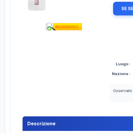
SE S
Luogo
:
Nazione
:
Osservato
Descrizione