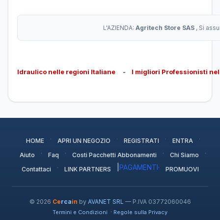
L'AZIENDA:
Agritech Store SAS
, Si ass
Idraulico nelle regioni Italiane
-
I migliori Professionisti ne
·
·
·
·
HOME
APRI UN NEGOZIO
REGISTRATI
ENTRA
·
·
·
·
Aiuto
Faq
Costi Pacchetti Abbonamenti
Chi Siamo
·
|
PAGAMENTI
·
Contattaci
LINK PARTNERS
PROMUOVI
© 2026
Ce
rca
in
by
AVANET SRL
— P.IVA 03772060046
·
Termini e Condizioni
Regole sulla Privacy