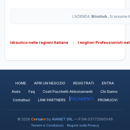
L'AZIENDA:
Blisshub
, Si assume t
Idraulico nelle regioni Italiane
-
I migliori Professionisti ne
·
·
·
·
HOME
APRI UN NEGOZIO
REGISTRATI
ENTRA
·
·
·
·
Aiuto
Faq
Costi Pacchetti Abbonamenti
Chi Siamo
·
|
PAGAMENTI
·
Contattaci
LINK PARTNERS
PROMUOVI
© 2026
Ce
rca
in
by
AVANET SRL
— P.IVA 03772060046
·
Termini e Condizioni
Regole sulla Privacy