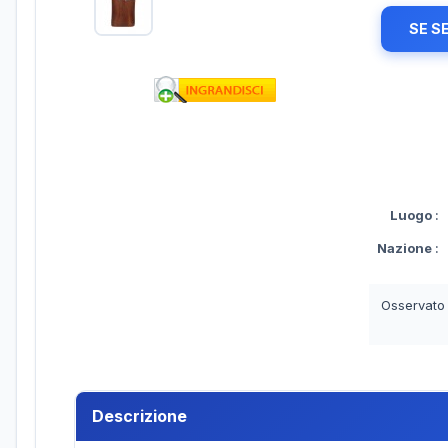
SE S
Luogo
:
Nazione
:
Osservato
Descrizione