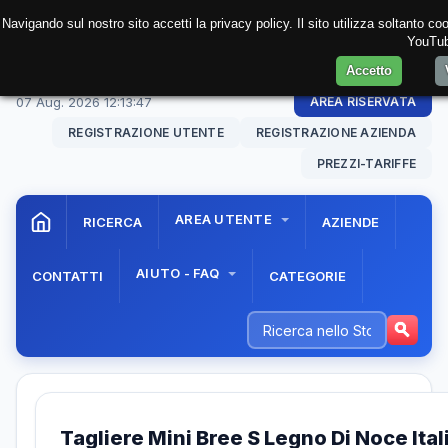
Navigando sul nostro sito accetti la privacy policy. Il sito utilizza soltanto c
YouTube
Accetto
07 Aug. 2026
12:13:47
AREA RISERVATA
REGISTRAZIONE UTENTE
REGISTRAZIONE AZIENDA
PREZZI-TARIFFE
AREA UTENTE
RICERCA
AZIENDE
AIUTO - FAQ
CONTATTI
CATEGORIE
Tagliere Mini Bree S Legno Di Noce Ita