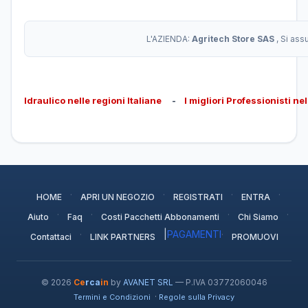
L'AZIENDA:
Agritech Store SAS
, Si as
Idraulico nelle regioni Italiane
-
I migliori Professionisti ne
·
·
·
·
HOME
APRI UN NEGOZIO
REGISTRATI
ENTRA
·
·
·
·
Aiuto
Faq
Costi Pacchetti Abbonamenti
Chi Siamo
·
|
PAGAMENTI
·
Contattaci
LINK PARTNERS
PROMUOVI
© 2026
Ce
rca
in
by
AVANET SRL
— P.IVA 03772060046
·
Termini e Condizioni
Regole sulla Privacy