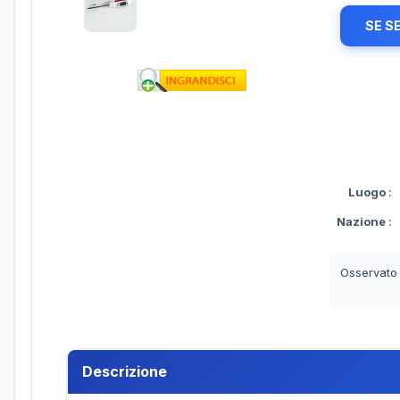
SE S
Luogo
:
Nazione
:
Osservato
Descrizione