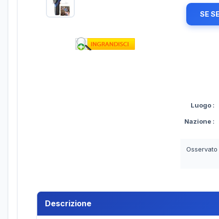
SE S
Luogo
:
Nazione
:
Osservato
Descrizione