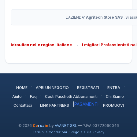
L'AZIENDA:
Agritech Store SAS
, Si as
Idraulico nelle regioni Italiane
-
I migliori Professionisti ne
·
·
·
·
HOME
APRI UN NEGOZIO
REGISTRATI
ENTRA
·
·
·
·
Aiuto
Faq
Costi Pacchetti Abbonamenti
Chi Siamo
·
|
PAGAMENTI
·
Contattaci
LINK PARTNERS
PROMUOVI
© 2026
Ce
rca
in
by
AVANET SRL
— P.IVA 03772060046
·
Termini e Condizioni
Regole sulla Privacy