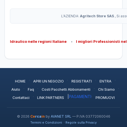
L'AZIENDA:
Agritech Store SAS
, Si as
Idraulico nelle regioni Italiane
-
I migliori Professionisti ne
·
·
·
·
HOME
APRI UN NEGOZIO
REGISTRATI
ENTRA
·
·
·
·
Aiuto
Faq
Costi Pacchetti Abbonamenti
Chi Siamo
·
|
PAGAMENTI
·
Contattaci
LINK PARTNERS
PROMUOVI
© 2026
Ce
rca
in
by
AVANET SRL
— P.IVA 03772060046
·
Termini e Condizioni
Regole sulla Privacy