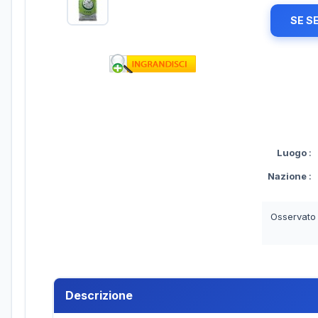
SE S
Luogo
:
Nazione
:
Osservato
Descrizione