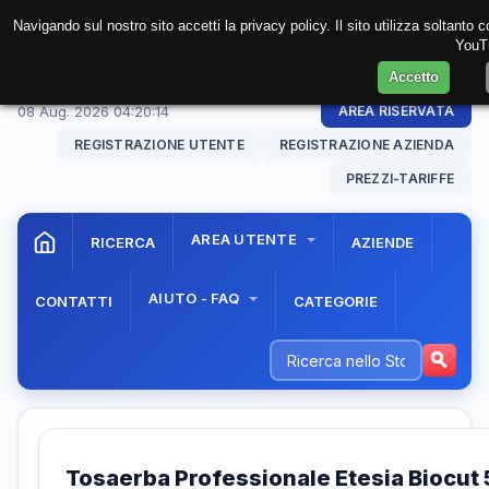
Navigando sul nostro sito accetti la privacy policy. Il sito utilizza soltanto
YouTu
Accetto
08 Aug. 2026
04:20:14
AREA RISERVATA
REGISTRAZIONE UTENTE
REGISTRAZIONE AZIENDA
PREZZI-TARIFFE
AREA UTENTE
RICERCA
AZIENDE
AIUTO - FAQ
CONTATTI
CATEGORIE
Tosaerba Professionale Etesia Biocut