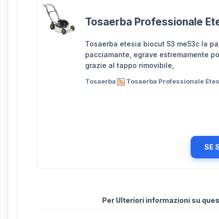
Tosaerba Professionale Et
Tosaerba etesia biocut 53 me53c la pac
pacciamante, egrave estremamente pote
grazie al tappo rimovibile,
Tosaerba
Tosaerba Professionale Ete
SE 
Per Ulteriori informazioni su qu