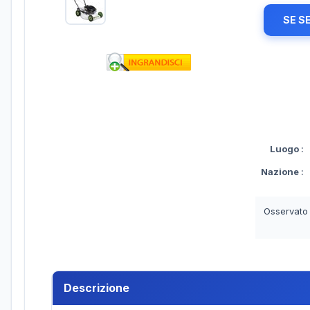
SE S
Luogo
:
Nazione
:
Osservato
Descrizione