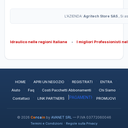
L'AZIENDA:
Agritech Store SAS
, Si 
Idraulico nelle regioni Italiane
-
I migliori Professionisti ne
·
·
·
·
HOME
APRI UN NEGOZIO
REGISTRATI
ENTRA
·
·
·
·
Aiuto
Faq
Costi Pacchetti Abbonamenti
Chi Siamo
·
|
PAGAMENTI
·
Contattaci
LINK PARTNERS
PROMUOVI
© 2026
Ce
rca
in
by
AVANET SRL
— P.IVA 03772060046
·
Termini e Condizioni
Regole sulla Privacy