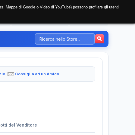
i (es. Mappe di Google o Video di YouTube) possono profilare gli utenti
NTE
REGISTRAZIONE AZIENDA
PREZZI-TARIFFE
hio
Consiglia ad un Amico
dotti del Venditore