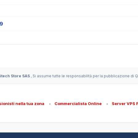
19
itech Store SAS
, Si assume tutte le responsabilità per la pubblicazione di
sionisti nella tua zona
-
Commercialista Online
-
Server VPS 