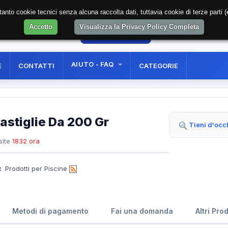
soltanto cookie tecnici senza alcuna raccolta dati, tuttavia cookie di terze part
Accetto
Visualizza la Privacy Policy Completa
0
AREA RISERVATA
REGISTRAZIONE UTE
AIUTO - FAQ
E
CONTATTI
CATEGORIE
astiglie Da 200 Gr
Tieni d'occ
site
1832 ora
:
Prodotti per Piscine
Metodi di pagamento
Fai una domanda
Altri Pro