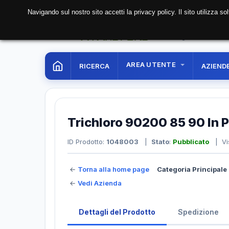
Navigando sul nostro sito accetti la privacy policy. Il sito utilizza 
07 Aug. 2026
19:40:1
AREA UTENTE
RICERCA
AZIEND
Trichloro 90200 85 90 In P
ID Prodotto:
1048003
|
Stato
:
Pubblicato
| Vi
←
Torna alla home page
Categoria Principale 
←
Vedi Azienda
Dettagli del Prodotto
Spedizione