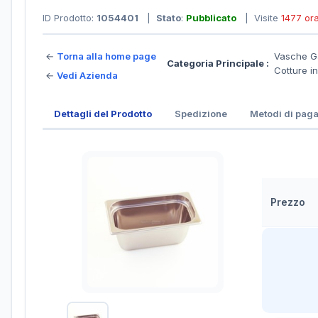
ID Prodotto:
1054401
|
Stato
:
Pubblicato
| Visite
1477 or
←
Torna alla home page
Vasche Ga
Categoria Principale :
Cotture i
←
Vedi Azienda
Dettagli del Prodotto
Spedizione
Metodi di pag
Prezzo