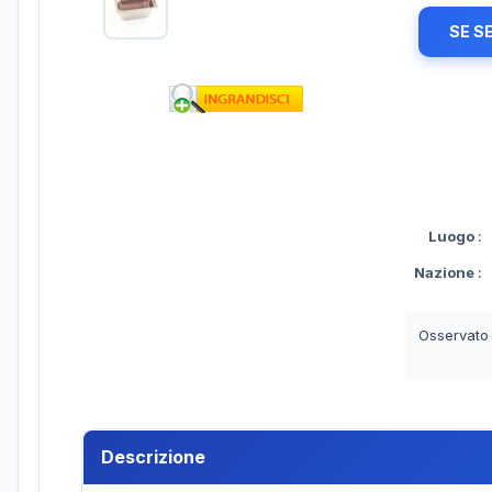
SE S
Luogo
:
Nazione
:
Osservato
Descrizione