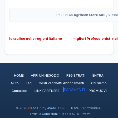
L'AZIENDA:
Agritech Store SAS
, Si as
Idraulico nelle regioni Italiane
-
I migliori Professionisti ne
·
·
·
·
HOME
APRI UN NEGOZIO
REGISTRATI
ENTRA
·
·
·
·
Aiuto
Faq
Costi Pacchetti Abbonamenti
Chi Siamo
·
|
PAGAMENTI
·
Contattaci
LINK PARTNERS
PROMUOVI
© 2026
Ce
rca
in
by
AVANET SRL
— P.IVA 03772060046
·
Termini e Condizioni
Regole sulla Privacy