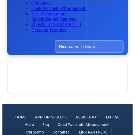
Contattaci
Costi Pacchetti Abbonamenti
Lista Comparatori
Specifiche del Datafeed
PUBBLICA PRODOTTI
Cerca un Idraulico
·
·
·
·
HOME
APRI UN NEGOZIO
REGISTRATI
ENTRA
·
·
·
Aiuto
Faq
Costi Pacchetti Abbonamenti
·
·
|
Chi Siamo
Contattaci
LINK PARTNERS