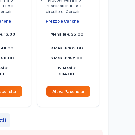
erranno
I Prodotti Verranno
 tutto il
Pubblicati in tutto il
Cercain
circuito di Cercain
anone
Prezzo e Canone
 € 16.00
Mensile € 35.00
€ 48.00
3 Mesi € 105.00
€ 90.00
6 Mesi € 192.00
si €
12 Mesi €
.00
384.00
Pacchetto
Attiva Pacchetto
ti )