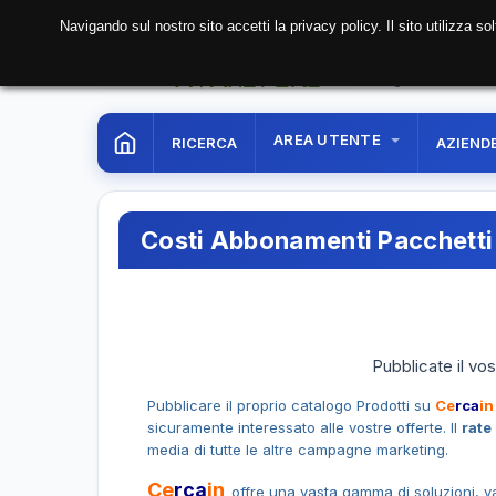
Navigando sul nostro sito accetti la privacy policy. Il sito utilizza 
07 Aug. 2026
23:04:
AREA UTENTE
RICERCA
AZIEND
Costi Abbonamenti Pacchetti 
Pubblicate il vos
Pubblicare il proprio catalogo Prodotti su
Ce
rca
i
sicuramente interessato alle vostre offerte. Il
rate
media di tutte le altre campagne marketing.
Ce
rca
in
offre una vasta gamma di soluzioni, vari