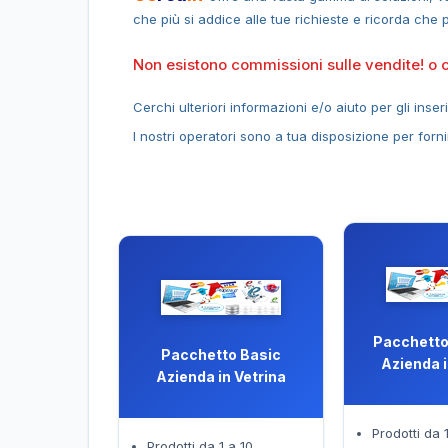
che più si addice alle tue richieste e ricorda ch
Non esistono commissioni sulle vendite! o co
Cerchi ulteriori informazioni e/o aiuto per gli inser
I nostri operatori sono a tua disposizione per forni
Pacchetto
Pacchetto Basic
Azienda i
Azienda in Vetrina
Prodotti da 
Prodotti da 1 a 10