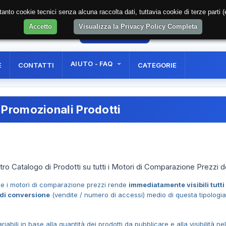
soltanto cookie tecnici senza alcuna raccolta dati, tuttavia cookie di terze part
Accetto
Visualizza la Privacy Policy Completa
47
AREA RISERVATA
REGISTRAZIONE UTE
AIUTO - FAQ
E
CONTATTI
CATEGORIE
Promozionali Prodotti
tro Catalogo di Prodotti su tutti i Motori di Comparazione Prezzi d
n
e i motori di comparazione prezzi rende
immediatamente visibili tutti 
 di conversione
(vendite / numero di accessi) medio di questa tipologia
abili in base alla quantità dei prodotti da pubblicare e alla visibilità nell