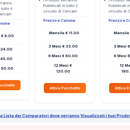
I Prodotti Verranno
I Prodotti V
erranno
Pubblicati in tutto il
Pubblicati in
tutto il
circuito di Cercain
circuito di 
Cercain
Prezzo e Canone
Prezzo e C
anone
Mensile € 11.00
Mensile
 € 8.00
3 Mesi € 33.00
3 Mesi 
 24.00
6 Mesi € 60.00
6 Mesi 
 45.00
12 Mesi €
12 Me
€ 90.00
120.00
180
acchetto
Attiva Pacchetto
Attiva 
a Lista dei Comparatori dove verranno Visualizzati i tuoi Prodot