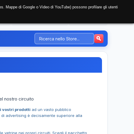
i (es. Mappe di Google o Video di YouTube) possono profilare gli utenti
NTE
REGISTRAZIONE AZIENDA
PREZZI-TARIFFE
el nostro circuito
i vostri prodotti
ad un vasto pubblico
 di advertising è decisamente superiore alla
e vetrine nei propri circuiti. Scegli il pacchetto