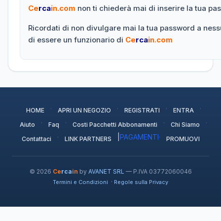
Ce
rca
in.com
non ti chiederà mai di inserire la tua p
Ricordati di non divulgare mai la tua password a nes
di essere un funzionario di
Ce
rca
in.com
·
·
·
·
HOME
APRI UN NEGOZIO
REGISTRATI
ENTRA
·
·
·
·
Aiuto
Faq
Costi Pacchetti Abbonamenti
Chi Siamo
·
|
PAGAMENTI
·
Contattaci
LINK PARTNERS
PROMUOVI
© 2026
Ce
rca
in
by
AVANET SRL
— P.IVA 03772060046
·
Termini e Condizioni
Regole sulla Privacy