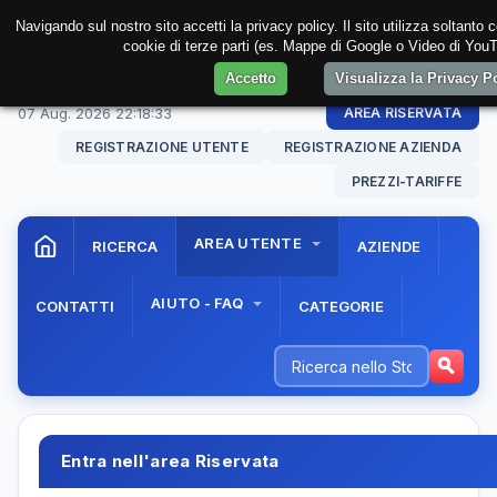
Navigando sul nostro sito accetti la privacy policy. Il sito utilizza soltanto 
cookie di terze parti (es. Mappe di Google o Video di YouTu
Accetto
Visualizza la Privacy 
07 Aug. 2026
22:18:33
AREA RISERVATA
REGISTRAZIONE UTENTE
REGISTRAZIONE AZIENDA
PREZZI-TARIFFE
AREA UTENTE
RICERCA
AZIENDE
AIUTO - FAQ
CONTATTI
CATEGORIE
Entra nell'area Riservata