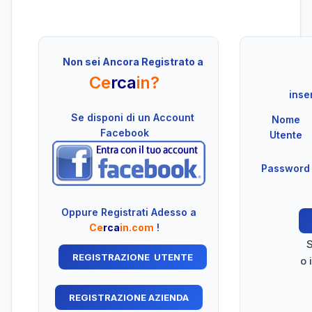
Non sei Ancora Registrato a
Ce
rca
in?
inser
Se disponi di un Account
Nome
Facebook
Utente
Password
Oppure Registrati Adesso a
Ce
rca
in.com
!
S
o 