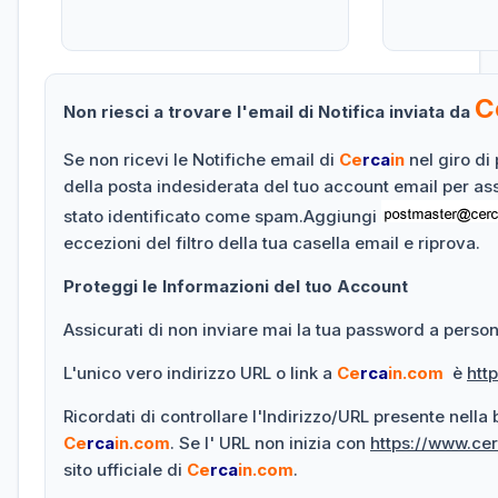
C
Non riesci a trovare l'email di Notifica inviata da
Se non ricevi le Notifiche email di
Ce
rca
in
nel giro di 
della posta indesiderata del tuo account email per as
stato identificato come spam.Aggiungi
eccezioni del filtro della tua casella email e riprova.
Proteggi le Informazioni del tuo Account
Assicurati di non inviare mai la tua password a persone
L'unico vero indirizzo URL o link a
Ce
rca
in.com
è
htt
Ricordati di controllare l'Indirizzo/URL presente nella
Ce
rca
in.com
. Se l' URL non inizia con
https://www.ce
sito ufficiale di
Ce
rca
in.com
.