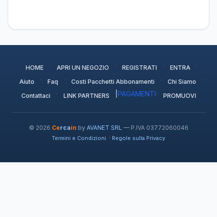
·
·
·
·
HOME
APRI UN NEGOZIO
REGISTRATI
ENTRA
·
·
·
·
Aiuto
Faq
Costi Pacchetti Abbonamenti
Chi Siamo
·
|
PAGAMENTI
·
Contattaci
LINK PARTNERS
PROMUOVI
© 2026
Ce
rca
in
by
AVANET SRL
— P.IVA 03772060046
·
Termini e Condizioni
Regole sulla Privacy