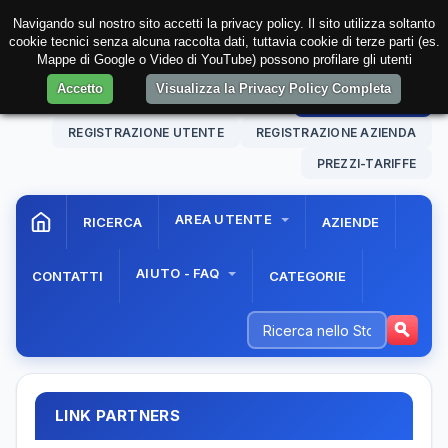
Navigando sul nostro sito accetti la privacy policy. Il sito utilizza soltanto
cookie tecnici senza alcuna raccolta dati, tuttavia cookie di terze parti (es.
Mappe di Google o Video di YouTube) possono profilare gli utenti
Accetto
Visualizza la Privacy Policy Completa
07 Aug. 2026
21:38:42
AREA RISERVATA
REGISTRAZIONE UTENTE
REGISTRAZIONE AZIENDA
PREZZI-TARIFFE
AREA UTENTE
RICERCA
AZIENDE
AIUTO - FAQ
CONTATTI
CATEGORIE
LINK PARTNERS