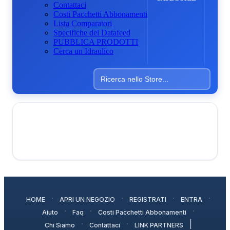
Contattaci
Costi Pacchetti Abbonamenti
Lista Comparatori
Specifiche del Datafeed
PUBBLICA PRODOTTI
Cerca un Idraulico
·
·
·
·
HOME
APRI UN NEGOZIO
REGISTRATI
ENTRA
·
·
·
Aiuto
Faq
Costi Pacchetti Abbonamenti
·
·
|
Chi Siamo
Contattaci
LINK PARTNERS