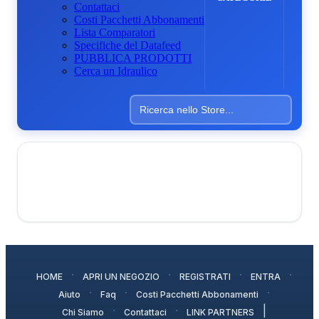
Contattaci
Costi Pacchetti Abbonamenti
Lista Comparatori
Specifiche del Datafeed
PUBBLICA PRODOTTI
Cerca un Idraulico
·
·
·
·
HOME
APRI UN NEGOZIO
REGISTRATI
ENTRA
·
·
·
Aiuto
Faq
Costi Pacchetti Abbonamenti
·
·
|
Chi Siamo
Contattaci
LINK PARTNERS