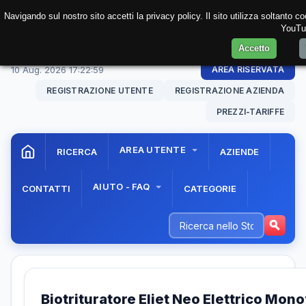
Navigando sul nostro sito accetti la privacy policy. Il sito utilizza soltanto 
YouTub
Accetto
10 Aug. 2026
17:22:59
AREA RISERVATA
REGISTRAZIONE UTENTE
REGISTRAZIONE AZIENDA
PREZZI-TARIFFE
AREA UTENTE
RICERCA
AZIENDE
AIUTO - FAQ
CONTATTI
CATEGORIE
Biotrituratore Eliet Neo Elettrico Mon