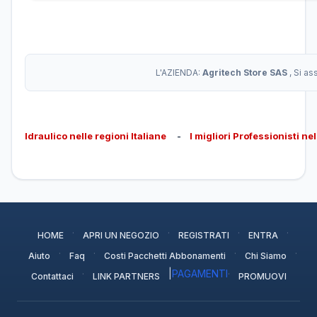
L'AZIENDA:
Agritech Store SAS
, Si a
Idraulico nelle regioni Italiane
-
I migliori Professionisti ne
·
·
·
·
HOME
APRI UN NEGOZIO
REGISTRATI
ENTRA
·
·
·
·
Aiuto
Faq
Costi Pacchetti Abbonamenti
Chi Siamo
·
|
PAGAMENTI
·
Contattaci
LINK PARTNERS
PROMUOVI