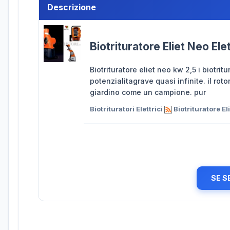
Descrizione
Biotrituratore Eliet Neo E
Biotrituratore eliet neo kw 2,5 i biotrit
potenzialitagrave quasi infinite. il roto
giardino come un campione. pur
Biotrituratori Elettrici
Biotrituratore E
SE S