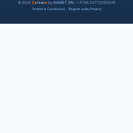
© 2026
Ce
rca
in
by
AVANET SRL
— P.IVA 03772060046
·
Termini e Condizioni
Regole sulla Privacy