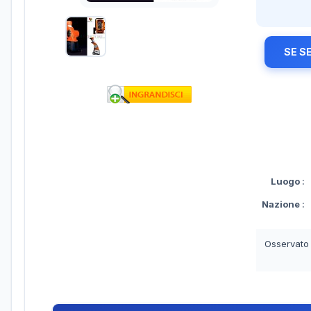
SE S
Luogo
:
Nazione
:
Osservato