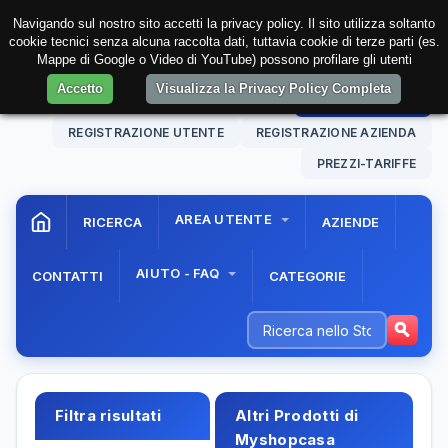
Navigando sul nostro sito accetti la privacy policy. Il sito utilizza soltanto
cookie tecnici senza alcuna raccolta dati, tuttavia cookie di terze parti (es.
Mappe di Google o Video di YouTube) possono profilare gli utenti
Accetto
Visualizza la Privacy Policy Completa
09 Aug. 2026
10:23:19
AREA RISERVATA
REGISTRAZIONE UTENTE
REGISTRAZIONE AZIENDA
PREZZI-TARIFFE
AREA UTENTE
RICERCA
AZIENDE
AIUTO - FAQ
CONTATTI
CATEGORIE
Filtra risultati
Altri Prodotti di
Myshopcasa