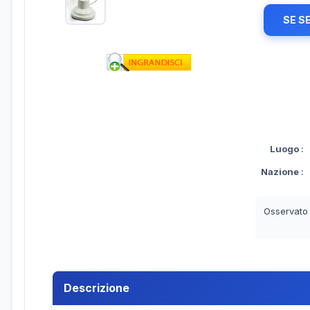
SE S
Luogo
:
Nazione
:
Osservato
Descrizione