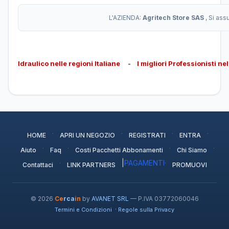
L'AZIENDA:
Agritech Store SAS
, Si as
Idraulico nelle regioni Italiane
-
I migliori Professionisti ne
·
·
·
·
HOME
APRI UN NEGOZIO
REGISTRATI
ENTRA
·
·
·
·
Aiuto
Faq
Costi Pacchetti Abbonamenti
Chi Siamo
·
|
PAGAMENTI
·
Contattaci
LINK PARTNERS
PROMUOVI
© 2026
Ce
rca
in
by
AVANET SRL
— P.IVA 03772060046
·
Termini e Condizioni
Regole sulla Privacy