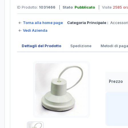
ID Prodotto:
1031466
|
Stato
:
Pubblicato
| Visite
2585 or
←
Torna alla home page
Categoria Principale :
Accessori
←
Vedi Azienda
Dettagli del Prodotto
Spedizione
Metodi di pag
Prezzo