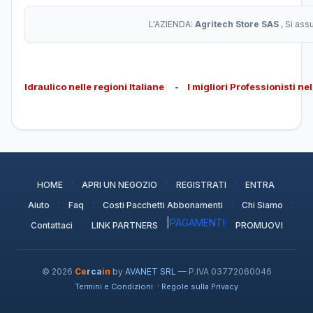
L'AZIENDA:
Agritech Store SAS
, Si as
Idraulico nelle regioni Italiane
-
I migliori Professionisti ne
·
·
·
·
HOME
APRI UN NEGOZIO
REGISTRATI
ENTRA
·
·
·
·
Aiuto
Faq
Costi Pacchetti Abbonamenti
Chi Siamo
·
|
PAGAMENTI
·
Contattaci
LINK PARTNERS
PROMUOVI
© 2026
Ce
rca
in
by
AVANET SRL
— P.IVA 03772060046
·
Termini e Condizioni
Regole sulla Privacy