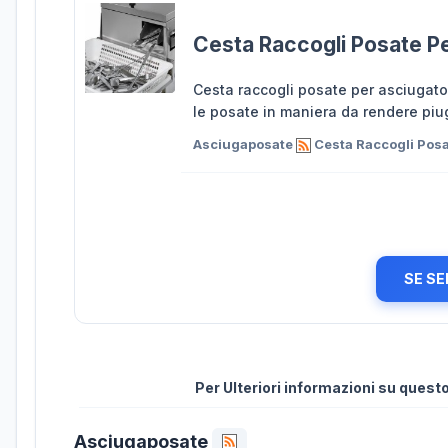
Cesta Raccogli Posate P
Cesta raccogli posate per asciugator
le posate in maniera da rendere piug
Asciugaposate
Cesta Raccogli Posa
SE SE
Per Ulteriori informazioni su ques
Asciugaposate