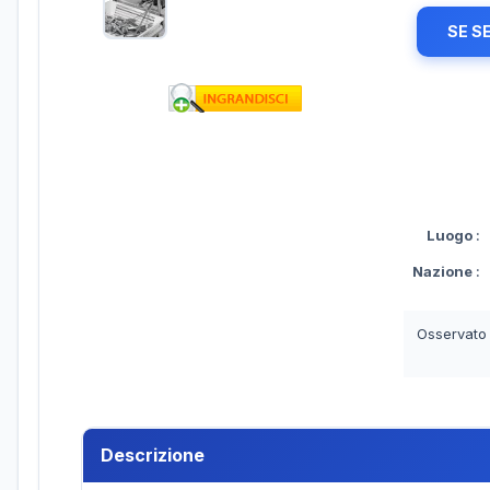
SE S
Luogo
:
Nazione
:
Osservato
Descrizione