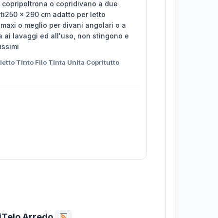
, copripoltrona o copridivano a due
ti250 x 290 cm adatto per letto
maxi o meglio per divani angolari o a
a ai lavaggi ed all'uso, non stingono e
issimi
etto Tinto Filo Tinta Unita Copritutto
niTelo Arredo