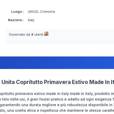
Luogo
:
26020, Cremona
Nazione
:
Italy
Osservato da
3
utenti
a Unita Copritutto Primavera Estivo Made In I
 copritutto primavera estivo made in italy made in italy, prodotto i
n telo mille usi, il gran foular pratico e adatto ad ogni esigenza 
, garantendo una durata migliore e più robustezza disponibile in
lato, una scelta etica e rispettosa che mantiene le stesse caratt