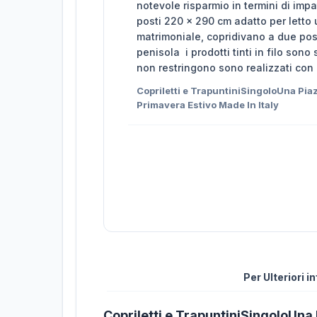
notevole risparmio in termini di im
posti 220 x 290 cm adatto per letto
matrimoniale, copridivano a due post
penisola i prodotti tinti in filo son
non restringono sono realizzati con 
Copriletti e TrapuntiniSingoloUna Pi
Primavera Estivo Made In Italy
Per Ulteriori 
Copriletti e TrapuntiniSingoloUn