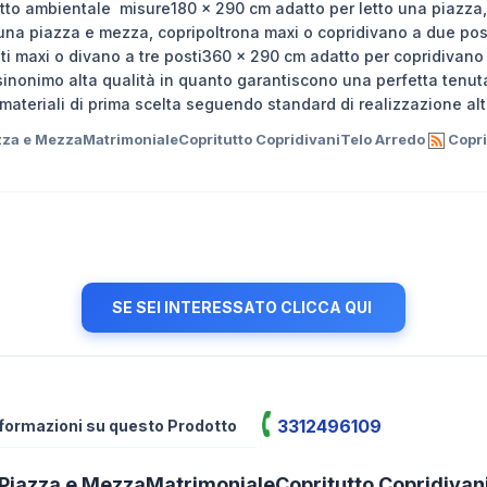
patto ambientale misure180 x 290 cm adatto per letto una piazza
 una piazza e mezza, copripoltrona maxi o copridivano a due pos
i maxi o divano a tre posti360 x 290 cm adatto per copridivano 
o sinonimo alta qualità in quanto garantiscono una perfetta tenut
materiali di prima scelta seguendo standard di realizzazione alt
azza e MezzaMatrimonialeCopritutto CopridivaniTelo Arredo
Copril
SE SEI INTERESSATO CLICCA QUI
3312496109
informazioni su questo Prodotto
a Piazza e MezzaMatrimonialeCopritutto Copridiva