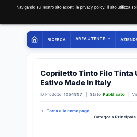
Navigando sul nostro sito accetti la privacy policy. Il sito utilizza 
08 Aug. 2026
00:27:
AREA UTENTE
RICERCA
AZIEND
Copriletto Tinto Filo Tinta
Estivo Made In Italy
ID Prodotto:
1054897
|
Stato
:
Pubblicato
| Vis
←
Torna alla home page
Categoria Principale 