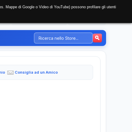
i (es. Mappe di Google o Video di YouTube) possono profilare gli utenti
NTE
REGISTRAZIONE AZIENDA
PREZZI-TARIFFE
hio
Consiglia ad un Amico