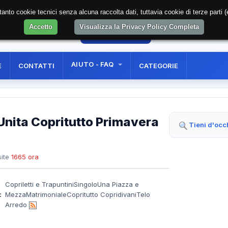
soltanto cookie tecnici senza alcuna raccolta dati, tuttavia cookie di terze part
Accetto
Visualizza la Privacy Policy Completa
55
AREA RISERVATA
REGISTRAZIONE UTE
AIUTO - FAQ
E
CONTATTI
CATEGORIE
 Unita Copritutto Primavera
Tieni d'occ
ite
1665 ora
Copriletti e TrapuntiniSingoloUna Piazza e
:
MezzaMatrimonialeCopritutto CopridivaniTelo
Arredo