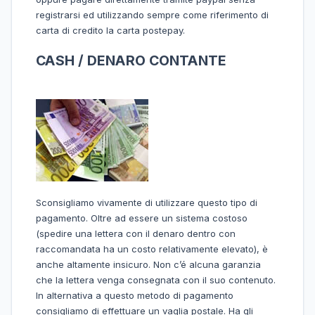
registrarsi ed utilizzando sempre come riferimento di
carta di credito la carta postepay.
CASH / DENARO CONTANTE
Sconsigliamo vivamente di utilizzare questo tipo di
pagamento. Oltre ad essere un sistema costoso
(spedire una lettera con il denaro dentro con
raccomandata ha un costo relativamente elevato), è
anche altamente insicuro. Non c’é alcuna garanzia
che la lettera venga consegnata con il suo contenuto.
In alternativa a questo metodo di pagamento
consigliamo di effettuare un vaglia postale. Ha gli