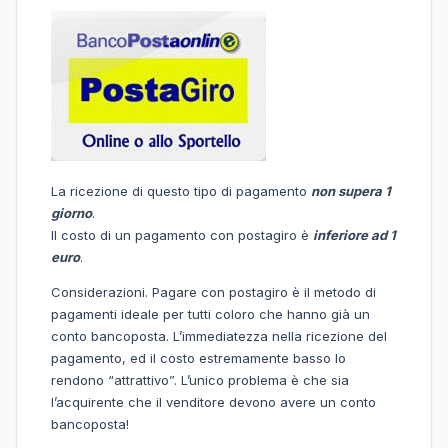
La ricezione di questo tipo di pagamento
non supera 1
giorno
.
Il costo di un pagamento con postagiro è
inferiore ad 1
euro
.
Considerazioni. Pagare con postagiro è il metodo di
pagamenti ideale per tutti coloro che hanno già un
conto bancoposta. L’immediatezza nella ricezione del
pagamento, ed il costo estremamente basso lo
rendono “attrattivo”. L’unico problema è che sia
l’acquirente che il venditore devono avere un conto
bancoposta!