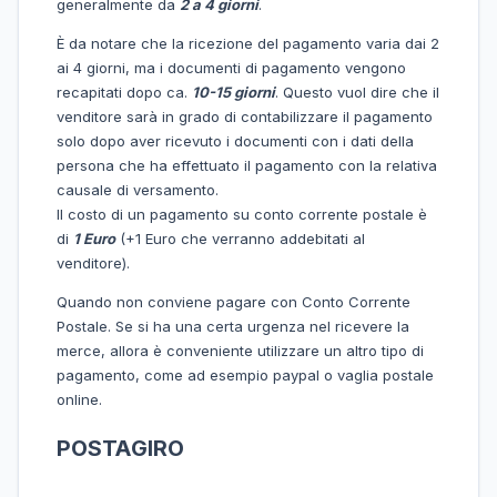
generalmente da
2 a 4 giorni
.
È da notare che la ricezione del pagamento varia dai 2
ai 4 giorni, ma i documenti di pagamento vengono
recapitati dopo ca.
10-15 giorni
. Questo vuol dire che il
venditore sarà in grado di contabilizzare il pagamento
solo dopo aver ricevuto i documenti con i dati della
persona che ha effettuato il pagamento con la relativa
causale di versamento.
Il costo di un pagamento su conto corrente postale è
di
1 Euro
(+1 Euro che verranno addebitati al
venditore).
Quando non conviene pagare con Conto Corrente
Postale. Se si ha una certa urgenza nel ricevere la
merce, allora è conveniente utilizzare un altro tipo di
pagamento, come ad esempio paypal o vaglia postale
online.
POSTAGIRO