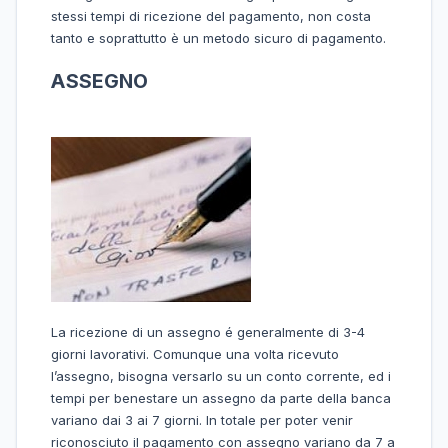
stessi tempi di ricezione del pagamento, non costa
tanto e soprattutto è un metodo sicuro di pagamento.
ASSEGNO
La ricezione di un assegno é generalmente di 3-4
giorni lavorativi. Comunque una volta ricevuto
l’assegno, bisogna versarlo su un conto corrente, ed i
tempi per benestare un assegno da parte della banca
variano dai 3 ai 7 giorni. In totale per poter venir
riconosciuto il pagamento con assegno variano da 7 a