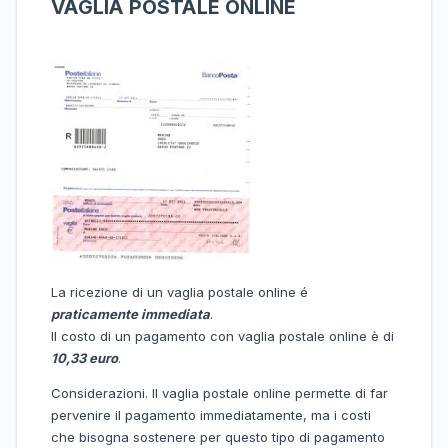
VAGLIA POSTALE ONLINE
La ricezione di un vaglia postale online é
praticamente immediata
.
Il costo di un pagamento con vaglia postale online è di
10,33 euro
.
Considerazioni. Il vaglia postale online permette di far
pervenire il pagamento immediatamente, ma i costi
che bisogna sostenere per questo tipo di pagamento