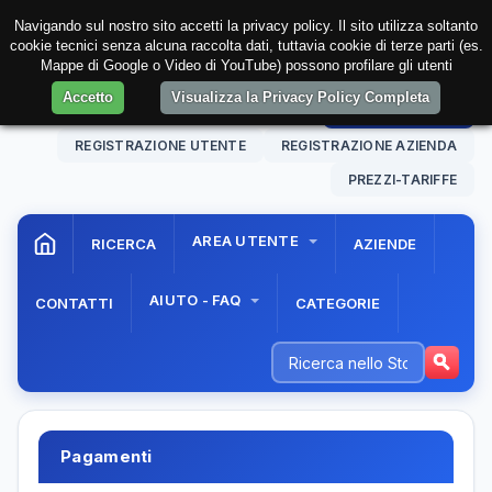
Navigando sul nostro sito accetti la privacy policy. Il sito utilizza soltanto
cookie tecnici senza alcuna raccolta dati, tuttavia cookie di terze parti (es.
Mappe di Google o Video di YouTube) possono profilare gli utenti
Accetto
Visualizza la Privacy Policy Completa
08 Aug. 2026
16:52:04
AREA RISERVATA
REGISTRAZIONE UTENTE
REGISTRAZIONE AZIENDA
PREZZI-TARIFFE
AREA UTENTE
RICERCA
AZIENDE
AIUTO - FAQ
CONTATTI
CATEGORIE
Pagamenti