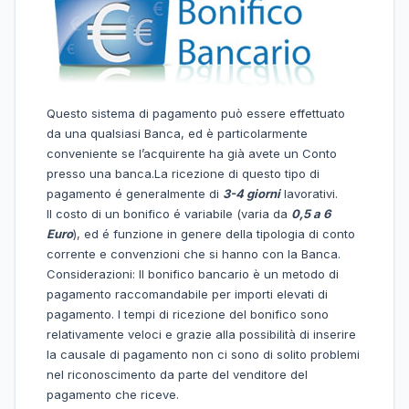
Questo sistema di pagamento può essere effettuato
da una qualsiasi Banca, ed è particolarmente
conveniente se l’acquirente ha già avete un Conto
presso una banca.La ricezione di questo tipo di
pagamento é generalmente di
3-4 giorni
lavorativi.
Il costo di un bonifico é variabile (varia da
0,5 a 6
Euro
), ed é funzione in genere della tipologia di conto
corrente e convenzioni che si hanno con la Banca.
Considerazioni: Il bonifico bancario è un metodo di
pagamento raccomandabile per importi elevati di
pagamento. I tempi di ricezione del bonifico sono
relativamente veloci e grazie alla possibilità di inserire
la causale di pagamento non ci sono di solito problemi
nel riconoscimento da parte del venditore del
pagamento che riceve.