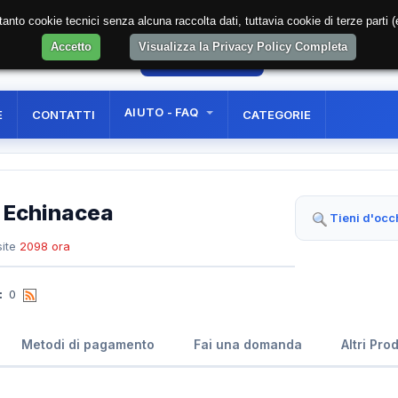
soltanto cookie tecnici senza alcuna raccolta dati, tuttavia cookie di terze part
Accetto
Visualizza la Privacy Policy Completa
6
AREA RISERVATA
REGISTRAZIONE UTE
AIUTO - FAQ
E
CONTATTI
CATEGORIE
r Echinacea
Tieni d'occ
ite
2098 ora
:
0
Metodi di pagamento
Fai una domanda
Altri Pro