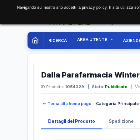
Navigando sul nostro sito accetti la privacy policy. Il sito utilizza 
08 Aug. 2026
11:23:5
AREA UTENTE
RICERCA
AZIEND
Dalla Parafarmacia Winte
ID Prodotto:
1054329
|
Stato
:
Pubblicato
| Vis
←
Torna alla home page
Categoria Principale 
Dettagli del Prodotto
Spedizione