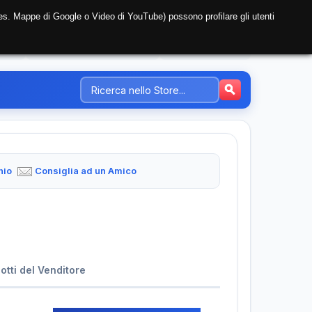
i (es. Mappe di Google o Video di YouTube) possono profilare gli utenti
NTE
REGISTRAZIONE AZIENDA
PREZZI-TARIFFE
hio
Consiglia ad un Amico
dotti del Venditore