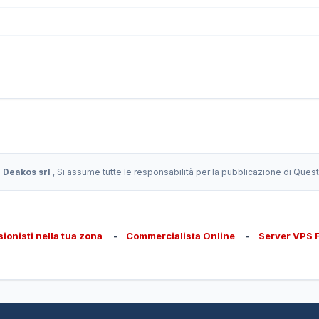
:
Deakos srl
, Si assume tutte le responsabilità per la pubblicazione di Ques
sionisti nella tua zona
-
Commercialista Online
-
Server VPS 