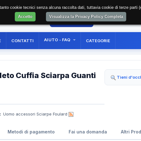
soltanto cookie tecnici senza alcuna raccolta dati, tuttavia cookie di terze part
Accetto
Visualizza la Privacy Policy Completa
17
AREA RISERVATA
REGISTRAZIONE UTE
AIUTO - FAQ
E
CONTATTI
CATEGORIE
eto Cuffia Sciarpa Guanti
Tieni d'occ
:
Uomo accessori Sciarpe Foulard
Metodi di pagamento
Fai una domanda
Altri Pro