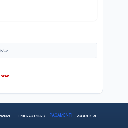
dotto
Forex
·
|
PAGAMENTI
·
attaci
LINK PARTNERS
PROMUOVI