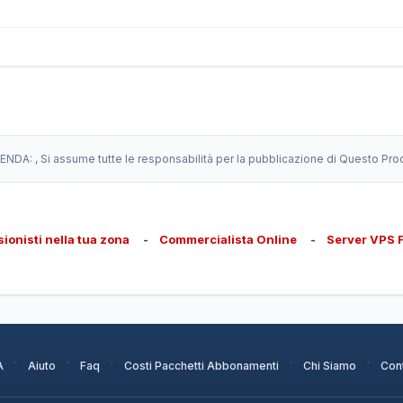
IENDA:
, Si assume tutte le responsabilità per la pubblicazione di Questo Pro
sionisti nella tua zona
-
Commercialista Online
-
Server VPS 
·
·
·
·
·
A
Aiuto
Faq
Costi Pacchetti Abbonamenti
Chi Siamo
Cont