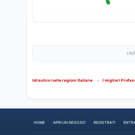
L'AZ
Idraulico nelle regioni Italiane
-
I migliori Profes
·
·
·
HOME
APRI UN NEGOZIO
REGISTRATI
ENTR