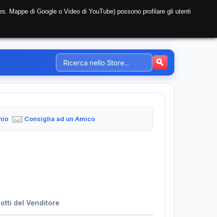
i (es. Mappe di Google o Video di YouTube) possono profilare gli utenti
NTE
REGISTRAZIONE AZIENDA
PREZZI-TARIFFE
hio
Consiglia ad un Amico
dotti del Venditore