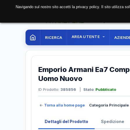
Navigando sul nostro sito accetti la privacy policy. Il sito utilizza 
07 Aug. 2026
07:00:
AREA UTENTE
RICERCA
AZIEND
Emporio Armani Ea7 Compl
Uomo Nuovo
ID Prodotto:
385856
|
Stato
:
Pubblicato
←
Torna alla home page
Categoria Principale 
Dettagli del Prodotto
Spedizione