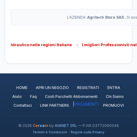
L'AZIENDA:
Agritech Store SAS
, Si a
Idraulico nelle regioni Italiane
-
I migliori Professionisti ne
·
·
·
·
HOME
APRI UN NEGOZIO
REGISTRATI
ENTRA
·
·
·
·
Aiuto
Faq
Costi Pacchetti Abbonamenti
Chi Siamo
·
|
PAGAMENTI
·
Contattaci
LINK PARTNERS
PROMUOVI
© 2026
Ce
rca
in
by
AVANET SRL
— P.IVA 03772060046
·
Termini e Condizioni
Regole sulla Privacy