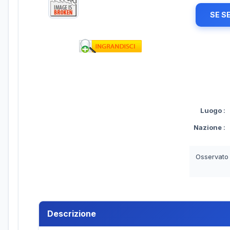
SE S
Luogo
:
Nazione
:
Osservato
Descrizione