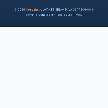
© 2026
Ce
rca
in
by
AVANET SRL
— P.IVA 03772060046
·
Termini e Condizioni
Regole sulla Privacy