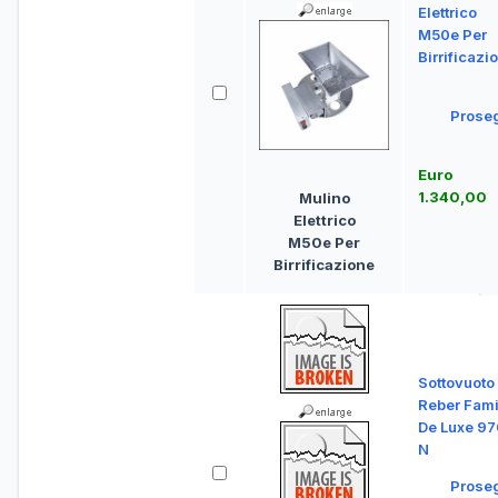
Elettrico
M50e Per
Birrificazi
Prose
Euro
1.340,00
Mulino
Elettrico
M50e Per
Birrificazione
Sottovuoto
Reber Fami
De Luxe 97
N
Prose