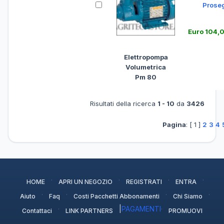
Prose
Euro 104,
Elettropompa
Volumetrica
Pm 80
Risultati della ricerca
1 - 10
da
3426
Pagina
: [ 1 ]
2
3
4
·
·
·
·
HOME
APRI UN NEGOZIO
REGISTRATI
ENTRA
·
·
·
·
Aiuto
Faq
Costi Pacchetti Abbonamenti
Chi Siamo
·
|
PAGAMENTI
·
Contattaci
LINK PARTNERS
PROMUOVI