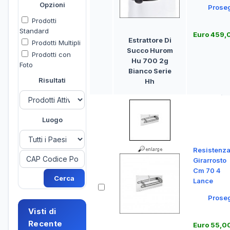
Opzioni
Prose
Prodotti
Standard
Euro 459,
Estrattore Di
Prodotti Multipli
Succo Hurom
Prodotti con
Hu 700 2g
Foto
Bianco Serie
Risultati
Hh
Luogo
Resistenz
Girarrosto
Cm 70 4
Lance
Prose
Visti di
Recente
Euro 55,0