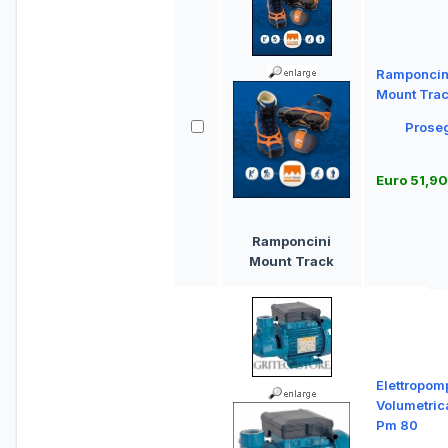
Ramponcin
Mount Tra
Prose
Euro 51,90
Ramponcini
Mount Track
Elettropom
Volumetric
Pm 80