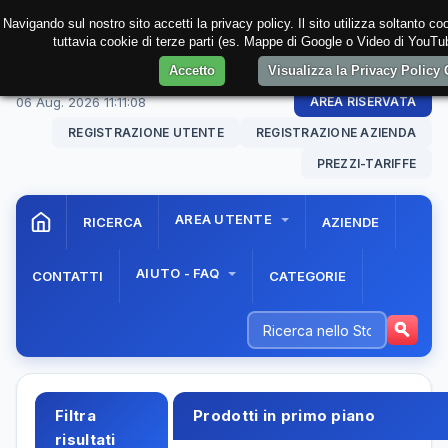
Navigando sul nostro sito accetti la privacy policy. Il sito utilizza soltanto c
tuttavia cookie di terze parti (es. Mappe di Google o Video di YouTub
Accetto
Visualizza la Privacy Policy
06 Aug. 2026
11:11:09
AREA RISERVATA
REGISTRAZIONE UTENTE
REGISTRAZIONE AZIENDA
PREZZI-TARIFFE
AREA UTENTE
RICERCA
AZIENDE
AIUTO - FAQ
CONTATTI
CATEGORIE
Filtra
Prodotti in primo piano
risultati