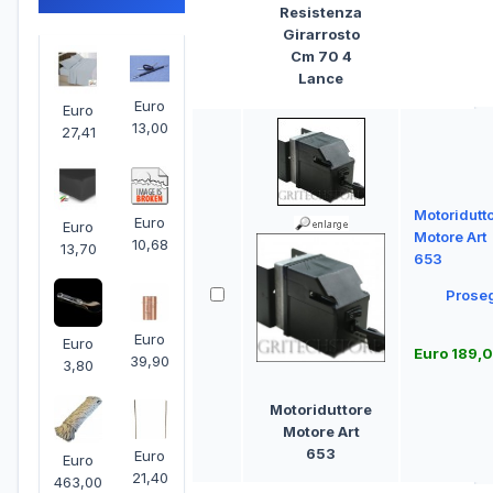
Resistenza
Girarrosto
Cm 70 4
Lance
Euro
Euro
13,00
27,41
Motoridutt
Euro
Euro
Motore Art
10,68
13,70
653
Prose
Euro
Euro
Euro 189,
39,90
3,80
Motoriduttore
Motore Art
653
Euro
Euro
21,40
463,00