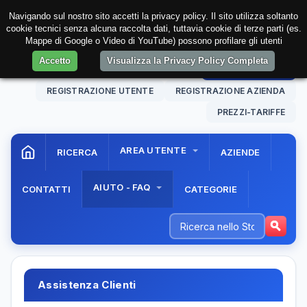
Navigando sul nostro sito accetti la privacy policy. Il sito utilizza soltanto
cookie tecnici senza alcuna raccolta dati, tuttavia cookie di terze parti (es.
Mappe di Google o Video di YouTube) possono profilare gli utenti
Accetto
Visualizza la Privacy Policy Completa
08 Aug. 2026
14:36:52
AREA RISERVATA
REGISTRAZIONE UTENTE
REGISTRAZIONE AZIENDA
PREZZI-TARIFFE
AREA UTENTE
RICERCA
AZIENDE
AIUTO - FAQ
CONTATTI
CATEGORIE
Assistenza Clienti