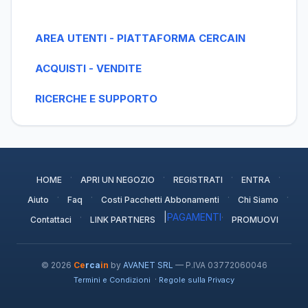
AREA UTENTI - PIATTAFORMA CERCAIN
ACQUISTI - VENDITE
RICERCHE E SUPPORTO
·
·
·
·
HOME
APRI UN NEGOZIO
REGISTRATI
ENTRA
·
·
·
·
Aiuto
Faq
Costi Pacchetti Abbonamenti
Chi Siamo
·
|
PAGAMENTI
·
Contattaci
LINK PARTNERS
PROMUOVI
© 2026
Ce
rca
in
by
AVANET SRL
— P.IVA 03772060046
·
Termini e Condizioni
Regole sulla Privacy