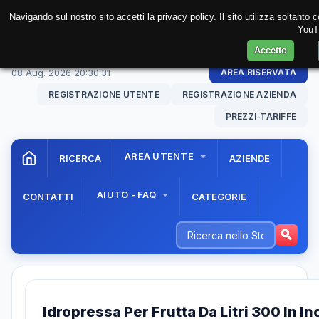
Navigando sul nostro sito accetti la privacy policy. Il sito utilizza soltanto
YouTu
Accetto
08 Aug. 2026
20:30:31
AREA RISERVATA
REGISTRAZIONE UTENTE
REGISTRAZIONE AZIENDA
PREZZI-TARIFFE
AREA UTENTE
RICERCA
AZIENDE
AIUTO - FAQ
CONTATTI
CATEGORIE
Idropressa Per Frutta Da Litri 300 In I