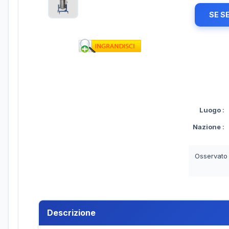
SE S
Luogo
:
Nazione
:
Osservato
Descrizione