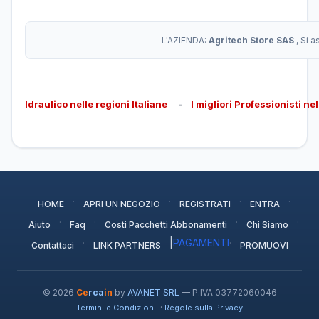
L'AZIENDA:
Agritech Store SAS
, Si 
Idraulico nelle regioni Italiane
-
I migliori Professionisti ne
·
·
·
·
HOME
APRI UN NEGOZIO
REGISTRATI
ENTRA
·
·
·
·
Aiuto
Faq
Costi Pacchetti Abbonamenti
Chi Siamo
·
|
PAGAMENTI
·
Contattaci
LINK PARTNERS
PROMUOVI
© 2026
Ce
rca
in
by
AVANET SRL
— P.IVA 03772060046
·
Termini e Condizioni
Regole sulla Privacy