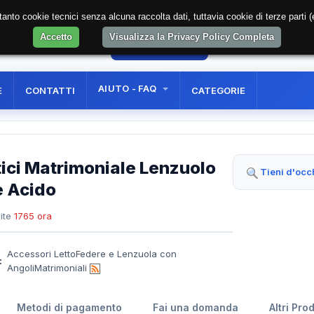
soltanto cookie tecnici senza alcuna raccolta dati, tuttavia cookie di terze part
Accetto
Visualizza la Privacy Policy Completa
4
AREA RISERVATA
REGISTRAZIONE UTE
AIUTO - FAQ
E
CONTATTI
CATEGORIE
ici Matrimoniale Lenzuolo
Tieni d'occ
e Acido
ite
1765 ora
Accessori LettoFedere e Lenzuola con
:
AngoliMatrimoniali
Metodi di pagamento
Fai una domanda
Altri Pro