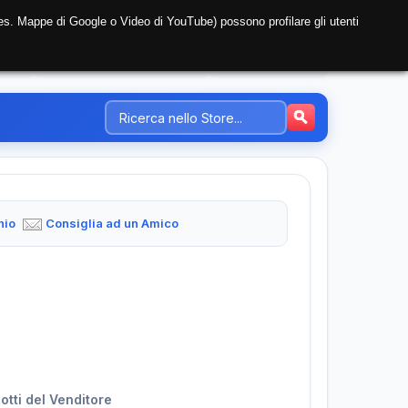
i (es. Mappe di Google o Video di YouTube) possono profilare gli utenti
NTE
REGISTRAZIONE AZIENDA
PREZZI-TARIFFE
hio
Consiglia ad un Amico
dotti del Venditore