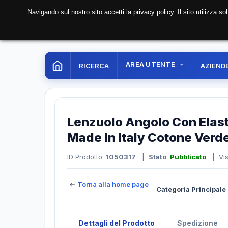
Navigando sul nostro sito accetti la privacy policy. Il sito utilizza 
08 Aug. 2026
11:31:0
AREA UTENTE
RICERCA
AZIEND
Lenzuolo Angolo Con Elast
Made In Italy Cotone Verd
ID Prodotto:
1050317
|
Stato
:
Pubblicato
| Vis
←
Torna alla home page
Categoria Principale 
Dettagli del Prodotto
Spedizione