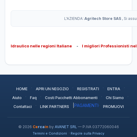
L'AZIENDA:
Agritech Store SAS
, Si ass
Idraulico nelle regioni Italiane
-
I migliori Professionisti ne
·
·
·
·
HOME
APRI UN NEGOZIO
REGISTRATI
ENTRA
·
·
·
·
Aiuto
Faq
Costi Pacchetti Abbonamenti
Chi Siamo
·
|
PAGAMENTI
·
Contattaci
LINK PARTNERS
PROMUOVI
© 2026
Ce
rca
in
by
AVANET SRL
— P.IVA 03772060046
·
Termini e Condizioni
Regole sulla Privacy