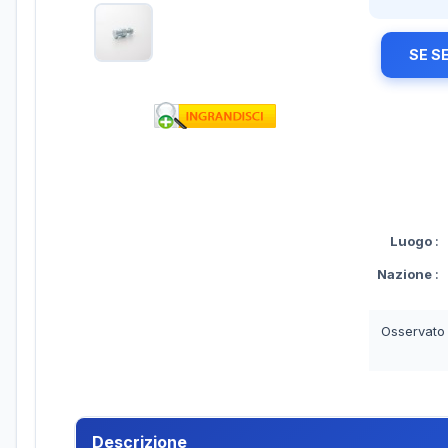
SE S
Luogo
:
Nazione
:
Osservato
Descrizione