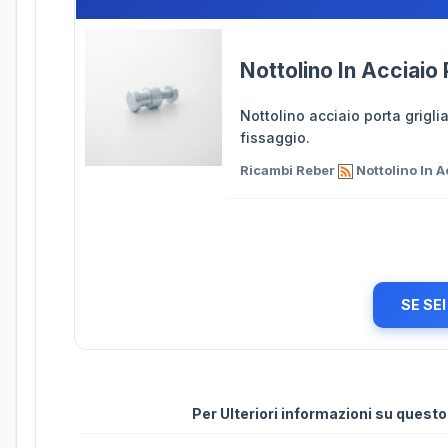
Nottolino In Acciaio
Nottolino acciaio porta grigli
fissaggio.
Ricambi Reber
Nottolino In A
SE SE
Per Ulteriori informazioni su quest