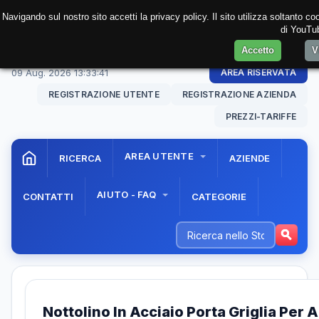
Navigando sul nostro sito accetti la privacy policy. Il sito utilizza soltanto c
di YouTub
Accetto
V
09 Aug. 2026
13:33:42
AREA RISERVATA
REGISTRAZIONE UTENTE
REGISTRAZIONE AZIENDA
PREZZI-TARIFFE
AREA UTENTE
RICERCA
AZIENDE
AIUTO - FAQ
CONTATTI
CATEGORIE
Nottolino In Acciaio Porta Griglia Per