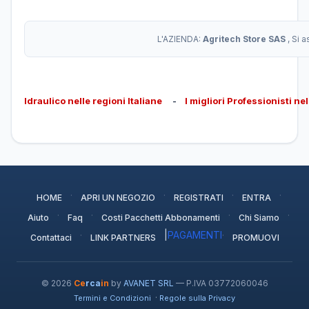
L'AZIENDA:
Agritech Store SAS
, Si 
Idraulico nelle regioni Italiane
-
I migliori Professionisti ne
·
·
·
·
HOME
APRI UN NEGOZIO
REGISTRATI
ENTRA
·
·
·
·
Aiuto
Faq
Costi Pacchetti Abbonamenti
Chi Siamo
·
|
PAGAMENTI
·
Contattaci
LINK PARTNERS
PROMUOVI
© 2026
Ce
rca
in
by
AVANET SRL
— P.IVA 03772060046
·
Termini e Condizioni
Regole sulla Privacy