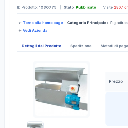
ID Prodotto:
1030775
|
Stato
:
Pubblicato
| Visite
2807 o
←
Torna alla home page
Categoria Principale :
Pigiadiras
←
Vedi Azienda
Dettagli del Prodotto
Spedizione
Metodi di pag
Prezzo