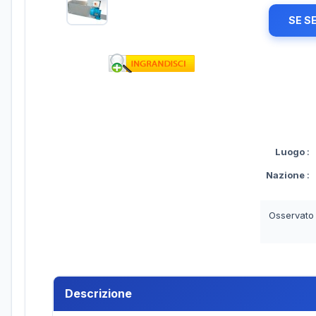
SE S
Luogo
:
Nazione
:
Osservato
Descrizione