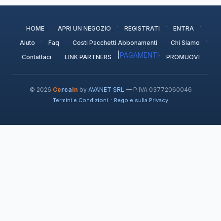
·
·
·
·
HOME
APRI UN NEGOZIO
REGISTRATI
ENTRA
·
·
·
·
Aiuto
Faq
Costi Pacchetti Abbonamenti
Chi Siamo
·
|
PAGAMENTI
·
Contattaci
LINK PARTNERS
PROMUOVI
© 2026
Ce
rca
in
by
AVANET SRL
— P.IVA 03772060046
·
Termini e Condizioni
Regole sulla Privacy