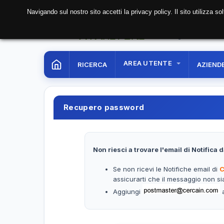
Navigando sul nostro sito accetti la privacy policy. Il sito utilizza 
06 Aug. 2026
16:38:
AREA UTENTE
RICERCA
AZIEND
Recupero password
Non riesci a trovare l'email di Notifica 
Se non ricevi le Notifiche email di
C
assicurarti che il messaggio non si
Aggiungi
a