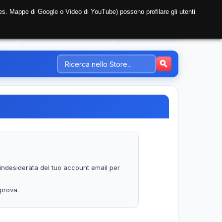
i (es. Mappe di Google o Video di YouTube) possono profilare gli utenti
NTE
REGISTRAZIONE AZIENDA
PREZZI-TARIFFE
a indesiderata del tuo account email per
iprova.