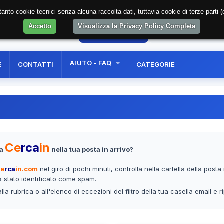
soltanto cookie tecnici senza alcuna raccolta dati, tuttavia cookie di terze part
Accetto
Visualizza la Privacy Policy Completa
57
AREA RISERVATA
REGISTRAZIONE UTE
AIUTO - FAQ
E
CONTATTI
CATEGORIE
Ce
rca
in
da
nella tua posta in arrivo?
e
rca
in.com
nel giro di pochi minuti, controlla nella cartella della post
a stato identificato come spam.
lla rubrica o all'elenco di eccezioni del filtro della tua casella email e r