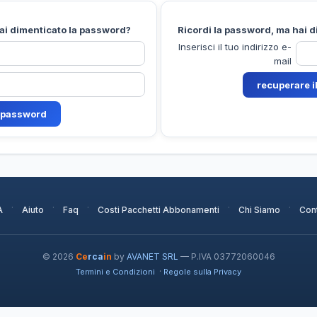
hai dimenticato la password?
Ricordi la password, ma hai d
Inserisci il tuo indirizzo e-
mail
·
·
·
·
·
A
Aiuto
Faq
Costi Pacchetti Abbonamenti
Chi Siamo
Cont
© 2026
Ce
rca
in
by
AVANET SRL
— P.IVA 03772060046
·
Termini e Condizioni
Regole sulla Privacy