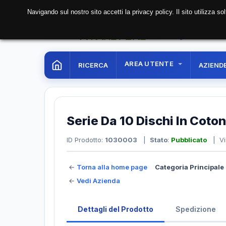
Navigando sul nostro sito accetti la privacy policy. Il sito utilizza 
08 Aug. 2026
17:37:
AREA UTENTE
RICERCA
AZIEND
Serie Da 10 Dischi In Cotone
ID Prodotto:
1030003
|
Stato
:
Pubblicato
| Vi
←
Torna alla home page
Categoria Principale 
←
Vedi Azienda
Dettagli del Prodotto
Spedizione