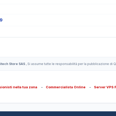
19
itech Store SAS
, Si assume tutte le responsabilità per la pubblicazione di
sionisti nella tua zona
-
Commercialista Online
-
Server VPS 