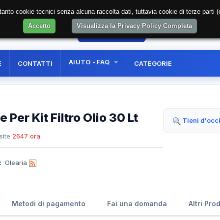
soltanto cookie tecnici senza alcuna raccolta dati, tuttavia cookie di terze part
Accetto
Visualizza la Privacy Policy Completa
45
AREA RISERVATA
REGISTRAZIONE UTE
AIUTO - FAQ
E
CONTATTI
CATEGORIE
 Per Kit Filtro Olio 30 Lt
Tieni d'occ
site
2647 ora
:
Olearia
Metodi di pagamento
Fai una domanda
Altri Pro