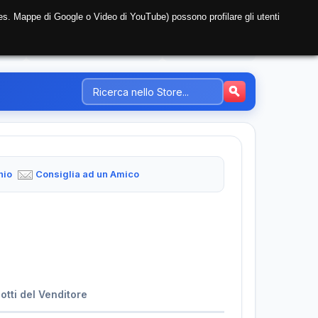
i (es. Mappe di Google o Video di YouTube) possono profilare gli utenti
NTE
REGISTRAZIONE AZIENDA
PREZZI-TARIFFE
hio
Consiglia ad un Amico
dotti del Venditore