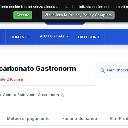
soltanto cookie tecnici senza alcuna raccolta dati, tuttavia cookie di terze part
Accetto
Visualizza la Privacy Policy Completa
53
AREA RISERVATA
REGISTRAZIONE UTE
AIUTO - FAQ
E
CONTATTI
CATEGORIE
licarbonato Gastronorm
Tieni d'occ
ite
2465 ora
:
Cottura Sottovuoto Gastronorm
Metodi di pagamento
Fai una domanda
Altri Pro