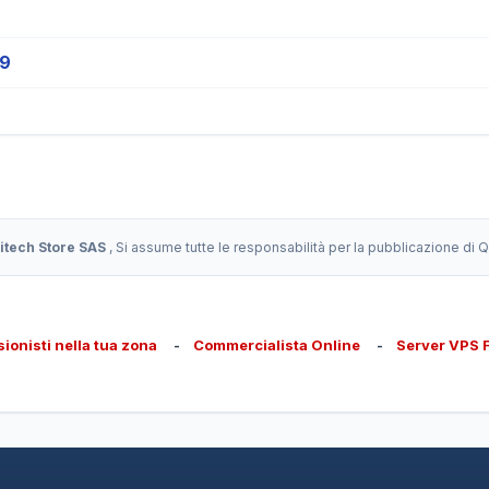
19
itech Store SAS
, Si assume tutte le responsabilità per la pubblicazione di
sionisti nella tua zona
-
Commercialista Online
-
Server VPS 