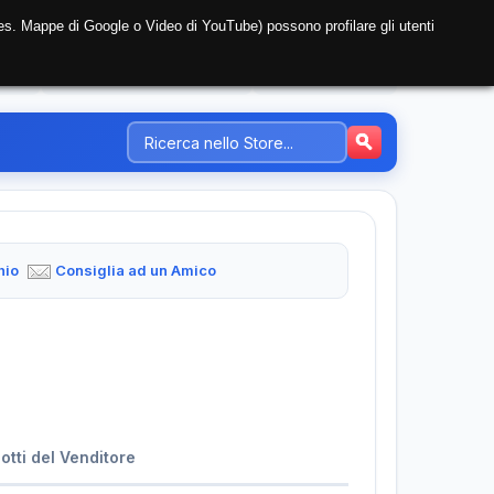
i (es. Mappe di Google o Video di YouTube) possono profilare gli utenti
NTE
REGISTRAZIONE AZIENDA
PREZZI-TARIFFE
hio
Consiglia ad un Amico
dotti del Venditore