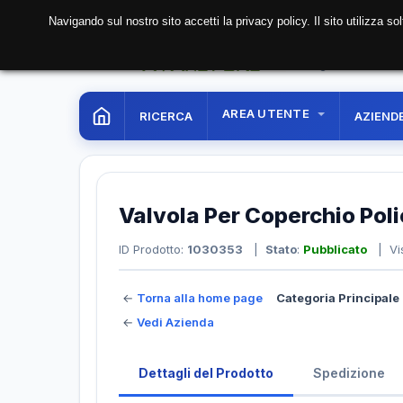
Navigando sul nostro sito accetti la privacy policy. Il sito utilizza 
07 Aug. 2026
14:49:
AREA UTENTE
RICERCA
AZIEND
Valvola Per Coperchio Po
ID Prodotto:
1030353
|
Stato
:
Pubblicato
| Vis
←
Torna alla home page
Categoria Principale 
←
Vedi Azienda
Dettagli del Prodotto
Spedizione