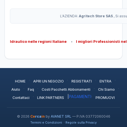
L'AZIENDA:
Agritech Store SAS
, Si ass
Idraulico nelle regioni Italiane
-
I migliori Professionisti ne
·
·
·
·
HOME
APRI UN NEGOZIO
REGISTRATI
ENTRA
·
·
·
·
Aiuto
Faq
Costi Pacchetti Abbonamenti
Chi Siamo
·
|
PAGAMENTI
·
Contattaci
LINK PARTNERS
PROMUOVI
© 2026
Ce
rca
in
by
AVANET SRL
— P.IVA 03772060046
·
Termini e Condizioni
Regole sulla Privacy