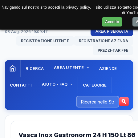
Navigando sul nostro sito accetti la privacy policy. Il sito utilizza soltanto 
di YouTub
Accetto
V
08 Aug. 2026
19:09:47
AREA RISERVATA
REGISTRAZIONE UTENTE
REGISTRAZIONE AZIENDA
PREZZI-TARIFFE
AREA UTENTE
RICERCA
AZIENDE
AIUTO - FAQ
CONTATTI
CATEGORIE
Vasca Inox Gastronorm 24 H 150 Lt 86