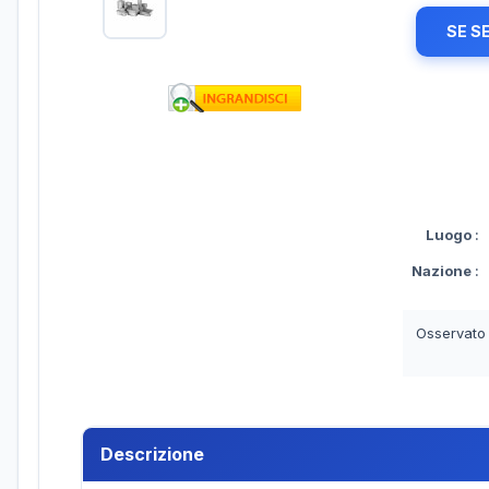
SE S
Luogo
:
Nazione
:
Osservato
Descrizione