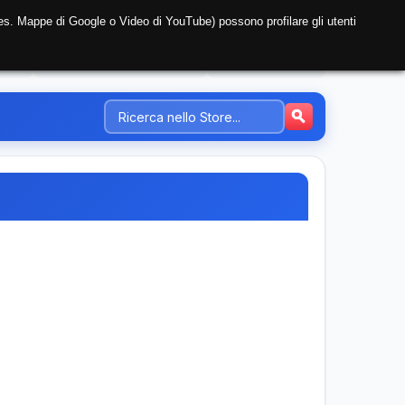
i (es. Mappe di Google o Video di YouTube) possono profilare gli utenti
NTE
REGISTRAZIONE AZIENDA
PREZZI-TARIFFE