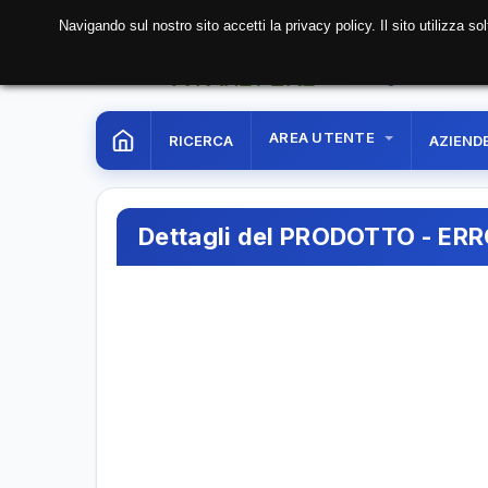
Navigando sul nostro sito accetti la privacy policy. Il sito utilizza 
07 Aug. 2026
06:53:
AREA UTENTE
RICERCA
AZIEND
Dettagli del PRODOTTO - ER