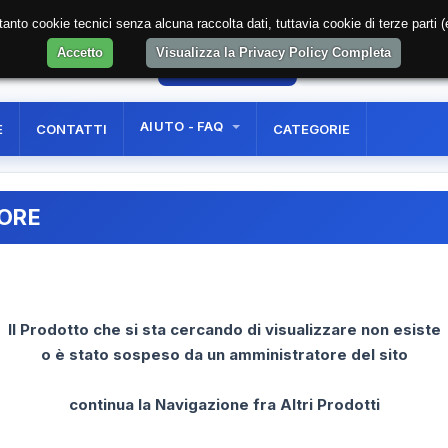
soltanto cookie tecnici senza alcuna raccolta dati, tuttavia cookie di terze part
Accetto
Visualizza la Privacy Policy Completa
14
AREA RISERVATA
REGISTRAZIONE UTE
AIUTO - FAQ
E
CONTATTI
CATEGORIE
RORE
Il Prodotto che si sta cercando di visualizzare non esiste
o è stato sospeso da un amministratore del sito
continua la Navigazione fra Altri Prodotti