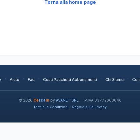
Torna alla home page
·
·
·
·
·
A
Aiuto
Faq
Costi Pacchetti Abbonamenti
Chi Siamo
Cont
© 2026
Ce
rca
in
by
AVANET SRL
— P.IVA 03772060046
·
Termini e Condizioni
Regole sulla Privacy