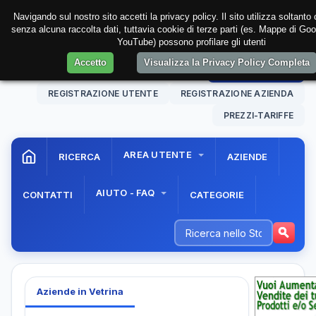
Navigando sul nostro sito accetti la privacy policy. Il sito utilizza soltanto
senza alcuna raccolta dati, tuttavia cookie di terze parti (es. Mappe di Goo
YouTube) possono profilare gli utenti
Accetto
Visualizza la Privacy Policy Completa
09 Aug. 2026
19:01:34
AREA RISERVATA
REGISTRAZIONE UTENTE
REGISTRAZIONE AZIENDA
PREZZI-TARIFFE
AREA UTENTE
RICERCA
AZIENDE
AIUTO - FAQ
CONTATTI
CATEGORIE
Aziende in Vetrina