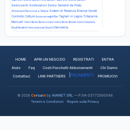
Semoventi Sollevatori Semo
Sementi da Prato
Sistemi di Pesatura Bilance
Sonde
ShowroomPensiline e Tettoie
Controllo Cotture
Taglieri in Legno
Tritacarne
Successo negli Affari
Manuali
Uomo Borse Borse a mano
Uomo Borse Borsoni
Uomo Calzature
Utensileria
Stivali Stivaletti
Uomo accessori Guanti
·
·
·
·
HOME
APRI UN NEGOZIO
REGISTRATI
ENTRA
·
·
·
·
Aiuto
Faq
Costi Pacchetti Abbonamenti
Chi Siamo
·
|
PAGAMENTI
·
Contattaci
LINK PARTNERS
PROMUOVI
© 2026
Ce
rca
in
by
AVANET SRL
— P.IVA 03772060046
·
Termini e Condizioni
Regole sulla Privacy