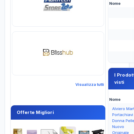
Nome
I Prodott
visti
Visualizza tutti
Nome
Alviero Mart
Offerte Migliori
Portachiavi
Donna Pell
Nuovo
Originale