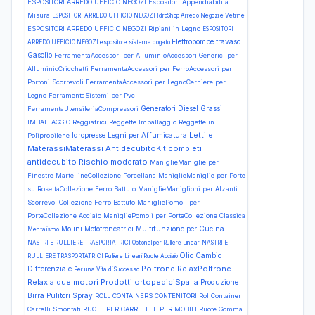
ESPOSITORI ARREDO UFFICIO NEGOZI Espositori Appendiabiti a
Misura
ESPOSITORI ARREDO UFFICIO NEGOZI IdroShop Arredo Negozi e Vetrine
ESPOSITORI ARREDO UFFICIO NEGOZI Ripiani in Legno
ESPOSITORI
Elettropompe travaso
ARREDO UFFICIO NEGOZI espositore sistema dogato
Gasolio
FerramentaAccessori per AlluminioAccessori Generici per
AlluminioCricchetti
FerramentaAccessori per FerroAccessori per
Portoni Scorrevoli
FerramentaAccessori per LegnoCerniere per
Legno
FerramentaSistemi per Pvc
Generatori Diesel
Grassi
FerramentaUtensileriaCompressori
IMBALLAGGIO Reggiatrici Reggette Imballaggio Reggette in
Letti e
Idropresse
Legni per Affumicatura
Polipropilene
MaterassiMaterassi AntidecubitoKit completi
antidecubito Rischio moderato
ManiglieManiglie per
Finestre MartellineCollezione Porcellana
ManiglieManiglie per Porte
su RosettaCollezione Ferro Battuto
ManiglieManiglioni per Alzanti
ScorrevoliCollezione Ferro Battuto
ManigliePomoli per
PorteCollezione Acciaio
ManigliePomoli per PorteCollezione Classica
Molini
Mototroncatrici
Multifunzione per Cucina
Mentalismo
NASTRI E RULLIERE TRASPORTATRICI Optional per Rulliere Lineari
NASTRI E
Olio Cambio
RULLIERE TRASPORTATRICI Rulliere Lineari Ruote Acciaio
Poltrone RelaxPoltrone
Differenziale
Per una Vita di Successo
Relax a due motori
Prodotti ortopediciSpalla
Produzione
Birra
Pulitori Spray
ROLL CONTAINERS CONTENITORI RollContainer
Carrelli Smontati
RUOTE PER CARRELLI E PER MOBILI Ruote Gomma