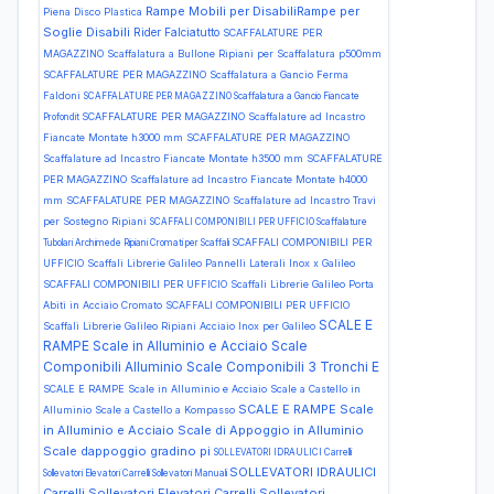
Rampe Mobili per DisabiliRampe per
Piena Disco Plastica
Soglie Disabili
Rider Falciatutto
SCAFFALATURE PER
MAGAZZINO Scaffalatura a Bullone Ripiani per Scaffalatura p500mm
SCAFFALATURE PER MAGAZZINO Scaffalatura a Gancio Ferma
Faldoni
SCAFFALATURE PER MAGAZZINO Scaffalatura a Gancio Fiancate
SCAFFALATURE PER MAGAZZINO Scaffalature ad Incastro
Profondit
Fiancate Montate h3000 mm
SCAFFALATURE PER MAGAZZINO
Scaffalature ad Incastro Fiancate Montate h3500 mm
SCAFFALATURE
PER MAGAZZINO Scaffalature ad Incastro Fiancate Montate h4000
mm
SCAFFALATURE PER MAGAZZINO Scaffalature ad Incastro Travi
per Sostegno Ripiani
SCAFFALI COMPONIBILI PER UFFICIO Scaffalature
SCAFFALI COMPONIBILI PER
Tubolari Archimede Ripiani Cromati per Scaffali
UFFICIO Scaffali Librerie Galileo Pannelli Laterali Inox x Galileo
SCAFFALI COMPONIBILI PER UFFICIO Scaffali Librerie Galileo Porta
Abiti in Acciaio Cromato
SCAFFALI COMPONIBILI PER UFFICIO
SCALE E
Scaffali Librerie Galileo Ripiani Acciaio Inox per Galileo
RAMPE Scale in Alluminio e Acciaio Scale
Componibili Alluminio Scale Componibili 3 Tronchi E
SCALE E RAMPE Scale in Alluminio e Acciaio Scale a Castello in
SCALE E RAMPE Scale
Alluminio Scale a Castello a Kompasso
in Alluminio e Acciaio Scale di Appoggio in Alluminio
Scale dappoggio gradino pi
SOLLEVATORI IDRAULICI Carrelli
SOLLEVATORI IDRAULICI
Sollevatori Elevatori Carrelli Sollevatori Manuali
Carrelli Sollevatori Elevatori Carrelli Sollevatori