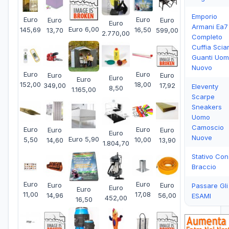
Emporio
Euro
Euro
Euro
Euro
Euro
Armani Ea7
Euro 6,00
145,69
16,50
13,70
599,00
2.770,00
Completo
Cuffia Scia
Guanti Uo
Nuovo
Euro
Euro
Euro
Euro
Euro
Euro
152,00
18,00
349,00
17,92
Eleventy
8,50
1.165,00
Scarpe
Sneakers
Uomo
Camoscio
Euro
Euro
Euro
Euro
Euro
Nuove
Euro 5,90
5,50
10,00
14,60
13,90
1.804,70
Stativo Con
Braccio
Euro
Euro
Euro
Euro
Passare Gli
Euro
Euro
11,00
17,08
14,96
56,00
ESAMI
452,00
16,50