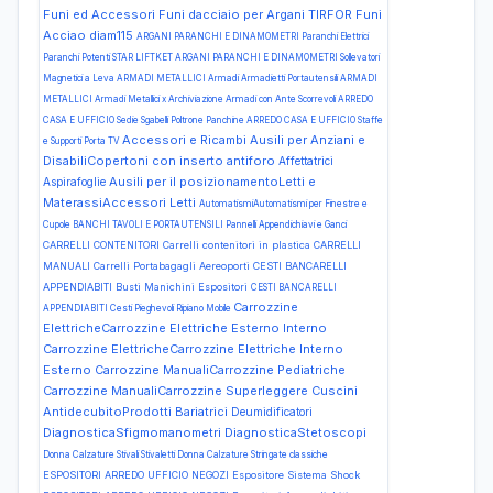
Funi ed Accessori Funi dacciaio per Argani TIRFOR Funi
Acciao diam115
ARGANI PARANCHI E DINAMOMETRI Paranchi Elettrici
Paranchi Potenti STAR LIFTKET
ARGANI PARANCHI E DINAMOMETRI Sollevatori
Magnetici a Leva
ARMADI METALLICI Armadi Armadietti Portautensili
ARMADI
METALLICI Armadi Metallici x Archiviazione Armadi con Ante Scorrevoli
ARREDO
CASA E UFFICIO Sedie Sgabelli Poltrone Panchine
ARREDO CASA E UFFICIO Staffe
Accessori e Ricambi Ausili per Anziani e
e Supporti Porta TV
DisabiliCopertoni con inserto antiforo
Affettatrici
Ausili per il posizionamentoLetti e
Aspirafoglie
MaterassiAccessori Letti
AutomatismiAutomatismi per Finestre e
Cupole
BANCHI TAVOLI E PORTAUTENSILI Pannelli Appendichiavi e Ganci
CARRELLI CONTENITORI Carrelli contenitori in plastica
CARRELLI
MANUALI Carrelli Portabagagli Aereoporti
CESTI BANCARELLI
APPENDIABITI Busti Manichini Espositori
CESTI BANCARELLI
Carrozzine
APPENDIABITI Cesti Pieghevoli Ripiano Mobile
ElettricheCarrozzine Elettriche Esterno Interno
Carrozzine ElettricheCarrozzine Elettriche Interno
Esterno
Carrozzine ManualiCarrozzine Pediatriche
Carrozzine ManualiCarrozzine Superleggere
Cuscini
AntidecubitoProdotti Bariatrici
Deumidificatori
DiagnosticaSfigmomanometri
DiagnosticaStetoscopi
Donna Calzature Stivali Stivaletti
Donna Calzature Stringate classiche
ESPOSITORI ARREDO UFFICIO NEGOZI Espositore Sistema Shock