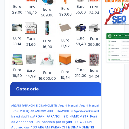
Euro
Euro
Euro
Euro
Euro
Euro
29,00
55,00
196,32
24,24
390,00
569,00
Euro
Euro
Euro
Euro
Euro
Euro
18,14
58,43
21,60
390,90
17,92
16,90
Euro
Euro
Euro
Euro
Euro
Euro
16,50
219,00
14,99
24,24
10,54
16.000,00
Categorie
ARGANI PARANCHI E DINAMOMETRI Argani Manuali Argani Manuali
TR 150 2000Kg
ARGANI PARANCHI E DINAMOMETRI Argani Manuali Verricelli
ARGANI PARANCHI E DINAMOMETRI Funi
Manuali Metalli Inox
ed Accessori Funi dacciaio per Argani TIRFOR Funi
Acciaio diam163
ARGANI PARANCHI E DINAMOMETRI