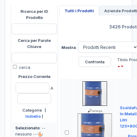
Tutti i Prodotti
Aziende Prodott
Ricerca per ID
Prodotto
3426 Prodott
Cerca per Parole
Chiave
Mostra
:
Titolo Pro
cerca
Prezzo Corrente
A
Scaldaf
Categorie [
In Metal
Indietro
]
Litri
125x80
Selezionato
: --
nessuno --
Pros