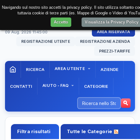
Navigando sul nostro sito accetti la privacy policy. Il sito utilizza soltanto c
tuttavia cookie di terze parti (es. Mappe di Google o Video di YouTub
Accetto
Visualizza la Privacy Polic
09 Aug. 2026
11:45:01
AREA RISERVATA
REGISTRAZIONE UTENTE
REGISTRAZIONE AZIENDA
PREZZI-TARIFFE
AREA UTENTE
RICERCA
AZIENDE
AIUTO - FAQ
CONTATTI
CATEGORIE
Filtra risultati
Tutte le Categorie