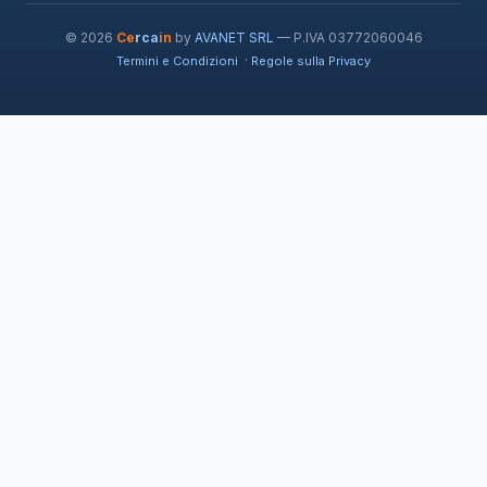
© 2026
Ce
rca
in
by
AVANET SRL
— P.IVA 03772060046
·
Termini e Condizioni
Regole sulla Privacy