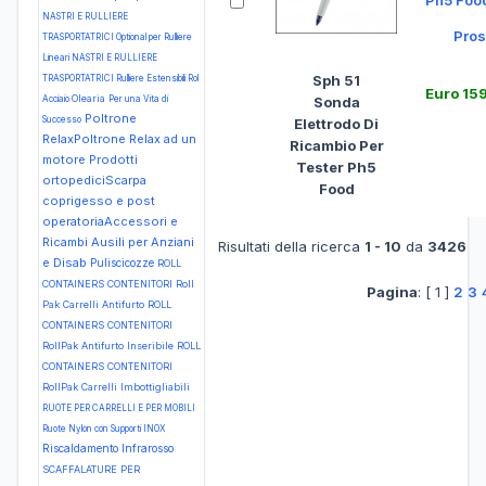
Ph5 Foo
NASTRI E RULLIERE
Pros
TRASPORTATRICI Optional per Rulliere
Lineari
NASTRI E RULLIERE
Sph 51
TRASPORTATRICI Rulliere Estensibili Rol
Euro 15
Olearia
Sonda
Acciaio
Per una Vita di
Poltrone
Successo
Elettrodo Di
RelaxPoltrone Relax ad un
Ricambio Per
motore
Prodotti
Tester Ph5
ortopediciScarpa
Food
coprigesso e post
operatoriaAccessori e
Ricambi Ausili per Anziani
Risultati della ricerca
1 - 10
da
3426
e Disab
Puliscicozze
ROLL
CONTAINERS CONTENITORI Roll
Pagina
: [ 1 ]
2
3
Pak Carrelli Antifurto
ROLL
CONTAINERS CONTENITORI
RollPak Antifurto Inseribile
ROLL
CONTAINERS CONTENITORI
RollPak Carrelli Imbottigliabili
RUOTE PER CARRELLI E PER MOBILI
Ruote Nylon con Supporti INOX
Riscaldamento Infrarosso
SCAFFALATURE PER