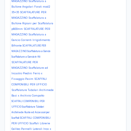
MAGAZZINO Scaffalatura a
Bullone Angolari Forati mod2
35x35
SCAFFALATURE PER
MAGAZZINO Scaffalatura a
Bullone Ripiani per Scaffalatura
p800mm
SCAFFALATURE PER
MAGAZZINO Scaffalatura a
Gancio Correnti Irrigidimento
Bifronte
SCAFFALATURE PER
MAGAZZINO Scaffalatura a Gancio
Scaffalature a Gancio in Kit
SCAFFALATURE PER
MAGAZZINO Scaffalature ad
Incastro Piedini Ferro x
Fissaggio Pavim
SCAFFALI
COMPONIBILI PER UFFICIO
Scaffalature Tubolari Archimede
Basi x Archivio Compatto
SCAFFALI COMPONIBILI PER
UFFICIO Scaffalature Tubolari
Archimede Ruote ed Accessori per
SCAFFALI COMPONIBILI
Scaffali
PER UFFICIO Scaffali Librerie
Galileo Pannelli Laterali Inox x