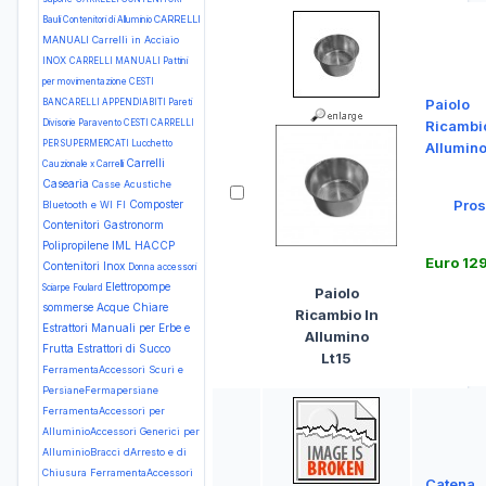
CARRELLI
Bauli Contenitori di Alluminio
MANUALI Carrelli in Acciaio
INOX
CARRELLI MANUALI Pattini
per movimentazione
CESTI
Paiolo
BANCARELLI APPENDIABITI Pareti
Divisorie Paravento
CESTI CARRELLI
Ricambio
PER SUPERMERCATI Lucchetto
Allumino
Carrelli
Cauzionale x Carrelli
Casearia
Casse Acustiche
Pros
Composter
Bluetooth e WI FI
Contenitori Gastronorm
Polipropilene IML HACCP
Euro 12
Contenitori Inox
Donna accessori
Elettropompe
Sciarpe Foulard
Paiolo
sommerse Acque Chiare
Ricambio In
Estrattori Manuali per Erbe e
Allumino
Frutta
Estrattori di Succo
Lt15
FerramentaAccessori Scuri e
PersianeFermapersiane
FerramentaAccessori per
AlluminioAccessori Generici per
AlluminioBracci dArresto e di
Chiusura
FerramentaAccessori
Catena