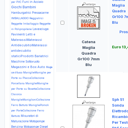
Funi in Acciaio
per PVC
Maglia
Giochi Bambini
Quadra
Hamburgatrici Pressacarne
Gr100 
IMBALLAGGIO Reggiatrici
Blu
Reggette Imballaggio Reggette
Lavasciuga
in Polipropilene
Pros
Letti e
Pavimenti
MaterassiMaterassi
Catena
AntidecubitoMaterassi
Euro 13
Maglia
antidecubito
Quadra
staticiProdotti Bariatrici
Gr100 7mm
Macchine Sottovuoto
Blu
Magazzini e Box Auto
Magia
ManiglieManiglie per
con il fuoco
Porte su PlaccaCollezione
Porcellana
ManiglieManiglie
per Porte su RosettaCollezione
Classica
Sph 51
ManiglieManiglioniCollezione
Sonda
Ferro Battuto
ManigliePomoli
Elettrodo
per PorteCollezione Ferro
Misuratori di
Battuto
Ricambi
Maturazione
Motopompe
Per Test
Benzina
Motopompe Diesel