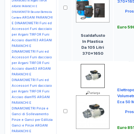
370x16
DINAMOMETRI Argani TIRFOR
ARGANI PARANCHI E
Pros
DINAMOMETRI Elevatori Elettrici da
ARGANI PARANCHI
Cantiere
E DINAMOMETRI Funi ed
Euro 59
Accessori Funi dacciaio
per Argani TIRFOR Funi
Scaldafusto
Acciaio diam163
ARGANI
In Plastica
PARANCHI E
Da 105 Litri
DINAMOMETRI Funi ed
370x1650
Accessori Funi dacciaio
per Argani TIRFOR Funi
Acciaio diam83
ARGANI
PARANCHI E
DINAMOMETRI Funi ed
Accessori Funi dacciaio
Elettro
per Argani TIRFOR Funi
Volumetr
Acciao diam115
ARGANI
Eca 50 
PARANCHI E
DINAMOMETRI Pinze e
Pros
Ganci di Sollevamento
Pinze e Ganci per Edilizia
Ganci e Pinze
ARGANI
Euro 85
PARANCHI E