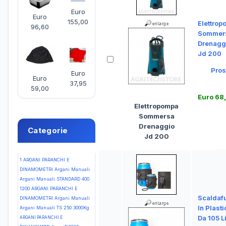
Euro
Euro
155,00
Elettro
96,60
Sommer
Drenagg
Jd 200
Pros
Euro
Euro
37,95
59,00
Euro 68
Elettropompa
Sommersa
Drenaggio
Categorie
Jd 200
1
ARGANI PARANCHI E
DINAMOMETRI Argani Manuali
Argani Manuali STANDARD 400
1200
ARGANI PARANCHI E
Scaldaf
DINAMOMETRI Argani Manuali
In Plasti
Argani Manuali TS 250 3000Kg
Da 105 Li
ARGANI PARANCHI E