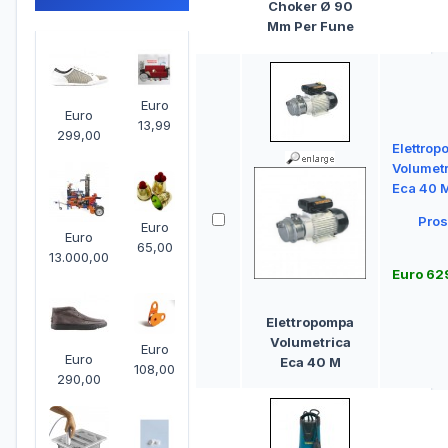
Choker Ø 90
Mm Per Fune
Euro
Euro
13,99
299,00
Elettro
Volumetr
Eca 40 
Pros
Euro
Euro
65,00
13.000,00
Euro 62
Elettropompa
Volumetrica
Euro
Euro
Eca 40 M
108,00
290,00