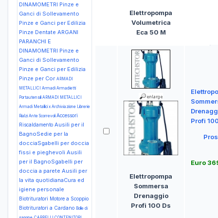
DINAMOMETRI Pinze e
Elettropompa
Ganci di Sollevamento
Volumetrica
Pinze e Ganci per Edilizia
Eca 50 M
Pinze Dentate
ARGANI
PARANCHI E
DINAMOMETRI Pinze e
Ganci di Sollevamento
Pinze e Ganci per Edilizia
Pinze per Cor
ARMADI
METALLICI Armadi Armadietti
Elettro
Portautensili
ARMADI METALLICI
Sommer
Armadi Metallici x Archiviazione Librerie
Drenagg
Accessori
Rialzi Ante Scorrevoli
Profi 10
Ausili per il
Riscaldamento
BagnoSedie per la
Pros
docciaSgabelli per doccia
fissi e pieghevoli
Ausili
per il BagnoSgabelli per
Euro 36
doccia a parete
Ausili per
Elettropompa
la vita quotidianaCura ed
Sommersa
igiene personale
Drenaggio
Biotrituratori Motore a Scoppio
Profi 100 Ds
Biotrituratori a Cardano
Bolle di
sapone
CARRELLI CONTENITORI