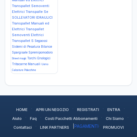
Manuali ed Elettrici
Transpallet Semoventi
Elettrici Transpalle Se
SOLLEVATORI IDRAULICI
Transpallet Manuali ed
Elettrici Transpallet
Semoventi Elettrici
Transpallet S
Segaossi
Sistemi di Pesatura Bilance
Spargisale
Spremipomodoro
Torchi Enologici
Street magic
Tritacarne Manuali
Uomo
Calzature Polacchine
·
·
·
·
HOME
APRI UN NEGOZIO
REGISTRATI
ENTRA
·
·
·
·
Aiuto
Faq
Costi Pacchetti Abbonamenti
Chi Siamo
·
|
PAGAMENTI
·
Contattaci
LINK PARTNERS
PROMUOVI