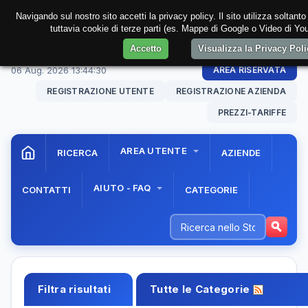
Navigando sul nostro sito accetti la privacy policy. Il sito utilizza soltant
tuttavia cookie di terze parti (es. Mappe di Google o Video di You
Accetto
Visualizza la Privacy Pol
06 Aug. 2026
13:44:31
AREA RISERVATA
REGISTRAZIONE UTENTE
REGISTRAZIONE AZIENDA
PREZZI-TARIFFE
AREA UTENTE
RICERCA
AZIENDE
AIUTO - FAQ
CONTATTI
CATEGORIE
Filtra risultati
Tutte le Categorie