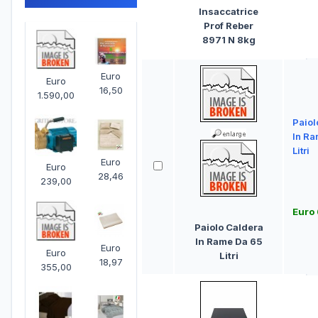
Insaccatrice
Prof Reber
8971 N 8kg
Euro
Euro
16,50
1.590,00
Paiol
In Ra
Litri
Euro
Euro
28,46
239,00
Euro
Paiolo Caldera
In Rame Da 65
Euro
Euro
Litri
18,97
355,00