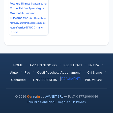
Pesatura Bilance
Spaccalegna
Motore Elettrico
Spaccalegna
Orizzontali Cardano
Tritacarne Manuali
Uomo Borse
Marsupi Zaini
Uomo accessori Sciarpe
Verricelli
WC Chimici
Foulard
pHMetri
·
·
·
·
HOME
APRI UN NEGOZIO
REGISTRATI
ENTRA
·
·
·
·
Aiuto
Faq
Costi Pacchetti Abbonamenti
Chi Siamo
·
|
PAGAMENTI
·
Contattaci
LINK PARTNERS
PROMUOVI
© 2026
Ce
rca
in
by
AVANET SRL
— P.IVA 03772060046
·
Termini e Condizioni
Regole sulla Privacy