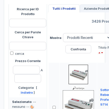
Tutti i Prodotti
Aziende Prodott
Ricerca per ID
Prodotto
3426 Prod
Cerca per Parole
Chiave
Mostra
:
Titolo 
cerca
Prezzo Corrente
A
Categorie [
Sotto
Indietro
]
Rebe
Prof
Selezionato
: --
9714 
nessuno --