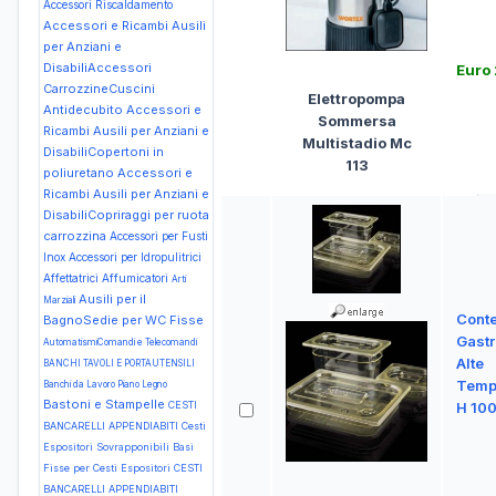
Accessori Riscaldamento
Accessori e Ricambi Ausili
per Anziani e
DisabiliAccessori
Euro
CarrozzineCuscini
Elettropompa
Antidecubito
Accessori e
Sommersa
Ricambi Ausili per Anziani e
Multistadio Mc
DisabiliCopertoni in
113
poliuretano
Accessori e
Ricambi Ausili per Anziani e
DisabiliCopriraggi per ruota
carrozzina
Accessori per Fusti
Inox
Accessori per Idropulitrici
Affettatrici
Affumicatori
Arti
Ausili per il
Marziali
Conte
BagnoSedie per WC Fisse
Gast
AutomatismiComandi e Telecomandi
Alte
BANCHI TAVOLI E PORTAUTENSILI
Tempe
Banchi da Lavoro Piano Legno
Bastoni e Stampelle
CESTI
H 10
BANCARELLI APPENDIABITI Cesti
Espositori Sovrapponibili Basi
Fisse per Cesti Espositori
CESTI
BANCARELLI APPENDIABITI