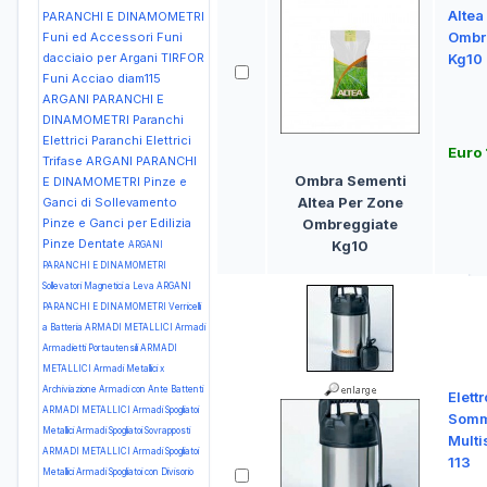
Altea
PARANCHI E DINAMOMETRI
Ombr
Funi ed Accessori Funi
dacciaio per Argani TIRFOR
Kg10
Funi Acciao diam115
ARGANI PARANCHI E
DINAMOMETRI Paranchi
Elettrici Paranchi Elettrici
Euro
Trifase
ARGANI PARANCHI
Ombra Sementi
E DINAMOMETRI Pinze e
Altea Per Zone
Ganci di Sollevamento
Pinze e Ganci per Edilizia
Ombreggiate
Pinze Dentate
Kg10
ARGANI
PARANCHI E DINAMOMETRI
Sollevatori Magnetici a Leva
ARGANI
PARANCHI E DINAMOMETRI Verricelli
a Batteria
ARMADI METALLICI Armadi
Armadietti Portautensili
ARMADI
METALLICI Armadi Metallici x
Archiviazione Armadi con Ante Battenti
Elett
ARMADI METALLICI Armadi Spogliatoi
Somm
Metallici Armadi Spogliatoi Sovrapposti
Multi
ARMADI METALLICI Armadi Spogliatoi
113
Metallici Armadi Spogliatoi con Divisorio