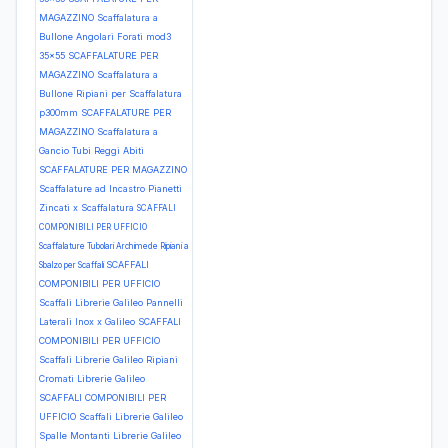
MAGAZZINO Scaffalatura a
Bullone Angolari Forati mod3
35x55
SCAFFALATURE PER
MAGAZZINO Scaffalatura a
Bullone Ripiani per Scaffalatura
p300mm
SCAFFALATURE PER
MAGAZZINO Scaffalatura a
Gancio Tubi Reggi Abiti
SCAFFALATURE PER MAGAZZINO
Scaffalature ad Incastro Pianetti
Zincati x Scaffalatura
SCAFFALI
COMPONIBILI PER UFFICIO
Scaffalature Tubolari Archimede Ripiani a
SCAFFALI
Sbalzo per Scaffali
COMPONIBILI PER UFFICIO
Scaffali Librerie Galileo Pannelli
Laterali Inox x Galileo
SCAFFALI
COMPONIBILI PER UFFICIO
Scaffali Librerie Galileo Ripiani
Cromati Librerie Galileo
SCAFFALI COMPONIBILI PER
UFFICIO Scaffali Librerie Galileo
Spalle Montanti Librerie Galileo