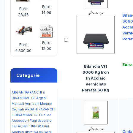
Euro
Euro
14,99
28,46
Bilan
3060 
Accia
Verni
Porta
Euro
Euro
12,00
4.300,00
Euro
Bilancia Vt1
3060 Kg Iron
Categorie
In Acciaio
Verniciato
Portata 60 Kg
ARGANI PARANCHI E
DINAMOMETRI Argani
Manuali Verricelli Manuali
Cromati
ARGANI PARANCHI
E DINAMOMETRI Funi ed
Accessori Funi dacciaio
per Argani TIRFOR Funi
Ombr
Acciaio diam163
ARGANI