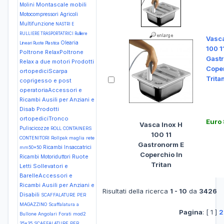
Montascale mobili
Molini
Motocompressori Agricoli
Multifunzione
NASTRI E
RULLIERE TRASPORTATRICI Rulliere
Vasca
Olearia
Lineari Ruote Plastica
100 1
Poltrone RelaxPoltrone
Gast
Relax a due motori
Prodotti
Coper
ortopediciScarpa
Trita
coprigesso e post
operatoriaAccessori e
Ricambi Ausili per Anziani e
Disab
Prodotti
ortopediciTronco
Euro
Vasca Inox H
Puliscicozze
ROLL CONTAINERS
100 11
CONTENITORI Rollpak maglia rete
Gastronorm E
Ricambi Insaccatrici
mm50x50
Coperchio In
Ruote
Ricambi Motoriduttori
Tritan
Letti Sollevatori e
BarelleAccessori e
Ricambi Ausili per Anziani e
Risultati della ricerca
1 - 10
da
3426
Disabili
SCAFFALATURE PER
MAGAZZINO Scaffalatura a
Pagina
: [ 1 ]
2
Bullone Angolari Forati mod2
35x35
SCAFFALATURE PER