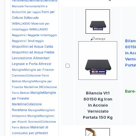
FerramentaUtensileriaUtensileria
Manuale
FerramentaViti e
Forni per
BulloniViti per Legno
Cottura Sottovuoto
IMBALLAGGIO Materiale per
Imballaggio
IMBALLAGGIO
Reggiatrici Reggette Imballaggio
Bilan
Reggiatrici Tendireggia
60150
Idropulitrici ad Acqua Calda
Idropulitrici ad Acqua Fredda
In Ac
Lavorazione Alimentari
Verni
Legnaie e Porta Attrezzi
Porta
ManiglieManiglie per Finestre
CremonesiCollezione Ferro
Battuto
ManiglieManiglie per
Finestre Martelline DKCollezione
Euro
Bilancia Vt1
ManiglieManiglie
Ferro Battuto
per Finestre
60150 Kg Iron
MartellineCollezione
In Acciaio
Porcellana
ManiglieManiglioni
Verniciato
Antipanico
ManiglieManiglioni
Portata 150 Kg
per Alzanti ScorrevoliCollezione
Materiali di
Ferro Battuto
consumo per pHmetri