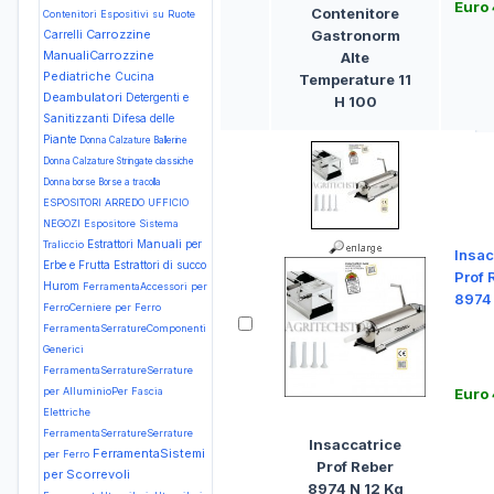
Euro
Contenitore
Contenitori Espositivi su Ruote
Carrozzine
Gastronorm
Carrelli
ManualiCarrozzine
Alte
Pediatriche
Cucina
Temperature 11
Deambulatori
Detergenti e
H 100
Sanitizzanti
Difesa delle
Piante
Donna Calzature Ballerine
Donna Calzature Stringate classiche
Donna borse Borse a tracolla
ESPOSITORI ARREDO UFFICIO
NEGOZI Espositore Sistema
Estrattori Manuali per
Traliccio
Insac
Erbe e Frutta
Estrattori di succo
Prof 
Hurom
FerramentaAccessori per
8974 
FerroCerniere per Ferro
FerramentaSerratureComponenti
Generici
FerramentaSerratureSerrature
per AlluminioPer Fascia
Euro
Elettriche
FerramentaSerratureSerrature
Insaccatrice
FerramentaSistemi
per Ferro
Prof Reber
per Scorrevoli
8974 N 12 Kg