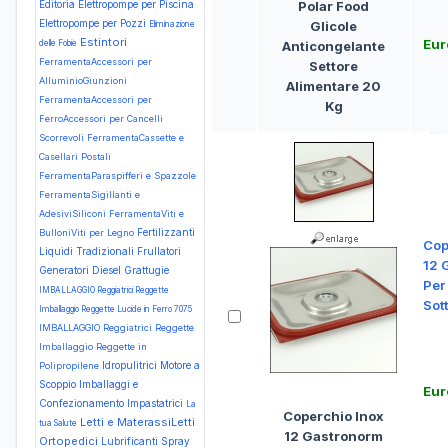
Editoria
Elettropompe per Piscina
Polar Food
Elettropompe per Pozzi
Glicole
Eliminazione
Estintori
Eur
delle Fobie
Anticongelante
FerramentaAccessori per
Settore
AlluminioGiunzioni
Alimentare 20
FerramentaAccessori per
Kg
FerroAccessori per Cancelli
Scorrevoli
FerramentaCassette e
Casellari Postali
FerramentaParaspifferi e Spazzole
FerramentaSigillanti e
AdesiviSiliconi
FerramentaViti e
Fertilizzanti
BulloniViti per Legno
Cop
Liquidi Tradizionali
Frullatori
12 
Generatori Diesel
Grattugie
Per
IMBALLAGGIO Reggiatrici Reggette
Sot
Imballaggio Reggette Lucide in Ferro 7075
IMBALLAGGIO Reggiatrici Reggette
Imballaggio Reggette in
Idropulitrici Motore a
Polipropilene
Scoppio
Imballaggi e
Eur
Confezionamento
Impastatrici
La
Coperchio Inox
Letti e MaterassiLetti
tua Salute
12 Gastronorm
Ortopedici
Lubrificanti Spray