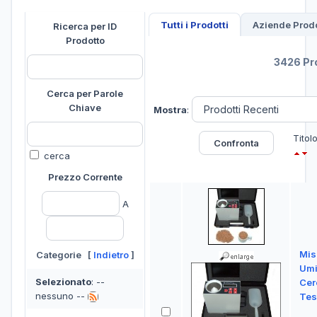
Tutti i Prodotti
Aziende Prodo
Ricerca per ID
Prodotto
3426 Pro
Cerca per Parole
Chiave
Mostra
:
Titol
cerca
Prezzo Corrente
A
Mis
Categorie [
Indietro
]
Umi
Selezionato
: --
Cer
nessuno --
Tes