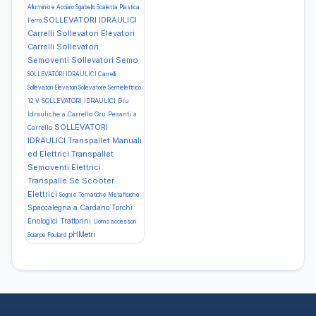
Alluminio e Acciaio Sgabello Scaletta Plastica
SOLLEVATORI IDRAULICI
Ferro
Carrelli Sollevatori Elevatori
Carrelli Sollevatori
Semoventi Sollevatori Semo
SOLLEVATORI IDRAULICI Carrelli
Sollevatori Elevatori Sollevatore Semielettrico
SOLLEVATORI IDRAULICI Gru
12 V
Idrauliche a Carrello Gru Pesanti a
SOLLEVATORI
Carrello
IDRAULICI Transpallet Manuali
ed Elettrici Transpallet
Semoventi Elettrici
Transpalle Se
Scooter
Elettrici
Sogni e Tematiche Metafisiche
Spaccalegna a Cardano
Torchi
Enologici
Trattorini
Uomo accessori
pHMetri
Sciarpe Foulard