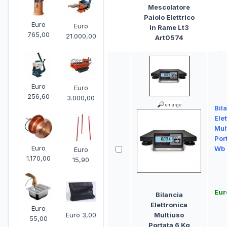
Mescolatore
Paiolo Elettrico
Euro
Euro
In Rame Lt3
765,00
21.000,00
Art0574
Euro
Euro
256,60
3.000,00
Bil
Ele
Mul
Por
Euro
Wb 
Euro
1.170,00
15,90
Eur
Bilancia
Elettronica
Euro
Euro 3,00
Multiuso
55,00
Portata 6 Kg