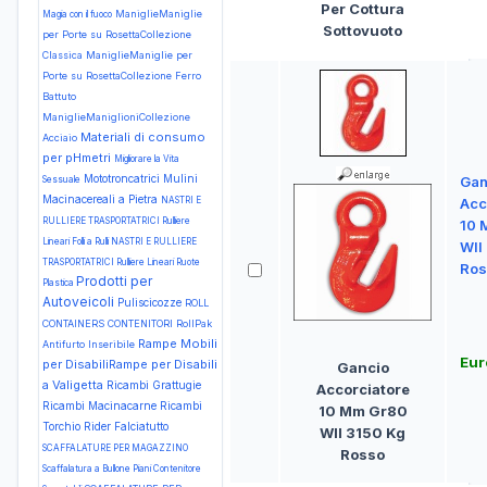
Per Cottura
ManiglieManiglie
Magia con il fuoco
Sottovuoto
per Porte su RosettaCollezione
Classica
ManiglieManiglie per
Porte su RosettaCollezione Ferro
Battuto
ManiglieManiglioniCollezione
Materiali di consumo
Acciaio
per pHmetri
Migliorare la Vita
Mototroncatrici
Mulini
Gan
Sessuale
Macinacereali a Pietra
NASTRI E
Acc
RULLIERE TRASPORTATRICI Rulliere
10 
Lineari Folli a Rulli
NASTRI E RULLIERE
Wll
TRASPORTATRICI Rulliere Lineari Ruote
Ros
Prodotti per
Plastica
Autoveicoli
Puliscicozze
ROLL
CONTAINERS CONTENITORI RollPak
Rampe Mobili
Antifurto Inseribile
Eur
per DisabiliRampe per Disabili
Gancio
a Valigetta
Ricambi Grattugie
Accorciatore
Ricambi Macinacarne
Ricambi
10 Mm Gr80
Torchio
Rider Falciatutto
Wll 3150 Kg
SCAFFALATURE PER MAGAZZINO
Rosso
Scaffalatura a Bullone Piani Contenitore