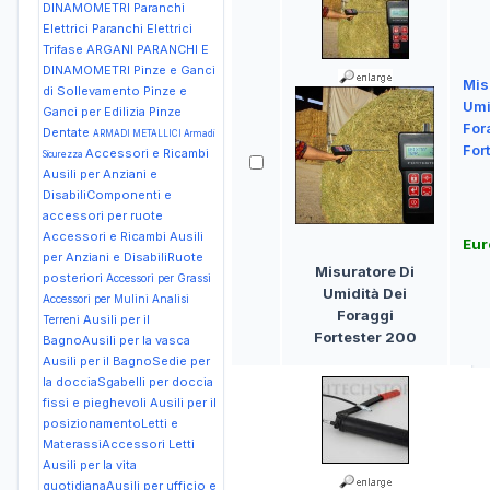
DINAMOMETRI Paranchi
Elettrici Paranchi Elettrici
Trifase
ARGANI PARANCHI E
DINAMOMETRI Pinze e Ganci
Mis
di Sollevamento Pinze e
Umi
Ganci per Edilizia Pinze
For
Dentate
ARMADI METALLICI Armadi
For
Accessori e Ricambi
Sicurezza
Ausili per Anziani e
DisabiliComponenti e
accessori per ruote
Accessori e Ricambi Ausili
Eur
per Anziani e DisabiliRuote
Misuratore Di
posteriori
Accessori per Grassi
Umidità Dei
Accessori per Mulini
Analisi
Foraggi
Ausili per il
Terreni
Fortester 200
BagnoAusili per la vasca
Ausili per il BagnoSedie per
la docciaSgabelli per doccia
fissi e pieghevoli
Ausili per il
posizionamentoLetti e
MaterassiAccessori Letti
Ausili per la vita
quotidianaAusili per ufficio e