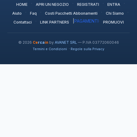
·
·
·
·
HOME
APRI UN NEGOZIO
REGISTRATI
ENTRA
·
·
·
·
Aiuto
Faq
Costi Pacchetti Abbonamenti
Chi Siamo
·
|
PAGAMENTI
·
Contattaci
LINK PARTNERS
PROMUOVI
© 2026
Ce
rca
in
by
AVANET SRL
— P.IVA 03772060046
·
Termini e Condizioni
Regole sulla Privacy