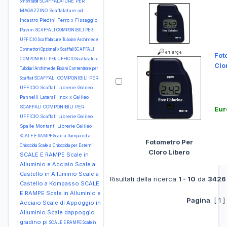
SCAFFALATURE PER
Smontabili
MAGAZZINO Scaffalature ad
Incastro Piedini Ferro x Fissaggio
Pavim
SCAFFALI COMPONIBILI PER
UFFICIO Scaffalature Tubolari Archimede
Connettori Opzionali x Scaffali
SCAFFALI
Fot
COMPONIBILI PER UFFICIO Scaffalature
Clo
Tubolari Archimede Ripiani Contenitore per
SCAFFALI COMPONIBILI PER
Scaffali
UFFICIO Scaffali Librerie Galileo
Pannelli Laterali Inox x Galileo
SCAFFALI COMPONIBILI PER
Eur
UFFICIO Scaffali Librerie Galileo
Spalle Montanti Librerie Galileo
SCALE E RAMPE Scale a Rampa ed a
Fotometro Per
Chiocciola Scale a Chiocciola per Esterni
Cloro Libero
SCALE E RAMPE Scale in
Alluminio e Acciaio Scale a
Castello in Alluminio Scale a
Risultati della ricerca
1 - 10
da
3426
Castello a Kompasso
SCALE
E RAMPE Scale in Alluminio e
Pagina
: [ 1 ]
Acciaio Scale di Appoggio in
Alluminio Scale dappoggio
gradino pi
SCALE E RAMPE Scale in