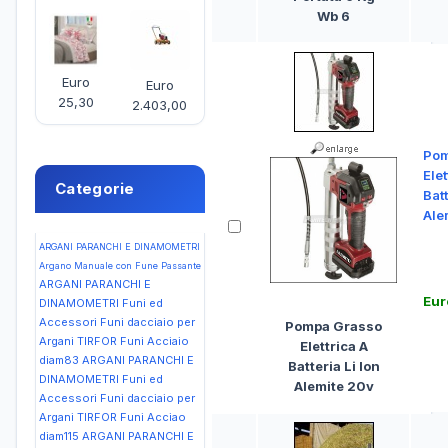
Wb 6
Euro
Euro
25,30
2.403,00
Pom
Elet
Categorie
Batt
Ale
ARGANI PARANCHI E DINAMOMETRI
Argano Manuale con Fune Passante
ARGANI PARANCHI E
Eur
DINAMOMETRI Funi ed
Accessori Funi dacciaio per
Pompa Grasso
Argani TIRFOR Funi Acciaio
Elettrica A
diam83
ARGANI PARANCHI E
Batteria Li Ion
DINAMOMETRI Funi ed
Alemite 20v
Accessori Funi dacciaio per
Argani TIRFOR Funi Acciao
diam115
ARGANI PARANCHI E