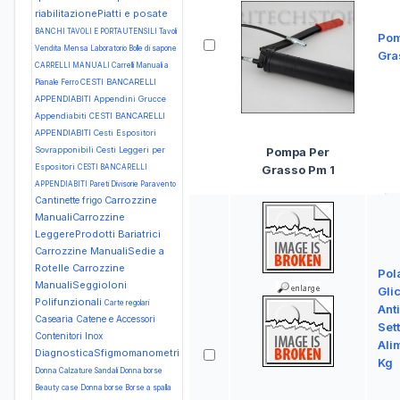
riabilitazionePiatti e posate
BANCHI TAVOLI E PORTAUTENSILI Tavoli
Pom
Vendita Mensa Laboratorio
Bolle di sapone
Gra
CARRELLI MANUALI Carrelli Manuali a
CESTI BANCARELLI
Pianale Ferro
APPENDIABITI Appendini Grucce
Appendiabiti
CESTI BANCARELLI
APPENDIABITI Cesti Espositori
Sovrapponibili Cesti Leggeri per
Pompa Per
Espositori
CESTI BANCARELLI
Grasso Pm 1
APPENDIABITI Pareti Divisorie Paravento
Carrozzine
Cantinette frigo
ManualiCarrozzine
LeggereProdotti Bariatrici
Carrozzine ManualiSedie a
Rotelle
Carrozzine
Pol
ManualiSeggioloni
Gli
Polifunzionali
Carte regolari
Ant
Casearia
Catene e Accessori
Set
Contenitori Inox
Ali
DiagnosticaSfigmomanometri
Kg
Donna Calzature Sandali
Donna borse
Beauty case
Donna borse Borse a spalla