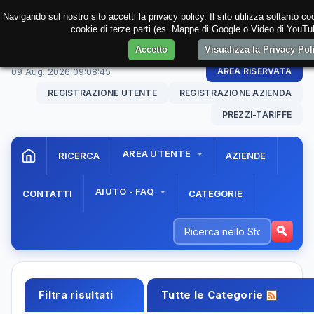
Navigando sul nostro sito accetti la privacy policy. Il sito utilizza soltanto co
cookie di terze parti (es. Mappe di Google o Video di YouTub
Accetto
Visualizza la Privacy Po
09 Aug. 2026
09:08:46
AREA RISERVATA
REGISTRAZIONE UTENTE
REGISTRAZIONE AZIENDA
PREZZI-TARIFFE
AREA UTENTE
RICERCA
AZIENDE
AIUTO - FAQ
CONTATTI
CATEGORIE
Filtra risultati
Tutte le Categorie