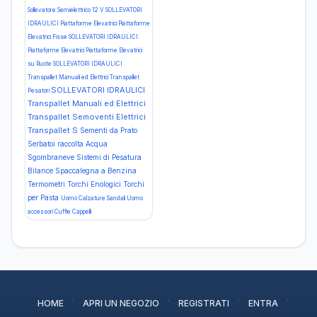
Sollevatore Semielettrico 12 V
SOLLEVATORI
IDRAULICI Piattaforme Elevatrici Piattaforme
Elevatrici Fisse
SOLLEVATORI IDRAULICI
Piattaforme Elevatrici Piattaforme Elevatrici
su Ruote
SOLLEVATORI IDRAULICI
Transpallet Manuali ed Elettrici Transpallet
SOLLEVATORI IDRAULICI
Pesatori
Transpallet Manuali ed Elettrici
Transpallet Semoventi Elettrici
Transpallet S
Sementi da Prato
Serbatoi raccolta Acqua
Sgombraneve
Sistemi di Pesatura
Bilance
Spaccalegna a Benzina
Termometri
Torchi Enologici
Torchi
per Pasta
Uomo Calzature Sandali
Uomo
accessori Cuffie Cappelli
·
·
·
·
HOME
APRI UN NEGOZIO
REGISTRATI
ENTRA