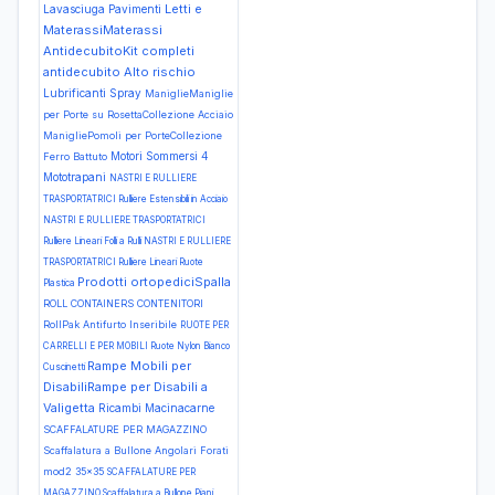
Letti e
Lavasciuga Pavimenti
MaterassiMaterassi
AntidecubitoKit completi
antidecubito Alto rischio
Lubrificanti Spray
ManiglieManiglie
per Porte su RosettaCollezione Acciaio
ManigliePomoli per PorteCollezione
Motori Sommersi 4
Ferro Battuto
Mototrapani
NASTRI E RULLIERE
TRASPORTATRICI Rulliere Estensibili in Acciaio
NASTRI E RULLIERE TRASPORTATRICI
Rulliere Lineari Folli a Rulli
NASTRI E RULLIERE
TRASPORTATRICI Rulliere Lineari Ruote
Prodotti ortopediciSpalla
Plastica
ROLL CONTAINERS CONTENITORI
RollPak Antifurto Inseribile
RUOTE PER
CARRELLI E PER MOBILI Ruote Nylon Bianco
Rampe Mobili per
Cuscinetti
DisabiliRampe per Disabili a
Valigetta
Ricambi Macinacarne
SCAFFALATURE PER MAGAZZINO
Scaffalatura a Bullone Angolari Forati
mod2 35x35
SCAFFALATURE PER
MAGAZZINO Scaffalatura a Bullone Piani