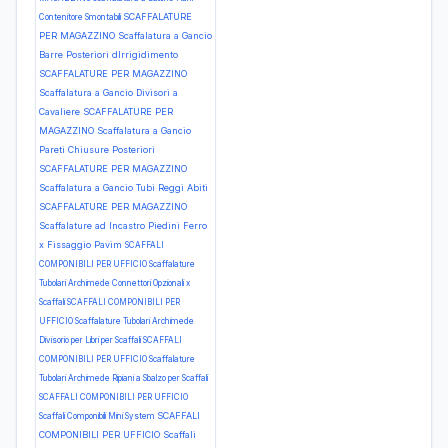
SCAFFALATURE
Contenitore Smontabili
PER MAGAZZINO Scaffalatura a Gancio
Barre Posteriori dIrrigidimento
SCAFFALATURE PER MAGAZZINO
Scaffalatura a Gancio Divisori a
Cavaliere
SCAFFALATURE PER
MAGAZZINO Scaffalatura a Gancio
Pareti Chiusure Posteriori
SCAFFALATURE PER MAGAZZINO
Scaffalatura a Gancio Tubi Reggi Abiti
SCAFFALATURE PER MAGAZZINO
Scaffalature ad Incastro Piedini Ferro
x Fissaggio Pavim
SCAFFALI
COMPONIBILI PER UFFICIO Scaffalature
Tubolari Archimede Connettori Opzionali x
Scaffali
SCAFFALI COMPONIBILI PER
UFFICIO Scaffalature Tubolari Archimede
Divisorio per Libri per Scaffali
SCAFFALI
COMPONIBILI PER UFFICIO Scaffalature
Tubolari Archimede Ripiani a Sbalzo per Scaffali
SCAFFALI COMPONIBILI PER UFFICIO
SCAFFALI
Scaffali Componibili Mini System
COMPONIBILI PER UFFICIO Scaffali