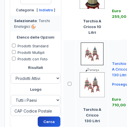
Categorie [
Indietro
]
Euro
255,00
Selezionato
: Torchi
Torchio A
Enologici
Cricco 10
Litri
Elenco delle Opzioni
Prodotti Standard
Prodotti Multipli
Prodotti con Foto
Torchio
Risultati
A Cricc
130 Litri
Prosegu
Luogo
Euro
710,00
Torchio A
Cricco
130 Litri