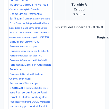
Carrozzine da
Torchio A
TrasportoCarrozzine Manuali
Cricco
Casette
Carte truccate e giochi
70 Litri
Deambulatori
Detergenti e
Sanitizzanti
Donna Calzature Sneakers
Donna Calzature Stringate classiche
Donna
Risultati della ricerca
1 - 8
da
8
borse Borse a mano
Donna borse Borsoni
ESPOSITORI ARREDO UFFICIO NEGOZI
Pagina
Estrattori
espositore sistema dogato
Manuali per Erbe e Frutta
FerramentaAccessori per
FerroAccessori per Cancelli Battenti
FerramentaAccessori per PVC
FerramentaCatenacci e Chiavistelli
FerramentaGuarnizioniGuarnizioni
Generiche
FerramentaSerratureCilindri e
ChiaviCilindri Ovali
FerramentaSistemi per
Scorrevoli
FerramentaTutto per il
Flange per Pompe
Forni
Vetro
Fornelli
Frullatori
Hamburgatrici
Pressacarne
IMBALLAGGIO Materiale
Irroratori Elettrici
per Imballaggio