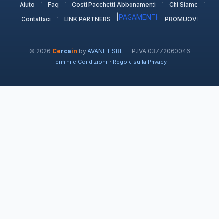
·
·
·
·
Aiuto
Faq
Costi Pacchetti Abbonamenti
Chi Siamo
·
|
PAGAMENTI
·
Contattaci
LINK PARTNERS
PROMUOVI
© 2026
Ce
rca
in
by
AVANET SRL
— P.IVA 03772060046
·
Termini e Condizioni
Regole sulla Privacy