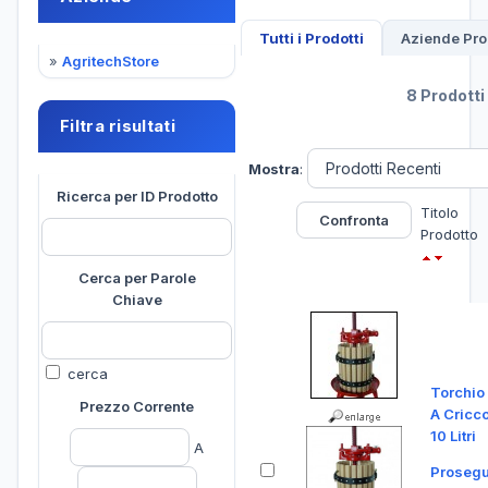
Tutti i Prodotti
Aziende Pro
»
AgritechStore
8 Prodotti
Filtra risultati
Mostra
:
Ricerca per ID Prodotto
Titolo
Prodotto
Cerca per Parole
Chiave
cerca
Torchio
Prezzo Corrente
A Cricc
10 Litri
A
Prosegu