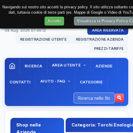
Navigando sul nostro sito accetti la privacy policy. Il sito utilizza soltanto 
dati, tuttavia cookie di terze parti (es. Mappe di Google o Video di YouTu
Accetto
Visualizza la Privacy Policy 
09 Aug. 2026
07:46:13
AREA RISERVATA
REGISTRAZIONE UTENTE
REGISTRAZIONE AZIENDA
PREZZI-TARIFFE
AREA UTENTE
RICERCA
AZIENDE
AIUTO - FAQ
CONTATTI
CATEGORIE
Shop nelle
Categoria:
Torchi Enologi
Aziende