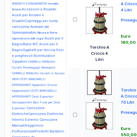
A Cricc
PARANCHI E DINAMOMETRI Verricelli a
Accessori e Ricambi
4 Litri
Batteria
Ausili per Anziani e
Prosegu
DisabiliCopriraggi per ruota
carrozzina
Accessori per
Spremipomodoro
Allenare la Mente
Euro
Ausili per il
Apprendimento delle Lingue
180,00
BagnoRialzi WC
Ausili per il
Torchio A
BagnoSgabelli per doccia fissi
Cricco 4
e pieghevoli
Biotrituratori
Litri
Cippatori
CARRELLI MANUALI
Carrelli Portabagagli Aereoporti
CARRELLI MANUALI Carrelli in Acciaio
INOX
CESTI BANCARELLI
APPENDIABITI Appendini Grucce
Torchio
Appendiabiti
CESTI BANCARELLI
A Cricc
APPENDIABITI Cesti Espositori
70 Litri
Sovrapponibili Basi Fisse per Cesti
Carrozzine
Espositori
Prosegu
ElettricheCarrozzine Elettriche
Interno Esterno
Carrozzine
ManualiSeggioloni
Euro
PolifunzionaliProdotti Bariatrici
550,00