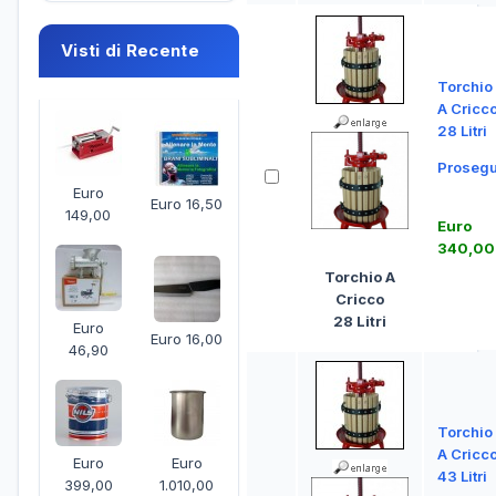
Visti di Recente
Torchio
A Cricc
28 Litri
Prosegu
Euro
Euro 16,50
149,00
Euro
340,00
Torchio A
Cricco
28 Litri
Euro
Euro 16,00
46,90
Torchio
A Cricc
Euro
Euro
43 Litri
399,00
1.010,00