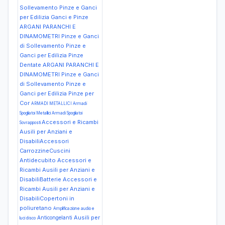
Sollevamento Pinze e Ganci
per Edilizia Ganci e Pinze
ARGANI PARANCHI E
DINAMOMETRI Pinze e Ganci
di Sollevamento Pinze e
Ganci per Edilizia Pinze
Dentate
ARGANI PARANCHI E
DINAMOMETRI Pinze e Ganci
di Sollevamento Pinze e
Ganci per Edilizia Pinze per
Cor
ARMADI METALLICI Armadi
Spogliatoi Metallici Armadi Spogliatoi
Accessori e Ricambi
Sovrapposti
Ausili per Anziani e
DisabiliAccessori
CarrozzineCuscini
Antidecubito
Accessori e
Ricambi Ausili per Anziani e
DisabiliBatterie
Accessori e
Ricambi Ausili per Anziani e
DisabiliCopertoni in
poliuretano
Amplificazione audio e
Ausili per
Anticongelanti
luci disco