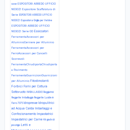
ESPOSITORI ARREDO UFFICIO
case
NEGOZI Espositore Scaffalatura di
Serie
ESPOSITORI ARREDO UFFICIO
NEGOZI Espositori a Griglia per Vetrine
ESPOSITORI ARREDO UFFICIO
Essiccatori
NEGOZI Serie GD
FerramentaAccessori per
AlluminioCerniere per Alluminio
FerramentaAccessori per
FerroAccessori per Cancelli
Scorrevoli
FerramentaChiudiportaChiudiporta
a Pavimento
FerramentaGuarnizioniGuarnizioni
Fitostimolanti
per Alluminio
Forbici
Forni per Cottura
Sottovuoto
IMBALLAGGIO Reggiatrici
Reggette Imballaggio Reggette Lucide in
Idropresse
Idropulitrici
Ferro 7075
ad Acqua Calda
Imballaggi e
Confezionamento
Impastatrici
Impastatrici per Carne
Kit giochi di
Letti e
prestigio