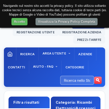
Navigando sul nostro sito accetti la privacy policy. Il sito utilizza soltanto
cookie tecnici senza alcuna raccolta dati, tuttavia cookie di terze parti (es.
Mappe di Google o Video di YouTube) possono profilare gli utenti
Accetto
Visualizza la Privacy Policy Completa
10 Aug. 2026
15:56:15
AREA RISERVATA
REGISTRAZIONE UTENTE
REGISTRAZIONE AZIENDA
PREZZI-TARIFFE
AREA UTENTE
RICERCA
AZIENDE
AIUTO - FAQ
CONTATTI
CATEGORIE
Filtra risultati
Categoria:
Ricambi
ElettroniciAccessori