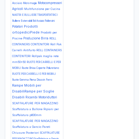
Motocompressori
Acciaio
Micro magia
Agricoli
Multifunzione per Cucina
NASTRI E RULLIERE TRASPORTATRICI
Rulliere Estensibili Rol Acciaio
Palloncini
Prodotti
Potatori
ortopediciPiede
Prodotti per
Produzione Birra
Piscine
ROLL
CONTAINERS CONTENITORI Roll Pak
Carrelli Antifurto
ROLL CONTAINERS
CONTENITORI Rollpak maglia rete
mm50x50
RUOTE PER CARRELLI E PER
MOBILI Ruote Ghisa Coperte Poliuretano
RUOTE PER CARRELLI E PER MOBILI
Ruote Gomma Piena Disco in Ferro
Rampe Mobili per
DisabiliRampe per Soglie
Disabili
Ricambi Motoriduttori
SCAFFALATURE PER MAGAZZINO
Scaffalatura a Bullone Ripiani per
Scaffalatura p600mm
SCAFFALATURE PER MAGAZZINO
Scaffalatura a Gancio Pareti
Chiusure Posteriori
SCAFFALATURE
PER MAGAZZINO Scaffalatura a Gancio