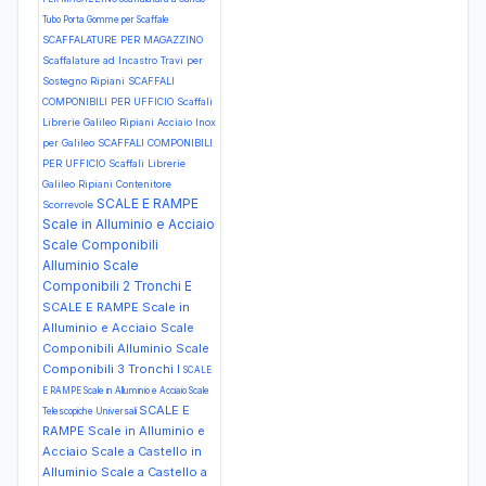
Tubo Porta Gomme per Scaffale
SCAFFALATURE PER MAGAZZINO
Scaffalature ad Incastro Travi per
Sostegno Ripiani
SCAFFALI
COMPONIBILI PER UFFICIO Scaffali
Librerie Galileo Ripiani Acciaio Inox
per Galileo
SCAFFALI COMPONIBILI
PER UFFICIO Scaffali Librerie
Galileo Ripiani Contenitore
SCALE E RAMPE
Scorrevole
Scale in Alluminio e Acciaio
Scale Componibili
Alluminio Scale
Componibili 2 Tronchi E
SCALE E RAMPE Scale in
Alluminio e Acciaio Scale
Componibili Alluminio Scale
Componibili 3 Tronchi I
SCALE
E RAMPE Scale in Alluminio e Acciaio Scale
SCALE E
Telescopiche Universali
RAMPE Scale in Alluminio e
Acciaio Scale a Castello in
Alluminio Scale a Castello a