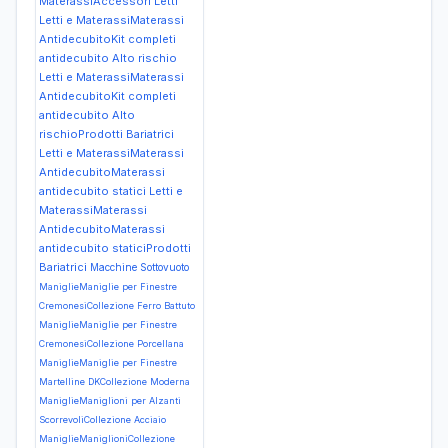
MaterassiAccessori Letti
Letti e MaterassiMaterassi
AntidecubitoKit completi
antidecubito Alto rischio
Letti e MaterassiMaterassi
AntidecubitoKit completi
antidecubito Alto
rischioProdotti Bariatrici
Letti e MaterassiMaterassi
AntidecubitoMaterassi
antidecubito statici
Letti e
MaterassiMaterassi
AntidecubitoMaterassi
antidecubito staticiProdotti
Bariatrici
Macchine Sottovuoto
ManiglieManiglie per Finestre
CremonesiCollezione Ferro Battuto
ManiglieManiglie per Finestre
CremonesiCollezione Porcellana
ManiglieManiglie per Finestre
Martelline DKCollezione Moderna
ManiglieManiglioni per Alzanti
ScorrevoliCollezione Acciaio
ManiglieManiglioniCollezione