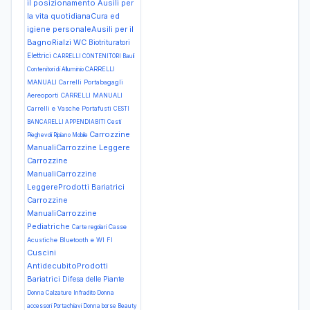
il posizionamento
Ausili per
la vita quotidianaCura ed
igiene personaleAusili per il
BagnoRialzi WC
Biotrituratori
Elettrici
CARRELLI CONTENITORI Bauli
CARRELLI
Contenitori di Alluminio
MANUALI Carrelli Portabagagli
Aereoporti
CARRELLI MANUALI
Carrelli e Vasche Portafusti
CESTI
BANCARELLI APPENDIABITI Cesti
Carrozzine
Pieghevoli Ripiano Mobile
ManualiCarrozzine Leggere
Carrozzine
ManualiCarrozzine
LeggereProdotti Bariatrici
Carrozzine
ManualiCarrozzine
Pediatriche
Casse
Carte regolari
Acustiche Bluetooth e WI FI
Cuscini
AntidecubitoProdotti
Bariatrici
Difesa delle Piante
Donna Calzature Infradito
Donna
accessori Portachiavi
Donna borse Beauty