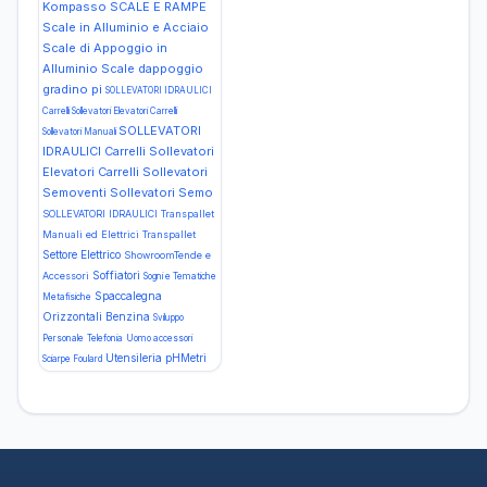
Kompasso
SCALE E RAMPE
Scale in Alluminio e Acciaio
Scale di Appoggio in
Alluminio Scale dappoggio
gradino pi
SOLLEVATORI IDRAULICI
Carrelli Sollevatori Elevatori Carrelli
SOLLEVATORI
Sollevatori Manuali
IDRAULICI Carrelli Sollevatori
Elevatori Carrelli Sollevatori
Semoventi Sollevatori Semo
SOLLEVATORI IDRAULICI Transpallet
Manuali ed Elettrici Transpallet
Settore Elettrico
ShowroomTende e
Soffiatori
Accessori
Sogni e Tematiche
Spaccalegna
Metafisiche
Orizzontali Benzina
Sviluppo
Personale
Telefonia
Uomo accessori
Utensileria
pHMetri
Sciarpe Foulard