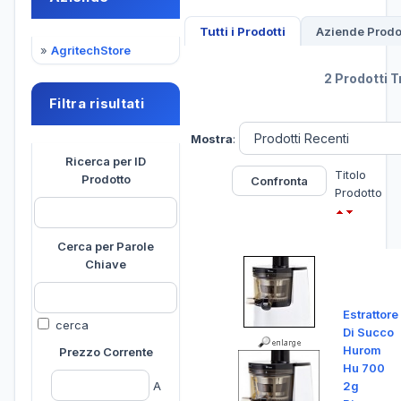
Tutti i Prodotti
Aziende Prodot
»
AgritechStore
2 Prodotti T
Filtra risultati
Mostra
:
Ricerca per ID
Titolo
Prodotto
Prodotto
Cerca per Parole
Chiave
Estrattore
cerca
Di Succo
Hurom
Prezzo Corrente
Hu 700
A
2g