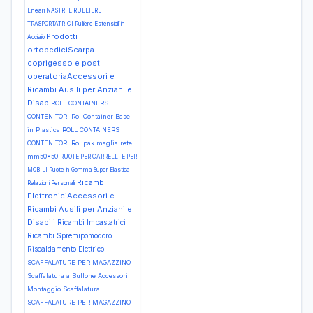
Lineari
NASTRI E RULLIERE
TRASPORTATRICI Rulliere Estensibili in
Prodotti
Acciaio
ortopediciScarpa
coprigesso e post
operatoriaAccessori e
Ricambi Ausili per Anziani e
Disab
ROLL CONTAINERS
CONTENITORI RollContainer Base
in Plastica
ROLL CONTAINERS
CONTENITORI Rollpak maglia rete
mm50x50
RUOTE PER CARRELLI E PER
MOBILI Ruote in Gomma Super Elastica
Ricambi
Relazioni Personali
ElettroniciAccessori e
Ricambi Ausili per Anziani e
Disabili
Ricambi Impastatrici
Ricambi Spremipomodoro
Riscaldamento Elettrico
SCAFFALATURE PER MAGAZZINO
Scaffalatura a Bullone Accessori
Montaggio Scaffalatura
SCAFFALATURE PER MAGAZZINO