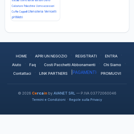
tracolla
Uomo Borse Borsoni
Uomo
Calzature Polacchine
Uomo accessori
Utensileria
Verricelli
Cuffie Cappelli
pHMetri
·
·
·
·
HOME
APRI UN NEGOZIO
REGISTRATI
ENTRA
·
·
·
·
Aiuto
Faq
Costi Pacchetti Abbonamenti
Chi Siamo
·
|
PAGAMENTI
·
Contattaci
LINK PARTNERS
PROMUOVI
© 2026
Ce
rca
in
by
AVANET SRL
— P.IVA 03772060046
·
Termini e Condizioni
Regole sulla Privacy