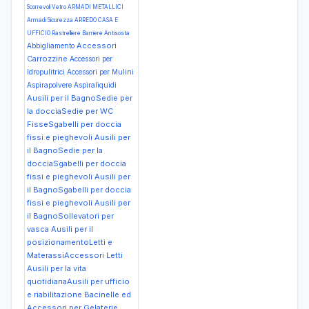
Scorrevoli Vetro
ARMADI METALLICI
Armadi Sicurezza
ARREDO CASA E
UFFICIO Rastrelliere Barriere Antisosta
Accessori
Abbigliamento
Carrozzine
Accessori per
Idropulitrici
Accessori per Mulini
Aspirapolvere Aspiraliquidi
Ausili per il BagnoSedie per
la docciaSedie per WC
FisseSgabelli per doccia
fissi e pieghevoli
Ausili per
il BagnoSedie per la
docciaSgabelli per doccia
fissi e pieghevoli
Ausili per
il BagnoSgabelli per doccia
fissi e pieghevoli
Ausili per
il BagnoSollevatori per
vasca
Ausili per il
posizionamentoLetti e
MaterassiAccessori Letti
Ausili per la vita
quotidianaAusili per ufficio
e riabilitazione
Bacinelle ed
Accessori per Gelaterie