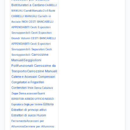
Biotrituratori a Cardano
CARRELLI
MANUALI Carrelli Manuali a 2 o 6 Ruote
CARRELLI MANUALI Carrelli in
Acciaio INOX
CESTI BANCARELLI
APPENDIABITI Cesti Espositori
Sovrapponibili Cesti Espositori
Grandi Volumi
CESTI BANCARELLI
APPENDIABITI Cesti Espositori
Sovrapponibili Separatori Cesti
Carrozzine
Sovrapponibili
ManualiSeggioloni
Polifunzionali
Carrozzine da
TrasportoCarrozzine Manuali
Catene e Accessori
Compressori
Congelatori e Frigoriferi
Contenitori Inox
Donna Calzature
Zeppe
Donna accessori Guanti
ESPOSITORI ARREDO UFFICIO NEGOZI
Editoria
Espositori a Griglia per Vetrine
Estrattori di principi attivi
Estrattori di succo Hurom
FerramentaAccessori per
AlluminioCerniere per Alluminio