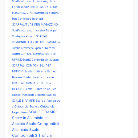
Scaffalatura a Bullone Angolari
Forati mod2 35x35
SCAFFALATURE
PER MAGAZZINO Scaffalatura a Bullone
Piani Contenitore Smontabili
SCAFFALATURE PER MAGAZZINO
Scaffalature ad Incastro Travi per
Sostegno Ripiani
SCAFFALI
COMPONIBILI PER UFFICIO Scaffalature
Tubolari Archimede Ripiani a Sbalzo per
Scaffali
SCAFFALI COMPONIBILI PER
UFFICIO Scaffali Componibili Mini System
SCAFFALI COMPONIBILI PER
UFFICIO Scaffali Librerie Galileo
Ripiani Contenitore Scorrevole
SCAFFALI COMPONIBILI PER
UFFICIO Scaffali Librerie Galileo
Spalle Montanti Librerie Galileo
SCALE E RAMPE Scale a Rampa ed
a Chiocciola Scale a Chiocciola
SCALE E RAMPE
Legno Nera
Scale in Alluminio e
Acciaio Scale Componibili
Alluminio Scale
Componibili 3 Tronchi I