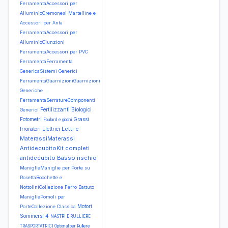
FerramentaAccessori per
AlluminioCremonesi Martelline e
Accessori per Anta
FerramentaAccessori per
AlluminioGiunzioni
FerramentaAccessori per PVC
FerramentaFerramenta
GenericaSistemi Generici
FerramentaGuarnizioniGuarnizioni
Generiche
FerramentaSerratureComponenti
Fertilizzanti Biologici
Generici
Fotometri
Grassi
Foulard e giochi
Letti e
Irroratori Elettrici
MaterassiMaterassi
AntidecubitoKit completi
antidecubito Basso rischio
ManiglieManiglie per Porte su
RosettaBocchette e
NottoliniCollezione Ferro Battuto
ManigliePomoli per
Motori
PorteCollezione Classica
Sommersi 4
NASTRI E RULLIERE
TRASPORTATRICI Optional per Rulliere