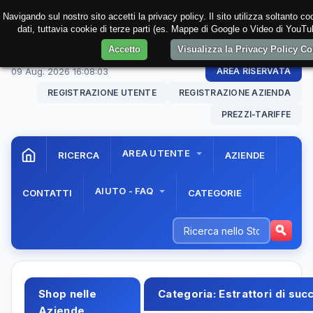
Navigando sul nostro sito accetti la privacy policy. Il sito utilizza soltanto c
dati, tuttavia cookie di terze parti (es. Mappe di Google o Video di YouTub
Accetto
Visualizza la Privacy Policy C
09 Aug. 2026
16:08:04
AREA RISERVATA
REGISTRAZIONE UTENTE
REGISTRAZIONE AZIENDA
PREZZI-TARIFFE
AREA UTENTE
RICERCA
AZIENDE
AIUTO - FAQ
CONTATTI
CATEGORIE
Shop nelle
Categoria:
Estrattori di su
Aziende