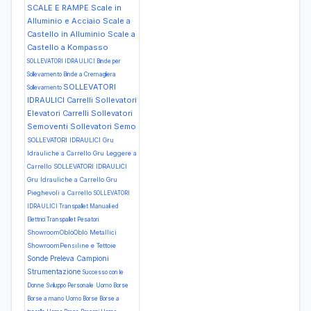
SCALE E RAMPE Scale in
Alluminio e Acciaio Scale a
Castello in Alluminio Scale a
Castello a Kompasso
SOLLEVATORI IDRAULICI Binde per
Sollevamento Binde a Cremagliera
SOLLEVATORI
Sollevamento
IDRAULICI Carrelli Sollevatori
Elevatori Carrelli Sollevatori
Semoventi Sollevatori Semo
SOLLEVATORI IDRAULICI Gru
Idrauliche a Carrello Gru Leggere a
Carrello
SOLLEVATORI IDRAULICI
Gru Idrauliche a Carrello Gru
Pieghevoli a Carrello
SOLLEVATORI
IDRAULICI Transpallet Manuali ed
Elettrici Transpallet Pesatori
ShowroomOblòOblò Metallici
ShowroomPensiline e Tettoie
Sonde Preleva Campioni
Strumentazione
Successo con le
Donne
Sviluppo Personale
Uomo Borse
Borse a mano
Uomo Borse Borse a