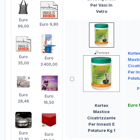
Per Vasi In
Vetro
Euro
Euro 9,80
99,00
Korte
Euro
Euro
Masti
35,00
3.400,00
Cicat
Per In
Potatu
P
Euro
Euro
28,46
16,50
Euro 
Kortex
Mastice
Cicatrizzante
Per Innesti E
Potature Kg 1
Euro
Euro
37,30