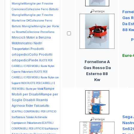
ManiglieManiglie per Finestre
CremonesiCollezione Ferro Battuto
Forne
ManiglieManiglie per Finestre
Gas R
Martelline DKCollezione Ferro
Da Es
Battuto
ManiglieManiglie per Porte
88 K
su RosettaCollezione Porcellana
Minicicli
Motori a Benzina
P
Mototroncatrici
Nastri
Prodotti
Trasportatori
ortopediciCollo
Prodotti
Euro 
ortopediciPiede
RUOTE PER
Fornellone A
CARRELLI E PER MOBILI Ruote Nylon
Gas Rosso Da
Coperte Poliuretano
RUOTE PER
Esterno 88
CARRELLI E PER MOBILI Ruote Nylon con
Kw
Supporti INOX
RUOTE PER CARRELLI E
Rampe
PER MOBILI Ruote per Mobili
Mobili per DisabiliRampe per
Soglie Disabili
Ricambi
Agrinova
Rider Falciatutto
SCAFFALI COMPONIBILI PER UFFICIO
Sega 
Scaffalature Tubolari Archimede
Nastr
Copriripiano in Policarbonato
SCAFFALI
Sn620
COMPONIBILI PER UFFICIO Scaffalature