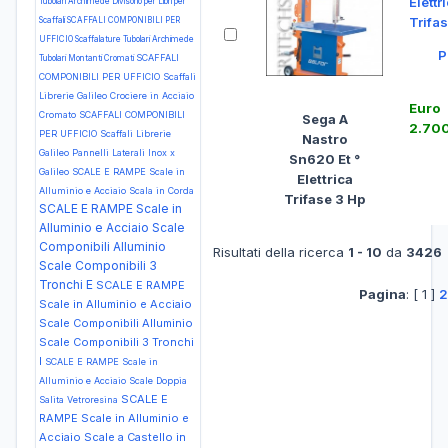
Elettr
Tubolari Archimede Divisorio per Libri per
Trifa
Scaffali
SCAFFALI COMPONIBILI PER
UFFICIO Scaffalature Tubolari Archimede
P
SCAFFALI
Tubolari Montanti Cromati
COMPONIBILI PER UFFICIO Scaffali
Librerie Galileo Crociere in Acciaio
Euro
Cromato
SCAFFALI COMPONIBILI
Sega A
2.70
PER UFFICIO Scaffali Librerie
Nastro
Galileo Pannelli Laterali Inox x
Sn620 Et °
Galileo
SCALE E RAMPE Scale in
Elettrica
Alluminio e Acciaio Scala in Corda
Trifase 3 Hp
SCALE E RAMPE Scale in
Alluminio e Acciaio Scale
Componibili Alluminio
Risultati della ricerca
1 - 10
da
3426
Scale Componibili 3
Tronchi E
SCALE E RAMPE
Pagina
: [ 1 ]
2
Scale in Alluminio e Acciaio
Scale Componibili Alluminio
Scale Componibili 3 Tronchi
I
SCALE E RAMPE Scale in
Alluminio e Acciaio Scale Doppia
SCALE E
Salita Vetroresina
RAMPE Scale in Alluminio e
Acciaio Scale a Castello in