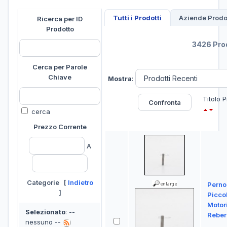
Tutti i Prodotti
Aziende Prodot
Ricerca per ID
Prodotto
3426 Prod
Cerca per Parole
Chiave
Mostra
:
Titolo 
cerca
Prezzo Corrente
A
Categorie [
Indietro
Perno
]
Picco
Motor
Selezionato
: --
Reber
nessuno --