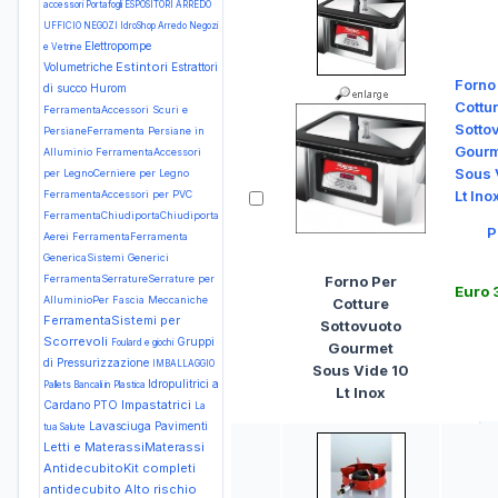
accessori Portafogli
ESPOSITORI ARREDO
UFFICIO NEGOZI IdroShop Arredo Negozi
Elettropompe
e Vetrine
Estintori
Volumetriche
Estrattori
Forno
di succo Hurom
Cottu
FerramentaAccessori Scuri e
Sotto
PersianeFerramenta Persiane in
Gour
Alluminio
FerramentaAccessori
Sous 
per LegnoCerniere per Legno
Lt Ino
FerramentaAccessori per PVC
FerramentaChiudiportaChiudiporta
P
Aerei
FerramentaFerramenta
GenericaSistemi Generici
Forno Per
FerramentaSerratureSerrature per
Euro 
AlluminioPer Fascia Meccaniche
Cotture
FerramentaSistemi per
Sottovuoto
Scorrevoli
Gruppi
Foulard e giochi
Gourmet
di Pressurizzazione
IMBALLAGGIO
Sous Vide 10
Idropulitrici a
Pallets Bancali in Plastica
Lt Inox
Impastatrici
Cardano PTO
La
Lavasciuga Pavimenti
tua Salute
Letti e MaterassiMaterassi
AntidecubitoKit completi
antidecubito Alto rischio