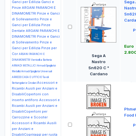
Sega 
Ganci per Edilizia Ganci e
Pinze
ARGANI PARANCHI E
Nastr
DINAMOMETRI Pinze e Ganci
Sn620
di Sollevamento Pinze e
Card
Ganci per Edilizia Pinze
P
Dentate
ARGANI PARANCHI E
DINAMOMETRI Pinze e Ganci
di Sollevamento Pinze e
Euro
Ganci per Edilizia Pinze per
2.80
Cor
ARGANI PARANCHI E
Sega A
DINAMOMETRI Verricelli a Batteria
Nastro
ARMADI METALLICI Armadi Spogliatoi
Sn620 C °
Metallici Armadi Spogliatoi Universali
Cardano
ARREDO CASA E UFFICIO Tavoli
Accessori e
Rettangolari e Circolari
Ricambi Ausili per Anziani e
DisabiliCopertoni con
inserto antiforo
Accessori e
Ricambi Ausili per Anziani e
Phmet
DisabiliCopertoni per
Food 
Carrozzine e Scooter
Accessori e Ricambi Ausili
P
per Anziani e
DisabiliCopriraggi per ruota