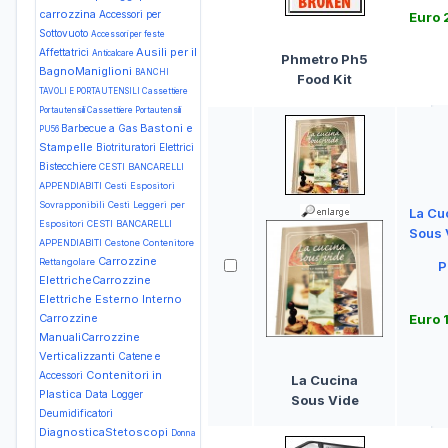
carrozzina
Accessori per
Euro 
Sottovuoto
Accessori per feste
Ausili per il
Affettatrici
Anticalcare
Phmetro Ph5
BagnoManiglioni
BANCHI
Food Kit
TAVOLI E PORTAUTENSILI Cassettiere
Portautensili Cassettiere Portautensili
Bastoni e
Barbecue a Gas
PU56
Stampelle
Biotrituratori Elettrici
Bistecchiere
CESTI BANCARELLI
APPENDIABITI Cesti Espositori
Sovrapponibili Cesti Leggeri per
La Cu
Espositori
CESTI BANCARELLI
Sous 
APPENDIABITI Cestone Contenitore
Carrozzine
Rettangolare
P
ElettricheCarrozzine
Elettriche Esterno Interno
Carrozzine
Euro 
ManualiCarrozzine
Verticalizzanti
Catene e
Contenitori in
Accessori
La Cucina
Plastica
Data Logger
Sous Vide
Deumidificatori
DiagnosticaStetoscopi
Donna