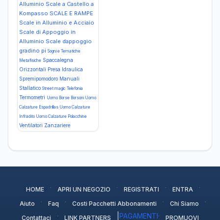
Alluminio Scale a Castello a
Kompasso
SCALE E RAMPE
Scale in Alluminio e Acciaio
Scale di Appoggio in
Alluminio Scale dappoggio
gradino pi
Sogni e Tematiche
Spaccalegna
Metafisiche
Orizzontali Presa Idraulica
Spremipomodoro Manuali
Stallatico
Street magic
Telefonia
Termometri
Uomo Borse Borsoni
Uomo
Calzature Espadrillas
Uomo Calzature
Infradito
Uomo Calzature Polacchine
Ventilatori
Zanzariere
·
·
·
·
HOME
APRI UN NEGOZIO
REGISTRATI
ENTRA
·
·
·
·
Aiuto
Faq
Costi Pacchetti Abbonamenti
Chi Siamo
·
|
PAGAMENTI
·
Contattaci
LINK PARTNERS
PROMUOVI