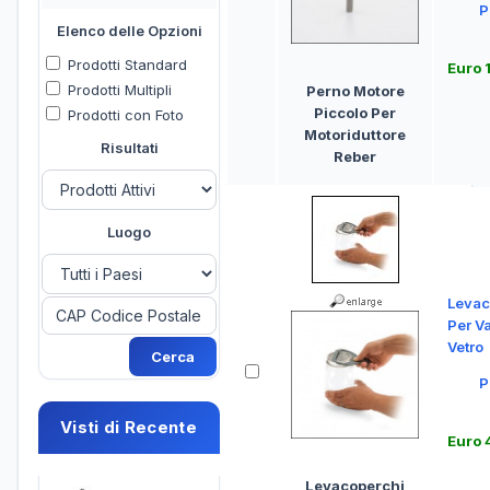
P
Elenco delle Opzioni
Prodotti Standard
Euro 
Prodotti Multipli
Perno Motore
Piccolo Per
Prodotti con Foto
Motoriduttore
Risultati
Reber
Luogo
Levac
Per Va
Vetro
P
Visti di Recente
Euro 
Levacoperchi