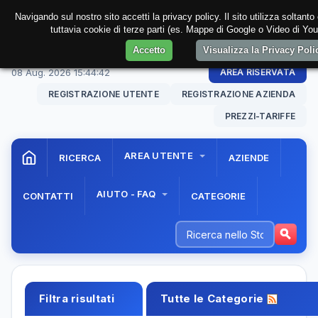
Navigando sul nostro sito accetti la privacy policy. Il sito utilizza soltant
tuttavia cookie di terze parti (es. Mappe di Google o Video di You
Accetto
Visualizza la Privacy Pol
08 Aug. 2026
15:44:43
AREA RISERVATA
REGISTRAZIONE UTENTE
REGISTRAZIONE AZIENDA
PREZZI-TARIFFE
AREA UTENTE
RICERCA
AZIENDE
AIUTO - FAQ
CONTATTI
CATEGORIE
Filtra risultati
Tutte le Categorie