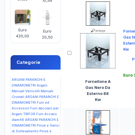
10,54
Euro
Euro
Forne
420,00
20,50
Gas N
Ester
Kw
P
Categorie
Euro 
ARGANI PARANCHI E
Fornellone A
DINAMOMETRI Argani
Gas Nero Da
Manuali Verricelli Manuali
Esterno 88
Cromati
ARGANI PARANCHI E
Kw
DINAMOMETRI Funi ed
Accessori Funi dacciaio per
Argani TIRFOR Funi Acciaio
diam48
ARGANI PARANCHI E
DINAMOMETRI Pinze e Ganci
di Sollevamento Pinze e