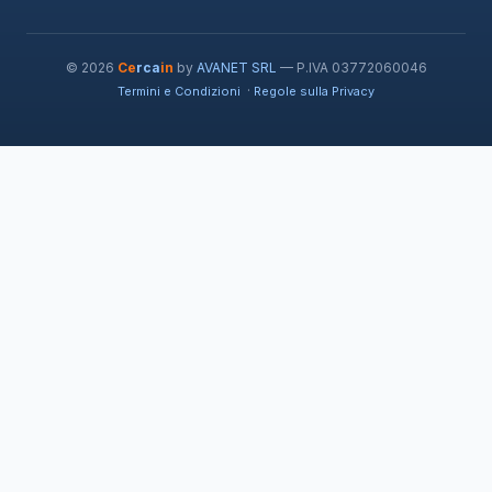
© 2026
Ce
rca
in
by
AVANET SRL
— P.IVA 03772060046
·
Termini e Condizioni
Regole sulla Privacy