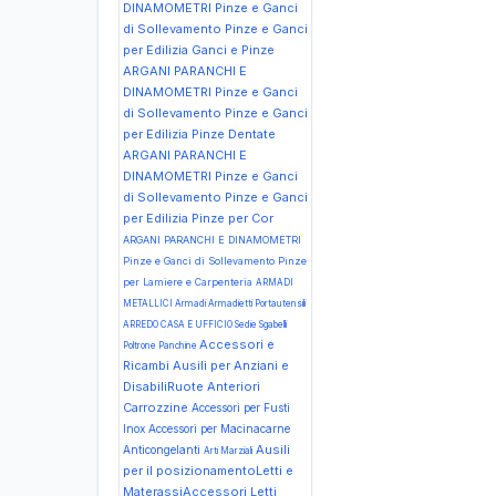
DINAMOMETRI Pinze e Ganci
di Sollevamento Pinze e Ganci
per Edilizia Ganci e Pinze
ARGANI PARANCHI E
DINAMOMETRI Pinze e Ganci
di Sollevamento Pinze e Ganci
per Edilizia Pinze Dentate
ARGANI PARANCHI E
DINAMOMETRI Pinze e Ganci
di Sollevamento Pinze e Ganci
per Edilizia Pinze per Cor
ARGANI PARANCHI E DINAMOMETRI
Pinze e Ganci di Sollevamento Pinze
per Lamiere e Carpenteria
ARMADI
METALLICI Armadi Armadietti Portautensili
ARREDO CASA E UFFICIO Sedie Sgabelli
Accessori e
Poltrone Panchine
Ricambi Ausili per Anziani e
DisabiliRuote Anteriori
Carrozzine
Accessori per Fusti
Inox
Accessori per Macinacarne
Ausili
Anticongelanti
Arti Marziali
per il posizionamentoLetti e
MaterassiAccessori Letti