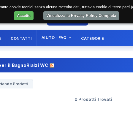
soltanto cookie tecnici senza alcuna raccolta dati, tuttavia cookie di terze part
Accetto
Visualizza la Privacy Policy Completa
34
AREA RISERVATA
REGISTRAZIONE UTE
AIUTO - FAQ
E
CONTATTI
CATEGORIE
per il BagnoRialzi WC
iende Prodotti
0 Prodotti Trovati