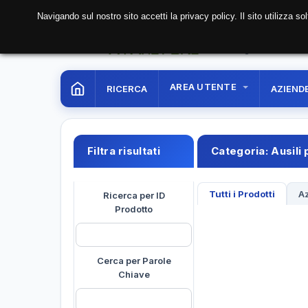
Navigando sul nostro sito accetti la privacy policy. Il sito utilizza 
07 Aug. 2026
22:50:
AREA UTENTE
RICERCA
AZIEND
Filtra risultati
Categoria:
Ausili 
Tutti i Prodotti
Az
Ricerca per ID
Prodotto
Cerca per Parole
Chiave