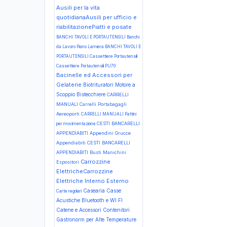
Ausili per la vita
quotidianaAusili per ufficio e
riabilitazionePiatti e posate
BANCHI TAVOLI E PORTAUTENSILI Banchi
da Lavoro Piano Lamiera
BANCHI TAVOLI E
PORTAUTENSILI Cassettiere Portautensili
Cassettiere Portautensili PU70
Bacinelle ed Accessori per
Gelaterie
Biotrituratori Motore a
Scoppio
Bistecchiere
CARRELLI
MANUALI Carrelli Portabagagli
Aereoporti
CARRELLI MANUALI Pattini
CESTI BANCARELLI
per movimentazione
APPENDIABITI Appendini Grucce
Appendiabiti
CESTI BANCARELLI
APPENDIABITI Busti Manichini
Carrozzine
Espositori
ElettricheCarrozzine
Elettriche Interno Esterno
Casearia
Casse
Carte regolari
Acustiche Bluetooth e WI FI
Catene e Accessori
Contenitori
Gastronorm per Alte Temperature