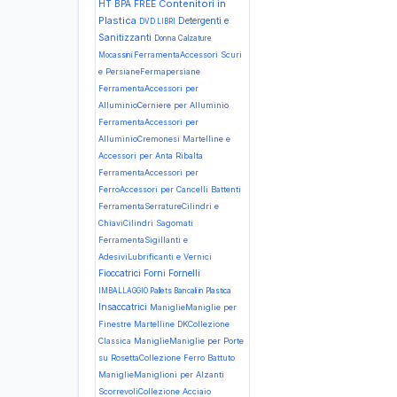
Contenitori in
HT BPA FREE
Plastica
Detergenti e
DVD LIBRI
Sanitizzanti
Donna Calzature
FerramentaAccessori Scuri
Mocassini
e PersianeFermapersiane
FerramentaAccessori per
AlluminioCerniere per Alluminio
FerramentaAccessori per
AlluminioCremonesi Martelline e
Accessori per Anta Ribalta
FerramentaAccessori per
FerroAccessori per Cancelli Battenti
FerramentaSerratureCilindri e
ChiaviCilindri Sagomati
FerramentaSigillanti e
AdesiviLubrificanti e Vernici
Fioccatrici
Forni Fornelli
IMBALLAGGIO Pallets Bancali in Plastica
Insaccatrici
ManiglieManiglie per
Finestre Martelline DKCollezione
Classica
ManiglieManiglie per Porte
su RosettaCollezione Ferro Battuto
ManiglieManiglioni per Alzanti
ScorrevoliCollezione Acciaio