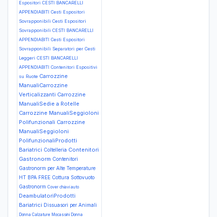
Espositori
CESTI BANCARELLI
APPENDIABITI Cesti Espositori
Sovrapponibili Cesti Espositori
Sovrapponibili
CESTI BANCARELLI
APPENDIABITI Cesti Espositori
Sovrapponibili Separatori per Cesti
Leggeri
CESTI BANCARELLI
APPENDIABITI Contenitori Espositivi
Carrozzine
su Ruote
ManualiCarrozzine
Verticalizzanti
Carrozzine
ManualiSedie a Rotelle
Carrozzine ManualiSeggioloni
Polifunzionali
Carrozzine
ManualiSeggioloni
PolifunzionaliProdotti
Bariatrici
Contenitori
Coltelleria
Gastronorm
Contenitori
Gastronorm per Alte Temperature
HT BPA FREE
Cottura Sottovuoto
Gastronorm
Cover chiavi auto
DeambulatoriProdotti
Bariatrici
Dissuasori per Animali
Donna Calzature Mocassini
Donna