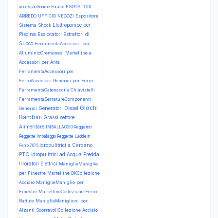
ESPOSITORI
accessori Sciarpe Foulard
ARREDO UFFICIO NEGOZI Espositore
Elettropompe per
Sistema Shock
Piscina
Essiccatori
Estrattori di
Succo
FerramentaAccessori per
AlluminioCremonesi Martelline e
Accessori per Anta
FerramentaAccessori per
FerroAccessori Generici per Ferro
FerramentaCatenacci e Chiavistelli
FerramentaSerratureComponenti
Giochi
Generatori Diesel
Generici
Bambini
Grassi settore
Alimentare
IMBALLAGGIO Reggiatrici
Reggette Imballaggio Reggette Lucide in
Idropulitrici a Cardano
Ferro 7075
PTO
Idropulitrici ad Acqua Fredda
Irroratori Elettrici
ManiglieManiglie
per Finestre Martelline DKCollezione
Acciaio
ManiglieManiglie per
Finestre MartellineCollezione Ferro
Battuto
ManiglieManiglioni per
Alzanti ScorrevoliCollezione Acciaio