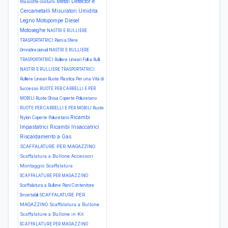
Metal Detector e
Mascotte costumi
Cercametalli
Misuratori Umidita
Legno
Motopompe Diesel
Motoseghe
NASTRI E RULLIERE
TRASPORTATRICI Piani a Sfere
Omnidirezionali
NASTRI E RULLIERE
TRASPORTATRICI Rulliere Lineari Folli a Rulli
NASTRI E RULLIERE TRASPORTATRICI
Rulliere Lineari Ruote Plastica
Per una Vita di
Successo
RUOTE PER CARRELLI E PER
MOBILI Ruote Ghisa Coperte Poliuretano
RUOTE PER CARRELLI E PER MOBILI Ruote
Ricambi
Nylon Coperte Poliuretano
Impastatrici
Ricambi Insaccatrici
Riscaldamento a Gas
SCAFFALATURE PER MAGAZZINO
Scaffalatura a Bullone Accessori
Montaggio Scaffalatura
SCAFFALATURE PER MAGAZZINO
Scaffalatura a Bullone Piani Contenitore
SCAFFALATURE PER
Smontabili
MAGAZZINO Scaffalatura a Bullone
Scaffalature a Bullone in Kit
SCAFFALATURE PER MAGAZZINO