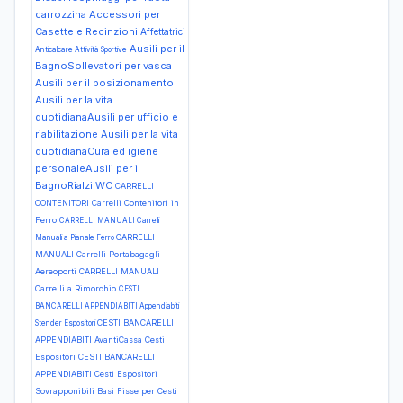
carrozzina
Accessori per
Casette e Recinzioni
Affettatrici
Ausili per il
Anticalcare
Attività Sportive
BagnoSollevatori per vasca
Ausili per il posizionamento
Ausili per la vita
quotidianaAusili per ufficio e
riabilitazione
Ausili per la vita
quotidianaCura ed igiene
personaleAusili per il
BagnoRialzi WC
CARRELLI
CONTENITORI Carrelli Contenitori in
Ferro
CARRELLI MANUALI Carrelli
CARRELLI
Manuali a Pianale Ferro
MANUALI Carrelli Portabagagli
Aereoporti
CARRELLI MANUALI
Carrelli a Rimorchio
CESTI
BANCARELLI APPENDIABITI Appendiabiti
CESTI BANCARELLI
Stender Espositori
APPENDIABITI AvantiCassa Cesti
Espositori
CESTI BANCARELLI
APPENDIABITI Cesti Espositori
Sovrapponibili Basi Fisse per Cesti