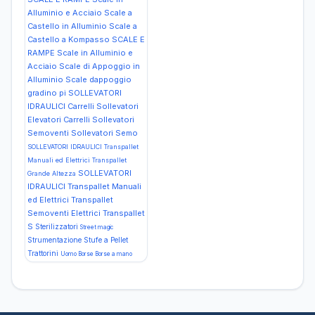
Alluminio e Acciaio Scale a
Castello in Alluminio Scale a
Castello a Kompasso
SCALE E
RAMPE Scale in Alluminio e
Acciaio Scale di Appoggio in
Alluminio Scale dappoggio
gradino pi
SOLLEVATORI
IDRAULICI Carrelli Sollevatori
Elevatori Carrelli Sollevatori
Semoventi Sollevatori Semo
SOLLEVATORI IDRAULICI Transpallet
Manuali ed Elettrici Transpallet
SOLLEVATORI
Grande Altezza
IDRAULICI Transpallet Manuali
ed Elettrici Transpallet
Semoventi Elettrici Transpallet
S
Sterilizzatori
Street magic
Strumentazione
Stufe a Pellet
Trattorini
Uomo Borse Borse a mano