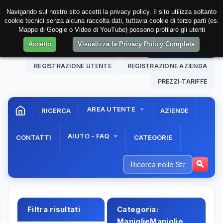
Navigando sul nostro sito accetti la privacy policy. Il sito utilizza soltanto
cookie tecnici senza alcuna raccolta dati, tuttavia cookie di terze parti (es.
Mappe di Google o Video di YouTube) possono profilare gli utenti
Accetto
Visualizza la Privacy Policy Completa
08 Aug. 2026
17:43:49
AREA RISERVATA
REGISTRAZIONE UTENTE
REGISTRAZIONE AZIENDA
PREZZI-TARIFFE
AREA UTENTE
RICERCA
AZIENDE
AIUTO - FAQ
CONTATTI
CATEGORIE
Filtra risultati
Categoria:
ManiglieManiglie