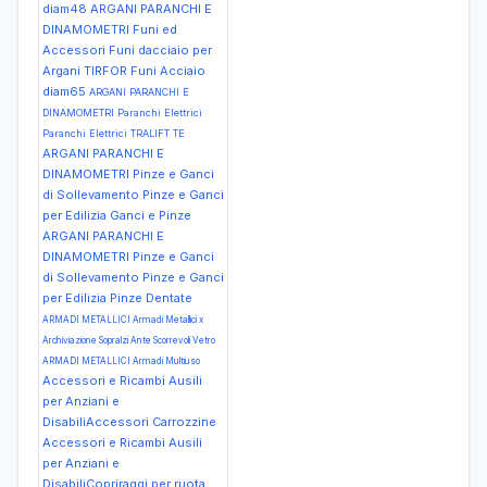
diam48
ARGANI PARANCHI E
DINAMOMETRI Funi ed
Accessori Funi dacciaio per
Argani TIRFOR Funi Acciaio
diam65
ARGANI PARANCHI E
DINAMOMETRI Paranchi Elettrici
Paranchi Elettrici TRALIFT TE
ARGANI PARANCHI E
DINAMOMETRI Pinze e Ganci
di Sollevamento Pinze e Ganci
per Edilizia Ganci e Pinze
ARGANI PARANCHI E
DINAMOMETRI Pinze e Ganci
di Sollevamento Pinze e Ganci
per Edilizia Pinze Dentate
ARMADI METALLICI Armadi Metallici x
Archiviazione Sopralzi Ante Scorrevoli Vetro
ARMADI METALLICI Armadi Multiuso
Accessori e Ricambi Ausili
per Anziani e
DisabiliAccessori Carrozzine
Accessori e Ricambi Ausili
per Anziani e
DisabiliCopriraggi per ruota