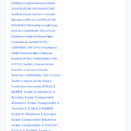
Scaffalatura a Gancio Fiancate Profondit
SCAFFALATURE PER MAGAZZINO
Scaffalature ad Incastro Fiancate
Montate h3500 mm
SCAFFALATURE
PER MAGAZZINO Scaffali a Caselle Fisse
SCAFFALI COMPONIBILI PER UFFICIO
Scaffalature Tubolari Archimede Ripiani
Contenitore per Scaffali
SCAFFALI
COMPONIBILI PER UFFICIO Scaffalature
Tubolari Archimede Ripiani a Sbalzo per
SCAFFALI COMPONIBILI PER
Scaffali
UFFICIO Scaffali Librerie Galileo
Crociere in Acciaio Cromato
SCAFFALI COMPONIBILI PER UFFICIO
Scaffali Librerie Galileo Ripiani
SCALE E
Contenitore Scorrevole
RAMPE Scale in Alluminio e
Acciaio Scale Componibili
Alluminio Scale Componibili 3
Tronchi E
SCALE E RAMPE
Scale in Alluminio e Acciaio
Scale Componibili Alluminio
Scale Componibili 3 Tronchi I
SCALE E RAMPE Scale in