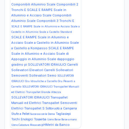
Componibili Alluminio Scale Componibili 2
Tronchi E
SCALE E RAMPE Scale in
Alluminio e Acciaio Scale Componibili
Alluminio Scale Componibili 3 Tronchi E
SCALE E RAMPE Scale in Alluminio e Acciaio Scale a
Castello in Alluminio Scale a Castello Standard
SCALE E RAMPE Scale in Alluminio e
Acciaio Scale a Castello in Alluminio Scale
a Castello a Kompasso
SCALE E RAMPE
Scale in Alluminio e Acciaio Scale di
Appoggio in Alluminio Scale dappoggio
gradino pi
SOLLEVATORI IDRAULICI Carrelli
Sollevatori Elevatori Carrelli Sollevatori
Semoventi Sollevatori Semo
SOLLEVATORI
IDRAULICI Gru Idrauliche a Carrello Gru Pesanti a
Carrello
SOLLEVATORI IDRAULICI Transpallet Manuali
ed Elettrici Transpallet Grande Altezza
SOLLEVATORI IDRAULICI Transpallet
Manuali ed Elettrici Transpallet Semoventi
Elettrici Transpallet S
Sottovuoto a Campana
Stufe a Pellet
Tagliasiepi
Successo con le Donne
Torchi Enologici
Tosaerba
Uomo Borse Borse a mano
pHMetri da Banco
Uomo Calzature Mocassini