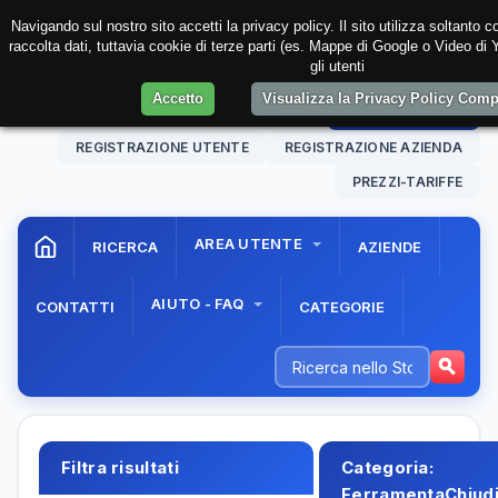
Navigando sul nostro sito accetti la privacy policy. Il sito utilizza soltanto 
raccolta dati, tuttavia cookie di terze parti (es. Mappe di Google o Video di
gli utenti
Accetto
Visualizza la Privacy Policy Comp
09 Aug. 2026
14:18:28
AREA RISERVATA
REGISTRAZIONE UTENTE
REGISTRAZIONE AZIENDA
PREZZI-TARIFFE
AREA UTENTE
RICERCA
AZIENDE
AIUTO - FAQ
CONTATTI
CATEGORIE
Filtra risultati
Categoria:
FerramentaChiudi