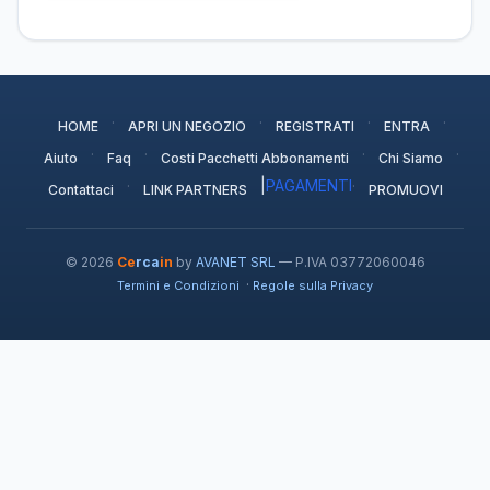
·
·
·
·
HOME
APRI UN NEGOZIO
REGISTRATI
ENTRA
·
·
·
·
Aiuto
Faq
Costi Pacchetti Abbonamenti
Chi Siamo
·
|
PAGAMENTI
·
Contattaci
LINK PARTNERS
PROMUOVI
© 2026
Ce
rca
in
by
AVANET SRL
— P.IVA 03772060046
·
Termini e Condizioni
Regole sulla Privacy