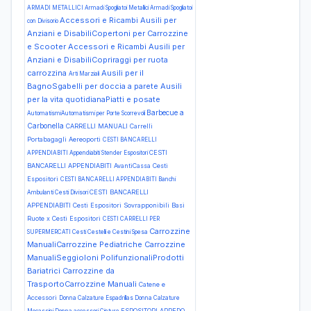
ARMADI METALLICI Armadi Spogliatoi Metallici Armadi Spogliatoi
Accessori e Ricambi Ausili per
con Divisorio
Anziani e DisabiliCopertoni per Carrozzine
e Scooter
Accessori e Ricambi Ausili per
Anziani e DisabiliCopriraggi per ruota
carrozzina
Ausili per il
Arti Marziali
BagnoSgabelli per doccia a parete
Ausili
per la vita quotidianaPiatti e posate
Barbecue a
AutomatismiAutomatismi per Porte Scorrevoli
Carbonella
CARRELLI MANUALI Carrelli
Portabagagli Aereoporti
CESTI BANCARELLI
CESTI
APPENDIABITI Appendiabiti Stender Espositori
BANCARELLI APPENDIABITI AvantiCassa Cesti
Espositori
CESTI BANCARELLI APPENDIABITI Banchi
CESTI BANCARELLI
Ambulanti Cesti Divisori
APPENDIABITI Cesti Espositori Sovrapponibili Basi
Ruote x Cesti Espositori
CESTI CARRELLI PER
Carrozzine
SUPERMERCATI Cesti Cestelli e Cestini Spesa
ManualiCarrozzine Pediatriche
Carrozzine
ManualiSeggioloni PolifunzionaliProdotti
Bariatrici
Carrozzine da
TrasportoCarrozzine Manuali
Catene e
Accessori
Donna Calzature Espadrillas
Donna Calzature
ESPOSITORI ARREDO