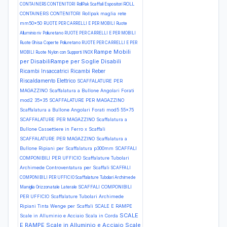
ROLL
CONTAINERS CONTENITORI RollPak Scaffali Espositori
CONTAINERS CONTENITORI Rollpak maglia rete
mm50x50
RUOTE PER CARRELLI E PER MOBILI Ruote
Alluminio riv Poliuretano
RUOTE PER CARRELLI E PER MOBILI
Ruote Ghisa Coperte Poliuretano
RUOTE PER CARRELLI E PER
Rampe Mobili
MOBILI Ruote Nylon con Supporti INOX
per DisabiliRampe per Soglie Disabili
Ricambi Insaccatrici
Ricambi Reber
Riscaldamento Elettrico
SCAFFALATURE PER
MAGAZZINO Scaffalatura a Bullone Angolari Forati
mod2 35x35
SCAFFALATURE PER MAGAZZINO
Scaffalatura a Bullone Angolari Forati mod5 55x75
SCAFFALATURE PER MAGAZZINO Scaffalatura a
Bullone Cassettiere in Ferro x Scaffali
SCAFFALATURE PER MAGAZZINO Scaffalatura a
Bullone Ripiani per Scaffalatura p300mm
SCAFFALI
COMPONIBILI PER UFFICIO Scaffalature Tubolari
Archimede Controventatura per Scaffali
SCAFFALI
COMPONIBILI PER UFFICIO Scaffalature Tubolari Archimede
SCAFFALI COMPONIBILI
Maniglia Orizzonatale Laterale
PER UFFICIO Scaffalature Tubolari Archimede
Ripiani Tinta Wenge per Scaffali
SCALE E RAMPE
SCALE
Scale in Alluminio e Acciaio Scala in Corda
E RAMPE Scale in Alluminio e Acciaio Scale