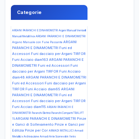
Categorie
ARGANI PARANCHI E DINAMOMETRI Argani Manuali Verricelli
ARGANI PARANCHI E DINAMOMETRI
Manuali Metalli Inox
ARGANI
Argano Manuale con Fune Passante
PARANCHI E DINAMOMETRI Funi ed
Accessori Funi dacciaio per Argani TIRFOR
Funi Acciaio diam163
ARGANI PARANCHI E
DINAMOMETRI Funi ed Accessori Funi
dacciaio per Argani TIRFOR Funi Acciaio
diam48
ARGANI PARANCHI E DINAMOMETRI
Funi ed Accessori Funi dacciaio per Argani
TIRFOR Funi Acciaio diam65
ARGANI
PARANCHI E DINAMOMETRI Funi ed
Accessori Funi dacciaio per Argani TIRFOR
Funi Acciao diam115
ARGANI PARANCHI E
DINAMOMETRI Paranchi Elettrici Paranchi Compatti TRALIFT
ARGANI PARANCHI E DINAMOMETRI Pinze
TS
e Ganci di Sollevamento Pinze e Ganci per
Edilizia Pinze per Cor
ARMADI METALLICI Armadi
Metallici x Archiviazione Armadi Ante Scorrevoli in Vetro