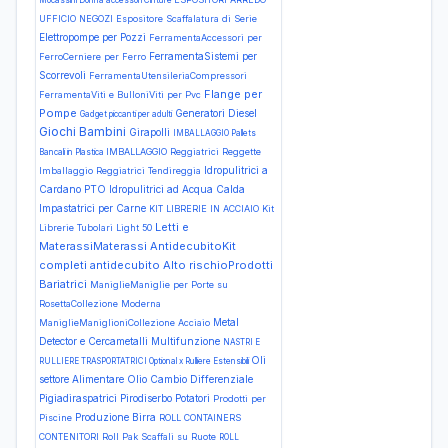
Mocassini
Donna accessori Cinture
UFFICIO NEGOZI Espositore Scaffalatura di Serie
Elettropompe per Pozzi
FerramentaAccessori per
FerramentaSistemi per
FerroCerniere per Ferro
Scorrevoli
FerramentaUtensileriaCompressori
Flange per
FerramentaViti e BulloniViti per Pvc
Pompe
Generatori Diesel
Gadget piccanti per adulti
Giochi Bambini
Girapolli
IMBALLAGGIO Pallets
IMBALLAGGIO Reggiatrici Reggette
Bancali in Plastica
Idropulitrici a
Imballaggio Reggiatrici Tendireggia
Cardano PTO
Idropulitrici ad Acqua Calda
Impastatrici per Carne
KIT LIBRERIE IN ACCIAIO Kit
Letti e
Librerie Tubolari Light 50
MaterassiMaterassi AntidecubitoKit
completi antidecubito Alto rischioProdotti
Bariatrici
ManiglieManiglie per Porte su
RosettaCollezione Moderna
Metal
ManiglieManiglioniCollezione Acciaio
Detector e Cercametalli
Multifunzione
NASTRI E
Oli
RULLIERE TRASPORTATRICI Optional x Rulliere Estensibili
settore Alimentare
Olio Cambio Differenziale
Pigiadiraspatrici
Pirodiserbo
Potatori
Prodotti per
Produzione Birra
Piscine
ROLL CONTAINERS
CONTENITORI Roll Pak Scaffali su Ruote
ROLL