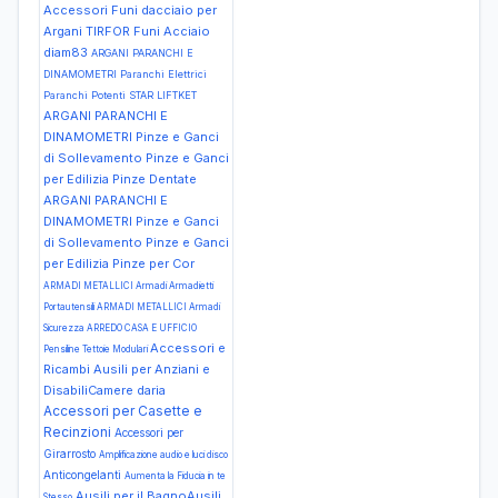
Accessori Funi dacciaio per
Argani TIRFOR Funi Acciaio
diam83
ARGANI PARANCHI E
DINAMOMETRI Paranchi Elettrici
Paranchi Potenti STAR LIFTKET
ARGANI PARANCHI E
DINAMOMETRI Pinze e Ganci
di Sollevamento Pinze e Ganci
per Edilizia Pinze Dentate
ARGANI PARANCHI E
DINAMOMETRI Pinze e Ganci
di Sollevamento Pinze e Ganci
per Edilizia Pinze per Cor
ARMADI METALLICI Armadi Armadietti
Portautensili
ARMADI METALLICI Armadi
Sicurezza
ARREDO CASA E UFFICIO
Accessori e
Pensiline Tettoie Modulari
Ricambi Ausili per Anziani e
DisabiliCamere daria
Accessori per Casette e
Recinzioni
Accessori per
Girarrosto
Amplificazione audio e luci disco
Anticongelanti
Aumenta la Fiducia in te
Ausili per il BagnoAusili
Stesso