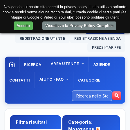
Navigando sul nostro sito accetti la privacy policy. Il sito utilizza soltanto
cookie tecnici senza alcuna raccolta dati, tuttavia cookie di terze parti (es.
Mappe di Google o Video di YouTube) possono profilare gli utenti
Accetto
Visualizza la Privacy Policy Completa
10 Aug. 2026
14:00:17
AREA RISERVATA
REGISTRAZIONE UTENTE
REGISTRAZIONE AZIENDA
PREZZI-TARIFFE
AREA UTENTE
RICERCA
AZIENDE
AIUTO - FAQ
CONTATTI
CATEGORIE
Filtra risultati
Categoria:
Motozappe