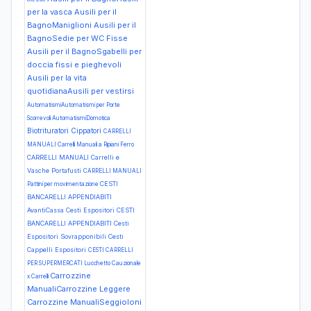
per la vasca
Ausili per il
BagnoManiglioni
Ausili per il
BagnoSedie per WC Fisse
Ausili per il BagnoSgabelli per
doccia fissi e pieghevoli
Ausili per la vita
quotidianaAusili per vestirsi
AutomatismiAutomatismi per Porte
Scorrevoli
AutomatismiDomotica
Biotrituratori Cippatori
CARRELLI
MANUALI Carrelli Manuali a Ripiani Ferro
CARRELLI MANUALI Carrelli e
Vasche Portafusti
CARRELLI MANUALI
CESTI
Pattini per movimentazione
BANCARELLI APPENDIABITI
AvantiCassa Cesti Espositori
CESTI
BANCARELLI APPENDIABITI Cesti
Espositori Sovrapponibili Cesti
Cappelli Espositori
CESTI CARRELLI
PER SUPERMERCATI Lucchetto Cauzionale
Carrozzine
x Carrelli
ManualiCarrozzine Leggere
Carrozzine ManualiSeggioloni