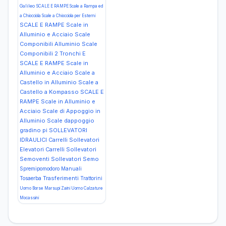
Galileo
SCALE E RAMPE Scale a Rampa ed
a Chiocciola Scale a Chiocciola per Esterni
SCALE E RAMPE Scale in
Alluminio e Acciaio Scale
Componibili Alluminio Scale
Componibili 2 Tronchi E
SCALE E RAMPE Scale in
Alluminio e Acciaio Scale a
Castello in Alluminio Scale a
Castello a Kompasso
SCALE E
RAMPE Scale in Alluminio e
Acciaio Scale di Appoggio in
Alluminio Scale dappoggio
gradino pi
SOLLEVATORI
IDRAULICI Carrelli Sollevatori
Elevatori Carrelli Sollevatori
Semoventi Sollevatori Semo
Spremipomodoro Manuali
Trasferimenti
Tosaerba
Trattorini
Uomo Borse Marsupi Zaini
Uomo Calzature
Mocassini