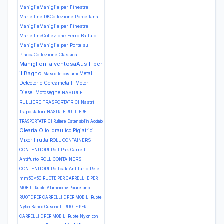
ManiglieManiglie per Finestre
Martelline DKCollezione Porcellana
ManiglieManiglie per Finestre
MartellineCollezione Ferro Battuto
ManiglieManiglie per Porte su
PlaccaCollezione Classica
Maniglioni a ventosaAusili per
il Bagno
Metal
Mascotte costumi
Detector e Cercametalli
Motori
Diesel
Motoseghe
NASTRI E
RULLIERE TRASPORTATRICI Nastri
Trapostatori
NASTRI E RULLIERE
TRASPORTATRICI Rulliere Estensibili in Acciaio
Olearia
Olio Idraulico
Pigiatrici
Mixer Frutta
ROLL CONTAINERS
CONTENITORI Roll Pak Carrelli
Antifurto
ROLL CONTAINERS
CONTENITORI Rollpak Antifurto Rete
mm50x50
RUOTE PER CARRELLI E PER
MOBILI Ruote Alluminio riv Poliuretano
RUOTE PER CARRELLI E PER MOBILI Ruote
Nylon Bianco Cuscinetti
RUOTE PER
CARRELLI E PER MOBILI Ruote Nylon con