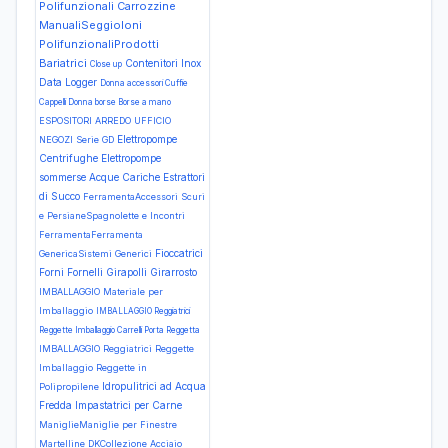
Polifunzionali
Carrozzine
ManualiSeggioloni
PolifunzionaliProdotti
Bariatrici
Contenitori Inox
Close up
Data Logger
Donna accessori Cuffie
Cappelli
Donna borse Borse a mano
ESPOSITORI ARREDO UFFICIO
Elettropompe
NEGOZI Serie GD
Centrifughe
Elettropompe
sommerse Acque Cariche
Estrattori
di Succo
FerramentaAccessori Scuri
e PersianeSpagnolette e Incontri
FerramentaFerramenta
Fioccatrici
GenericaSistemi Generici
Forni Fornelli
Girapolli
Girarrosto
IMBALLAGGIO Materiale per
Imballaggio
IMBALLAGGIO Reggiatrici
Reggette Imballaggio Carrelli Porta Reggetta
IMBALLAGGIO Reggiatrici Reggette
Imballaggio Reggette in
Idropulitrici ad Acqua
Polipropilene
Fredda
Impastatrici per Carne
ManiglieManiglie per Finestre
Martelline DKCollezione Acciaio