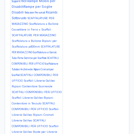
Rampe Mobili per
Supporti INOX
DisabiliRampe per Soglie
Disabili
Ricambi
Relazioni Personali
Sottovuoto
SCAFFALATURE PER
MAGAZZINO Scaffalatura a Bullone
Cassettiere in Ferro x Scaffali
SCAFFALATURE PER MAGAZZINO
Scaffalatura a Bullone Ripiani per
Scaffalatura p400mm
SCAFFALATURE
PER MAGAZZINO Scaffalatura a Gancio
Tubo Porta Gomme per Scaffale
SCAFFALI
COMPONIBILI PER UFFICIO Scaffalature
Tubolari Archimede Ripiani Cromati per
SCAFFALI COMPONIBILI PER
Scaffali
UFFICIO Scaffali Librerie Galileo
Ripiani Contenitore Scorrevole
SCAFFALI COMPONIBILI PER UFFICIO
Scaffali Librerie Galileo Ripiani
Contenitore in Tessuto
SCAFFALI
COMPONIBILI PER UFFICIO Scaffali
Librerie Galileo Ripiani Cromati
Librerie Galileo
SCAFFALI
COMPONIBILI PER UFFICIO Scaffali
Librerie Galileo Ruote per Librerie