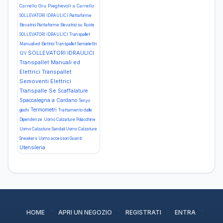
Carrello Gru Pieghevoli a Carrello
SOLLEVATORI IDRAULICI Piattaforme
Elevatrici Piattaforme Elevatrici su Ruote
SOLLEVATORI IDRAULICI Transpallet
Manuali ed Elettrici Transpallet Semielettri
SOLLEVATORI IDRAULICI
12V
Transpallet Manuali ed
Elettrici Transpallet
Semoventi Elettrici
Transpalle Se
Scaffalature
Spaccalegna a Cardano
Tenyo
Termometri
giochi
Trattamento dalle
Dipendenze
Uomo Calzature Polacchine
Uomo Calzature Sandali
Uomo Calzature
Sneakers
Uomo accessori Guanti
Utensileria
·
·
·
·
HOME
APRI UN NEGOZIO
REGISTRATI
ENTRA