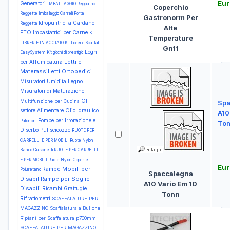
Eur
Generatori
IMBALLAGGIO Reggiatrici
Coperchio
Reggette Imballaggio Carrelli Porta
Gastronorm Per
Idropulitrici a Cardano
Reggetta
Alte
PTO
Impastatrici per Carne
KIT
Temperature
LIBRERIE IN ACCIAIO Kit Librerie Scaffali
Gn11
Legni
EasySystem
Kit giochi di prestigio
Letti e
per Affumicatura
MaterassiLetti Ortopedici
Misuratori Umidita Legno
Misuratori di Maturazione
Oli
Multifunzione per Cucina
Spa
settore Alimentare
Olio Idraulico
A10
Pompe per Irrorazione e
Palloncini
To
Diserbo
Puliscicozze
RUOTE PER
CARRELLI E PER MOBILI Ruote Nylon
Bianco Cuscinetti
RUOTE PER CARRELLI
E PER MOBILI Ruote Nylon Coperte
Eur
Rampe Mobili per
Poliuretano
Spaccalegna
DisabiliRampe per Soglie
A10 Vario Em 10
Disabili
Ricambi Grattugie
Tonn
Rifrattometri
SCAFFALATURE PER
MAGAZZINO Scaffalatura a Bullone
Ripiani per Scaffalatura p700mm
SCAFFALATURE PER MAGAZZINO