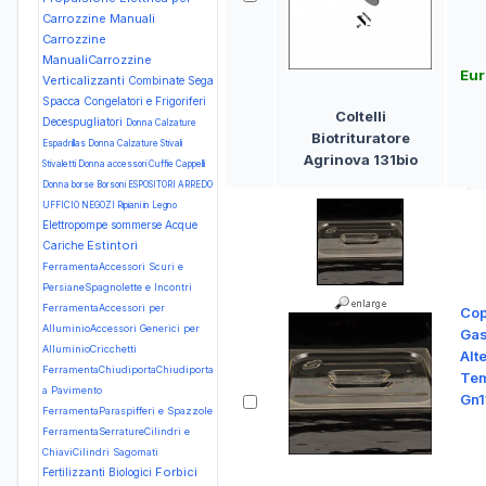
Carrozzine Manuali
Carrozzine
ManualiCarrozzine
Eur
Verticalizzanti
Combinate Sega
Spacca
Congelatori e Frigoriferi
Coltelli
Decespugliatori
Donna Calzature
Biotrituratore
Espadrillas
Donna Calzature Stivali
Agrinova 131bio
Stivaletti
Donna accessori Cuffie Cappelli
Donna borse Borsoni
ESPOSITORI ARREDO
UFFICIO NEGOZI Ripiani in Legno
Elettropompe sommerse Acque
Estintori
Cariche
FerramentaAccessori Scuri e
PersianeSpagnolette e Incontri
FerramentaAccessori per
Cop
AlluminioAccessori Generici per
Gas
AlluminioCricchetti
Alt
FerramentaChiudiportaChiudiporta
Tem
a Pavimento
Gn1
FerramentaParaspifferi e Spazzole
FerramentaSerratureCilindri e
ChiaviCilindri Sagomati
Forbici
Fertilizzanti Biologici