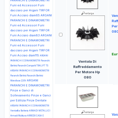
PARANCHI E DINAMOMETRI
Funi ed Accessori Funi
dacciaio per Argani TIRFOR
Funi Acciaio diam65
ARGANI
Ven
PARANCHI E DINAMOMETRI
Raf
Funi ed Accessori Funi
Per
dacciaio per Argani TIRFOR
08
Funi Acciaio diam83
ARGANI
PARANCHI E DINAMOMETRI
Funi ed Accessori Funi
dacciaio per Argani TIRFOR
Eur
Funi Acciao diam115
ARGANI
PARANCHI E DINAMOMETRI Paranchi
Ventola Di
Elettrici Paranchi Compatti TRALIFT TS
Raffreddamento
ARGANI PARANCHI E DINAMOMETRI
Per Motore Hp
Paranchi Elettrici Paranchi Elettrici
080
ARGANI
Monofase 220V
PARANCHI E DINAMOMETRI
Pinze e Ganci di
Sollevamento Pinze e Ganci
per Edilizia Pinze Dentate
ARGANI PARANCHI E DINAMOMETRI
Verricelli a Batteria
ARMADI METALLICI
Vas
Armadi Multiuso
ARREDO CASA E