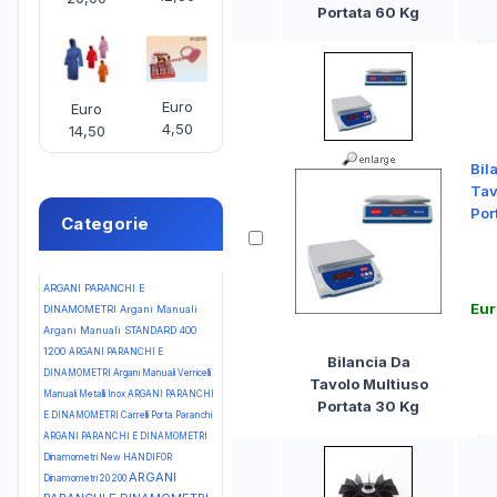
Portata 60 Kg
Euro
Euro
4,50
14,50
Bil
Tav
Por
Categorie
ARGANI PARANCHI E
Eur
DINAMOMETRI Argani Manuali
Argani Manuali STANDARD 400
1200
ARGANI PARANCHI E
Bilancia Da
DINAMOMETRI Argani Manuali Verricelli
Tavolo Multiuso
Manuali Metalli Inox
ARGANI PARANCHI
Portata 30 Kg
E DINAMOMETRI Carrelli Porta Paranchi
ARGANI PARANCHI E DINAMOMETRI
Dinamometri New HANDIFOR
ARGANI
Dinamometri 20 200