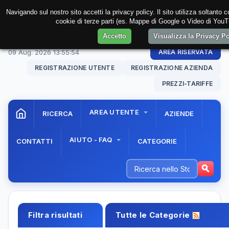
Navigando sul nostro sito accetti la privacy policy. Il sito utilizza soltanto 
cookie di terze parti (es. Mappe di Google o Video di YouTu
Accetto
Visualizza la Privacy P
09 Aug. 2026
13:55:55
AREA RISERVATA
REGISTRAZIONE UTENTE
REGISTRAZIONE AZIENDA
PREZZI-TARIFFE
AREA UTENTE
RICERCA
AZIENDE
AIUTO - FAQ
CONTATTI
CATEGORIE
Filtra risultati
Tutte le Categorie