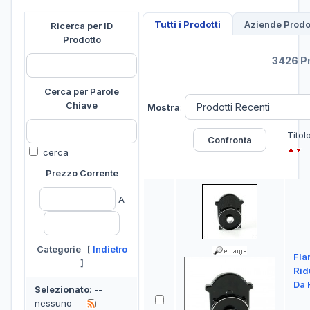
Tutti i Prodotti
Aziende Prodot
Ricerca per ID
Prodotto
3426 Pr
Cerca per Parole
Chiave
Mostra
:
Titol
cerca
Prezzo Corrente
A
Categorie [
Indietro
Fla
]
Rid
Da 
Selezionato
: --
nessuno --