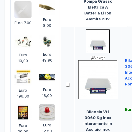
Pompa Grasso
Elettrica A
Batteria Li Ion
Alemite 20v
Euro
Euro 7,00
8,00
Euro
Euro
49,90
Bil
10,00
306
Int
Acc
Por
Euro
Euro
18,00
196,00
Eur
Bilancia Vt1
3060 Kg Inox
Interamente In
Euro
Euro
Acciaio Inox
12,50
20,00