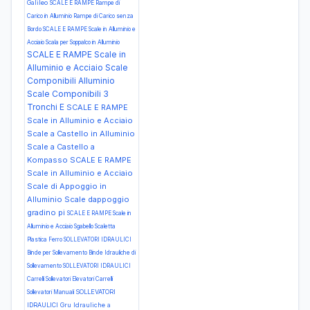
Galileo
SCALE E RAMPE Rampe di
Carico in Alluminio Rampe di Carico senza
Bordo
SCALE E RAMPE Scale in Alluminio e
Acciaio Scala per Soppalco in Alluminio
SCALE E RAMPE Scale in
Alluminio e Acciaio Scale
Componibili Alluminio
Scale Componibili 3
Tronchi E
SCALE E RAMPE
Scale in Alluminio e Acciaio
Scale a Castello in Alluminio
Scale a Castello a
Kompasso
SCALE E RAMPE
Scale in Alluminio e Acciaio
Scale di Appoggio in
Alluminio Scale dappoggio
gradino pi
SCALE E RAMPE Scale in
Alluminio e Acciaio Sgabello Scaletta
Plastica Ferro
SOLLEVATORI IDRAULICI
Binde per Sollevamento Binde Idrauliche di
Sollevamento
SOLLEVATORI IDRAULICI
Carrelli Sollevatori Elevatori Carrelli
SOLLEVATORI
Sollevatori Manuali
IDRAULICI Gru Idrauliche a