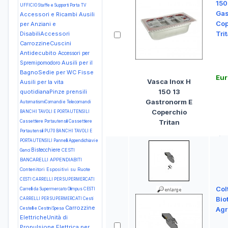
150
UFFICIO Staffe e Supporti Porta TV
Gas
Accessori e Ricambi Ausili
Cop
per Anziani e
Tri
DisabiliAccessori
CarrozzineCuscini
Antidecubito
Accessori per
Ausili per il
Spremipomodoro
BagnoSedie per WC Fisse
Eur
Vasca Inox H
Ausili per la vita
150 13
quotidianaPinze prensili
Gastronorm E
AutomatismiComandi e Telecomandi
Coperchio
BANCHI TAVOLI E PORTAUTENSILI
Tritan
Cassettiere Portautensili Cassettiere
Portautensili PU70
BANCHI TAVOLI E
PORTAUTENSILI Pannelli Appendichiavi e
Bistecchiere
CESTI
Ganci
BANCARELLI APPENDIABITI
Contenitori Espositivi su Ruote
CESTI CARRELLI PER SUPERMERCATI
Colt
Carrelli da Supermercato Olimpus
CESTI
Biot
CARRELLI PER SUPERMERCATI Cesti
Carrozzine
Agr
Cestelli e Cestini Spesa
ElettricheUnità di
Propulsione Elettrica per