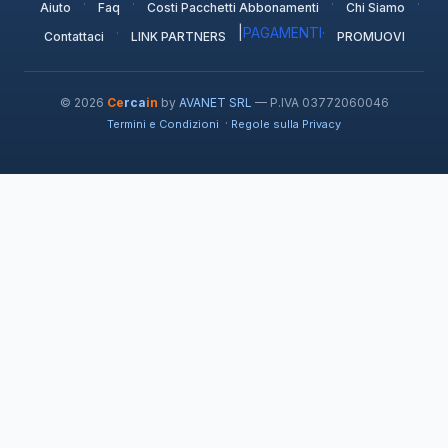
·
·
·
·
Aiuto
Faq
Costi Pacchetti Abbonamenti
Chi Siamo
·
|
PAGAMENTI
·
Contattaci
LINK PARTNERS
PROMUOVI
© 2026
Ce
rca
in
by
AVANET SRL
— P.IVA 03772060046
·
Termini e Condizioni
Regole sulla Privacy