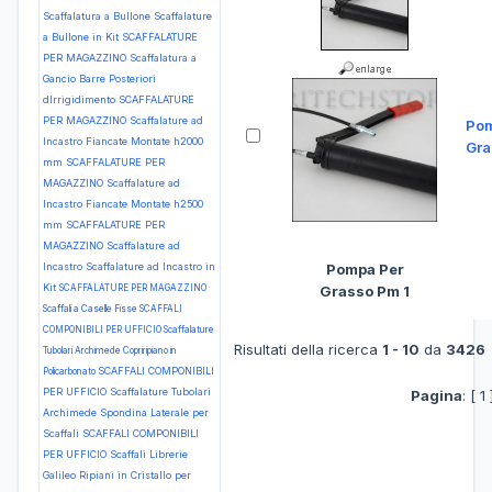
Scaffalatura a Bullone Scaffalature
a Bullone in Kit
SCAFFALATURE
PER MAGAZZINO Scaffalatura a
Gancio Barre Posteriori
dIrrigidimento
SCAFFALATURE
PER MAGAZZINO Scaffalature ad
Pom
Incastro Fiancate Montate h2000
Gra
mm
SCAFFALATURE PER
MAGAZZINO Scaffalature ad
Incastro Fiancate Montate h2500
mm
SCAFFALATURE PER
MAGAZZINO Scaffalature ad
Incastro Scaffalature ad Incastro in
Pompa Per
Kit
SCAFFALATURE PER MAGAZZINO
Grasso Pm 1
Scaffali a Caselle Fisse
SCAFFALI
COMPONIBILI PER UFFICIO Scaffalature
Risultati della ricerca
1 - 10
da
3426
Tubolari Archimede Copriripiano in
SCAFFALI COMPONIBILI
Policarbonato
PER UFFICIO Scaffalature Tubolari
Pagina
: [ 1
Archimede Spondina Laterale per
Scaffali
SCAFFALI COMPONIBILI
PER UFFICIO Scaffali Librerie
Galileo Ripiani in Cristallo per